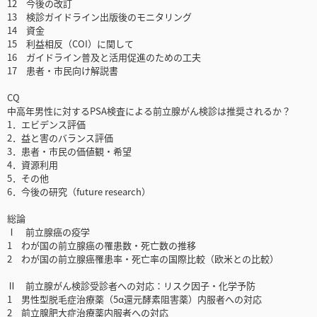
12 今後の改訂
13 検診ガイドライン出版後のモニタリング
14 資金
15 利益相反（COI）に関して
16 ガイドライン普及と活用促進のための工夫
17 患者・市民向け解説書
CQ
中高年男性に対するPSA検査による前立腺がん検診は推奨されるか？
1．エビデンス評価
2．益と害のバランス評価
3．患者・市民の価値観・希望
4．資源利用
5．その他
6．今後の研究（future research）
総論
Ⅰ 前立腺癌の疫学
1 わが国の前立腺癌の罹患数・死亡数の推移
2 わが国の前立腺癌罹患率・死亡率の国際比較（欧米との比較）
Ⅱ 前立腺がん検診受診者への対応：リスク因子・化学予防
1 男性型脱毛症治療薬（5α還元酵素阻害薬）内服者への対応
2 前立腺肥大症治療薬内服者への対応