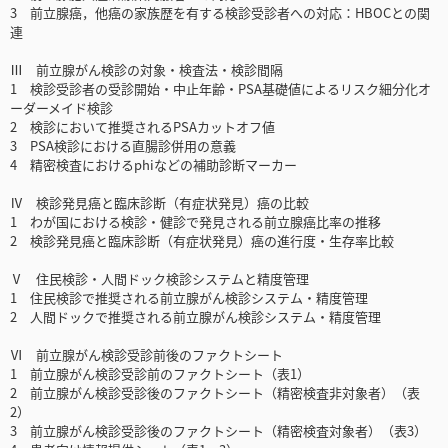
3 前立腺癌，他癌の家族歴を有する検診受診者への対応：HBOCとの関
連
Ⅲ 前立腺がん検診の対象・検査法・検診間隔
1 検診受診者の受診開始・中止年齢・PSA基礎値によるリスク細分化オ
ーダーメイド検診
2 検診において推奨されるPSAカットオフ値
3 PSA検診における直腸診併用の意義
4 精密検査におけるphiなどの補助診断マーカー
Ⅳ 検診発見癌と臨床診断（有症状発見）癌の比較
1 わが国における検診・健診で発見される前立腺癌比率の推移
2 検診発見癌と臨床診断（有症状発見）癌の進行度・生存率比較
Ⅴ 住民検診・人間ドック検診システムと精度管理
1 住民検診で推奨される前立腺がん検診システム・精度管理
2 人間ドックで推奨される前立腺がん検診システム・精度管理
Ⅵ 前立腺がん検診受診前後のファクトシート
1 前立腺がん検診受診前のファクトシート（表1）
2 前立腺がん検診受診後のファクトシート（精密検査非対象者）（表
2）
3 前立腺がん検診受診後のファクトシート（精密検査対象者）（表3）