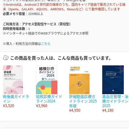
※Androidは、Android２世代前の端末のうち、国内キャリア経由で販売されている端
末（Xperia、GALAXY、AQUOS、ARROWS、Nexusなど）にて動作確認しています
必要メモリ容量
10 MB以上
ご利用方法
アクセス型配信サービス（買切型）
同時使用端末数
1
※インターネット経由でのWEBブラウザによるアクセス参照
※導入・利用方法の詳細は
こちら
この商品を買った人は、こんな商品も買っています。
術後痛ガイドラ
結核診療ガイド
肝細胞癌診療ガ
高血圧管理・治
イン
ライン2024
イドライン 2025
療ガイドライン
¥3,520
¥3,960
年版
2025
¥4,950
¥4,180