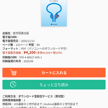
出版社
医学図書出版
電子版ISBN
電子版発売日
2025/11/13
ページ数
122ページ
判型
B5
フォーマット
PDF（パソコンへのダウンロード不可）
¥4,200
電子版販売価格：
(本体¥3,819＋税10％)
印刷版ISBN
978-4-86517-655-1
印刷版発行年月
2025/09
カートに入れる
ちょっと立ち読み
ご利用方法
ダウンロード型配信サービス（買切型）
同時使用端末数
3
対応OS
iOS最新の２世代前まで / Android最新の２世代前まで
※コンテンツの使用にあたり、専用ビューアisho.jpが必要