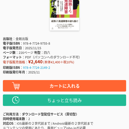
出版社
金剛出版
電子版ISBN
978-4-7724-9755-8
電子版発売日
2025/11/15
ページ数
216ページ
判型
四六
フォーマット
PDF（パソコンへのダウンロード不可）
¥2,640
電子版販売価格：
(本体¥2,400＋税10％)
印刷版ISBN
978-4-7724-2149-2
印刷版発行年月
2025/11
カートに入れる
ちょっと立ち読み
ご利用方法
ダウンロード型配信サービス（買切型）
同時使用端末数
2
対応OS
iOS最新の２世代前まで / Android最新の２世代前まで
※コンテンツの使用にあたり、専用ビューアisho.jpが必要