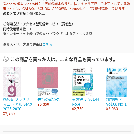
※Androidは、Android２世代前の端末のうち、国内キャリア経由で販売されている端
末（Xperia、GALAXY、AQUOS、ARROWS、Nexusなど）にて動作確認しています
必要メモリ容量
48 MB以上
ご利用方法
アクセス型配信サービス（買切型）
同時使用端末数
1
※インターネット経由でのWEBブラウザによるアクセス参照
※導入・利用方法の詳細は
こちら
この商品を買った人は、こんな商品も買っています。
感染症プラチナ
失行の診かた
実験医学 Vol.44
精神医学
マニュアル Ver.9
¥3,850
No.4
Vol.68 No.1
2025-2026
¥2,750
¥3,080
¥2,750