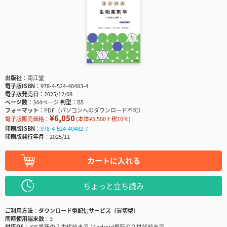
出版社
南江堂
電子版ISBN
978-4-524-40483-4
電子版発売日
2025/12/08
ページ数
344ページ
判型
B5
フォーマット
PDF（パソコンへのダウンロード不可）
¥6,050
電子版販売価格：
(本体¥5,500＋税10％)
印刷版ISBN
978-4-524-40482-7
印刷版発行年月
2025/11
カートに入れる
ちょっと立ち読み
ご利用方法
ダウンロード型配信サービス（買切型）
同時使用端末数
3
対応OS
iOS最新の２世代前まで / Android最新の２世代前まで