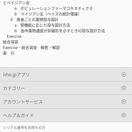
とベイジアン法
a ポピュレーションファーマコキネティクス
b ベイジアン法（ベイズの統計理論）
6 患者ごとの薬物投与設計
a 腎機能に応じた投与設計方法
b 血中薬物濃度が非線形を示すときの投与設計方法
Exercise
総合演習
Exercise・総合演習 解答・解説
索 引
isho.jpアプリ
カテゴリー
アカウントサービス
ヘルプ＆ガイド
シリアル番号をお持ちの方