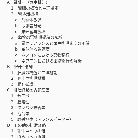
A 腎排泄（尿中排泄）
1 腎臓の構造と生理機能
2 腎排泄機構
a 糸球体ろ過
b 尿細管分泌
c 尿細管再吸収
3 薬物の腎排泄過程の解析
a 腎クリアランスと尿中排泄速度の関係
b 糸球体ろ過速度
c ネフロンにおける薬物移行
d ネフロンにおける薬物移行の解析
B 胆汁中排泄
1 肝臓の構造と生理機能
2 胆汁中排泄機構
3 腸肝循環
C 排泄経路の支配要因
1 分子量
2 脂溶性
3 タンパク結合率
4 抱合体
5 輸送担体（トランスポーター）
D その他の排泄経路
1 乳汁中への排泄
2 唾液中への排泄