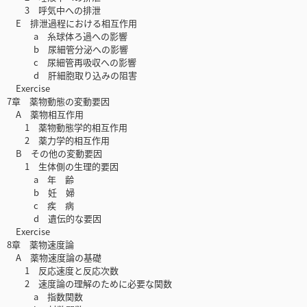
3 呼気中への排泄
E 排泄過程における相互作用
a 糸球体ろ過への影響
b 尿細管分泌への影響
c 尿細管再吸収への影響
d 肝細胞取り込みの阻害
Exercise
7章 薬物動態の変動要因
A 薬物相互作用
1 薬物動態学的相互作用
2 薬力学的相互作用
B その他の変動要因
1 生体側の生理的要因
a 年 齢
b 妊 婦
c 疾 病
d 遺伝的な要因
Exercise
8章 薬物速度論
A 薬物速度論の基礎
1 反応速度と反応次数
2 速度論の理解のために必要な関数
a 指数関数