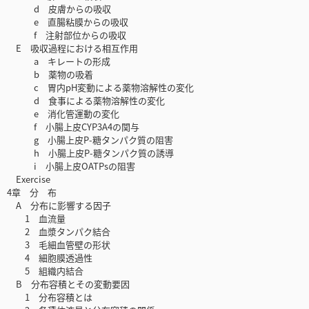
d 皮膚からの吸収
e 直腸粘膜からの吸収
f 注射部位からの吸収
E 吸収過程における相互作用
a キレートの形成
b 薬物の吸着
c 胃内pH変動による薬物溶解性の変化
d 食事による薬物溶解性の変化
e 消化管運動の変化
f 小腸上皮CYP3A4の関与
g 小腸上皮P-糖タンパク質の阻害
h 小腸上皮P-糖タンパク質の誘導
i 小腸上皮OATPsの阻害
Exercise
4章 分 布
A 分布に影響する因子
1 血流量
2 血漿タンパク結合
3 毛細血管壁の形状
4 細胞膜透過性
5 組織内結合
B 分布容積とその変動要因
1 分布容積とは