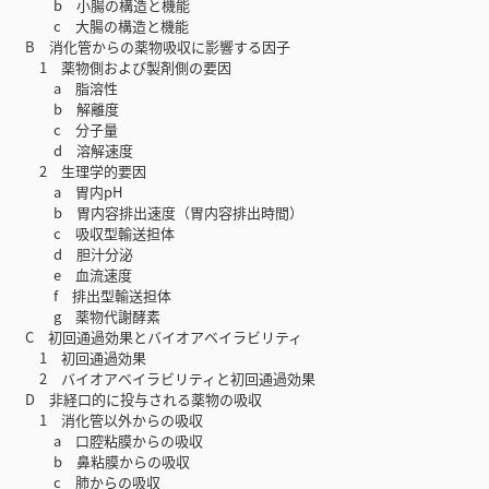
b 小腸の構造と機能
c 大腸の構造と機能
B 消化管からの薬物吸収に影響する因子
1 薬物側および製剤側の要因
a 脂溶性
b 解離度
c 分子量
d 溶解速度
2 生理学的要因
a 胃内pH
b 胃内容排出速度（胃内容排出時間）
c 吸収型輸送担体
d 胆汁分泌
e 血流速度
f 排出型輸送担体
g 薬物代謝酵素
C 初回通過効果とバイオアベイラビリティ
1 初回通過効果
2 バイオアベイラビリティと初回通過効果
D 非経口的に投与される薬物の吸収
1 消化管以外からの吸収
a 口腔粘膜からの吸収
b 鼻粘膜からの吸収
c 肺からの吸収