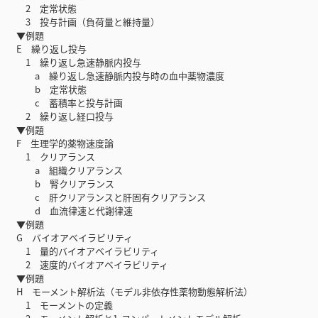
2 定常状態
3 投与計画（負荷量と維持量）
▼例題
E 繰り返し投与
1 繰り返し急速静脈内投与
a 繰り返し急速静脈内投与時の血中薬物濃度
b 定常状態
c 蓄積率と投与計画
2 繰り返し経口投与
▼例題
F 生理学的薬物速度論
1 クリアランス
a 組織クリアランス
b 腎クリアランス
c 肝クリアランスと肝固有クリアランス
d 血流律速と代謝律速
▼例題
G バイオアベイラビリティ
1 量的バイオアベイラビリティ
2 速度的バイオアベイラビリティ
▼例題
H モーメント解析法（モデル非依存性薬物動態解析法）
1 モーメントの定義