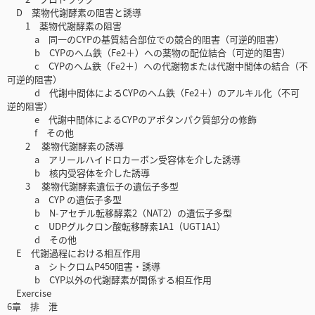
D 薬物代謝酵素の阻害と誘導
1 薬物代謝酵素の阻害
a 同一のCYPの基質結合部位での競合的阻害（可逆的阻害）
b CYPのヘム鉄（Fe2＋）への薬物の配位結合（可逆的阻害）
c CYPのヘム鉄（Fe2＋）への代謝物または代謝中間体の結合（不
可逆的阻害）
d 代謝中間体によるCYPのヘム鉄（Fe2＋）のアルキル化（不可
逆的阻害）
e 代謝中間体によるCYPのアポタンパク質部分の修飾
f その他
2 薬物代謝酵素の誘導
a アリールハイドロカーボン受容体を介した誘導
b 核内受容体を介した誘導
3 薬物代謝酵素遺伝子の遺伝子多型
a CYP の遺伝子多型
b N-アセチル転移酵素2（NAT2）の遺伝子多型
c UDPグルクロン酸転移酵素1A1（UGT1A1）
d その他
E 代謝過程における相互作用
a シトクロムP450阻害・誘導
b CYP以外の代謝酵素が関係する相互作用
Exercise
6章 排 泄