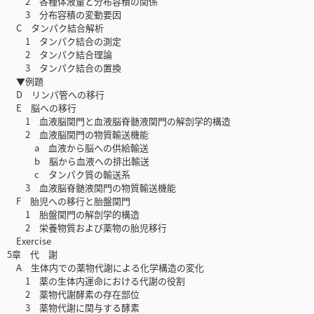
2 各種体液量と分布容積の関係
3 分布容積の変動要因
C タンパク結合解析
1 タンパク結合の測定
2 タンパク結合理論
3 タンパク結合の置換
▼例題
D リンパ管への移行
E 脳への移行
1 血液脳関門と血液脳脊髄液関門の解剖学的構造
2 血液脳関門の物質輸送機能
a 血液から脳への供給輸送
b 脳から血液への排出輸送
c タンパク質の輸送系
3 血液脳脊髄液関門の物質輸送機能
F 胎児への移行と胎盤関門
1 胎盤関門の解剖学的構造
2 栄養物質および薬物の胎児移行
Exercise
5章 代 謝
A 生体内での薬物代謝による化学構造の変化
1 薬の生体内運命における代謝の役割
2 薬物代謝酵素の存在部位
3 薬物代謝に関与する酵素