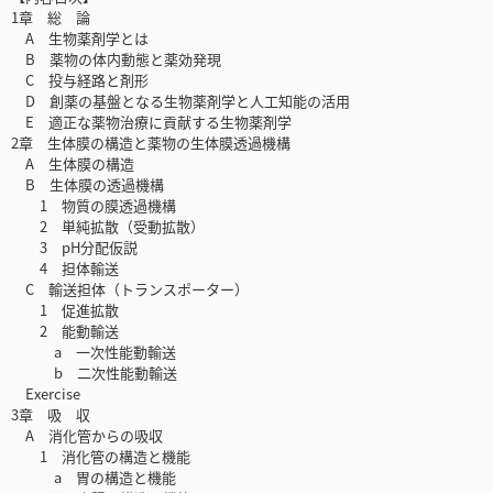
1章 総 論
A 生物薬剤学とは
B 薬物の体内動態と薬効発現
C 投与経路と剤形
D 創薬の基盤となる生物薬剤学と人工知能の活用
E 適正な薬物治療に貢献する生物薬剤学
2章 生体膜の構造と薬物の生体膜透過機構
A 生体膜の構造
B 生体膜の透過機構
1 物質の膜透過機構
2 単純拡散（受動拡散）
3 pH分配仮説
4 担体輸送
C 輸送担体（トランスポーター）
1 促進拡散
2 能動輸送
a 一次性能動輸送
b 二次性能動輸送
Exercise
3章 吸 収
A 消化管からの吸収
1 消化管の構造と機能
a 胃の構造と機能