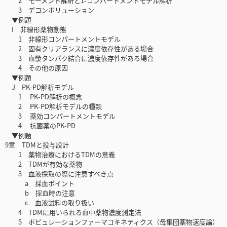
2 モーメント解析と1-コンパートメントモデル解析
3 デコンボリューション
▼例題
I 非線形薬物動態
1 非線形コンパートメントモデル
2 固有クリアランスに濃度依存性がある場合
3 血漿タンパク結合に濃度依存性がある場合
4 その他の原因
▼例題
J PK-PD解析モデル
1 PK-PD解析の概念
2 PK-PD解析モデルの種類
3 薬効コンパートメントモデル
4 抗菌薬のPK-PD
▼例題
9章 TDMと投与設計
1 薬物治療におけるTDMの意義
2 TDMが有効な薬物
3 血液採取の際に注意すべき点
a 採血ポイント
b 採血時の注意
c 血液試料の取り扱い
4 TDMに用いられる血中薬物濃度測定法
5 ポピュレーションファーマコキネティクス（母集団薬物速度論）