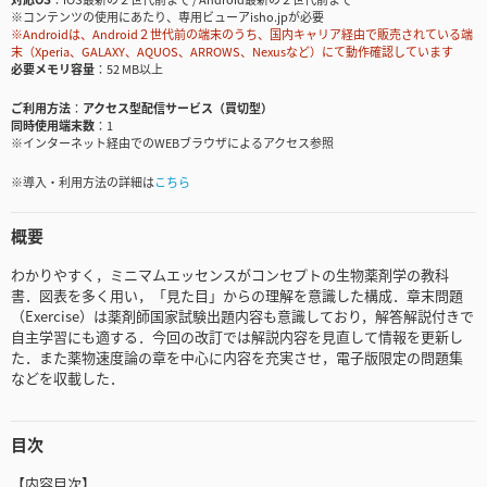
※コンテンツの使用にあたり、専用ビューアisho.jpが必要
※Androidは、Android２世代前の端末のうち、国内キャリア経由で販売されている端
末（Xperia、GALAXY、AQUOS、ARROWS、Nexusなど）にて動作確認しています
必要メモリ容量
52 MB以上
ご利用方法
アクセス型配信サービス（買切型）
同時使用端末数
1
※インターネット経由でのWEBブラウザによるアクセス参照
※導入・利用方法の詳細は
こちら
概要
わかりやすく，ミニマムエッセンスがコンセプトの生物薬剤学の教科
書．図表を多く用い，「見た目」からの理解を意識した構成．章末問題
（Exercise）は薬剤師国家試験出題内容も意識しており，解答解説付きで
自主学習にも適する．今回の改訂では解説内容を見直して情報を更新し
た．また薬物速度論の章を中心に内容を充実させ，電子版限定の問題集
などを収載した．
目次
【内容目次】