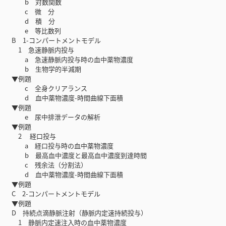
b 対数関数
c 微 分
d 積 分
e 等比数列
B 1-コンパートメントモデル
1 急速静脈内投与
a 急速静脈内投与時の血中薬物濃度
b 生物学的半減期
▼例題
c 全身クリアランス
d 血中薬物濃度-時間曲線下面積
▼例題
e 尿中排泄データの解析
▼例題
2 経口投与
a 経口投与時の血中薬物濃度
b 最高血中濃度と最高血中濃度到達時間
c 残余法（分割法）
d 血中薬物濃度-時間曲線下面積
▼例題
C 2-コンパートメントモデル
▼例題
D 持続点滴静脈注射（静脈内定速持続投与）
1 静脈内定速注入時の血中薬物濃度