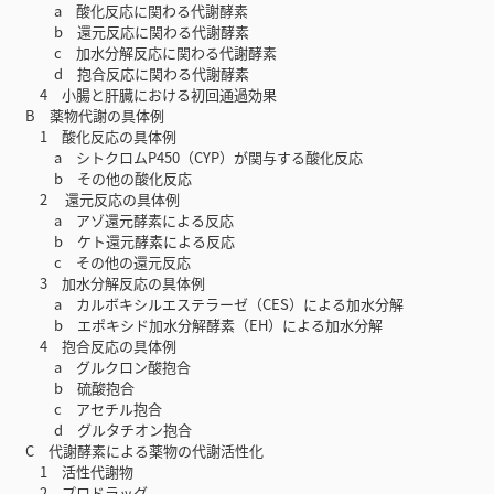
a 酸化反応に関わる代謝酵素
b 還元反応に関わる代謝酵素
c 加水分解反応に関わる代謝酵素
d 抱合反応に関わる代謝酵素
4 小腸と肝臓における初回通過効果
B 薬物代謝の具体例
1 酸化反応の具体例
a シトクロムP450（CYP）が関与する酸化反応
b その他の酸化反応
2 還元反応の具体例
a アゾ還元酵素による反応
b ケト還元酵素による反応
c その他の還元反応
3 加水分解反応の具体例
a カルボキシルエステラーゼ（CES）による加水分解
b エポキシド加水分解酵素（EH）による加水分解
4 抱合反応の具体例
a グルクロン酸抱合
b 硫酸抱合
c アセチル抱合
d グルタチオン抱合
C 代謝酵素による薬物の代謝活性化
1 活性代謝物
2 プロドラッグ