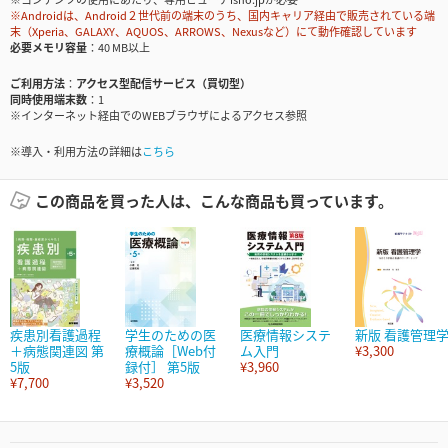
※Androidは、Android２世代前の端末のうち、国内キャリア経由で販売されている端
末（Xperia、GALAXY、AQUOS、ARROWS、Nexusなど）にて動作確認しています
必要メモリ容量
40 MB以上
ご利用方法
アクセス型配信サービス（買切型）
同時使用端末数
1
※インターネット経由でのWEBブラウザによるアクセス参照
※導入・利用方法の詳細は
こちら
この商品を買った人は、こんな商品も買っています。
疾患別看護過程
学生のための医
医療情報システ
新版 看護管理
＋病態関連図 第
療概論［Web付
ム入門
¥3,300
5版
録付］ 第5版
¥3,960
¥7,700
¥3,520