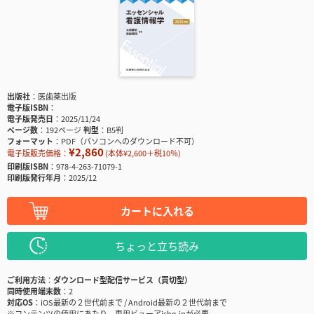
出版社
医歯薬出版
電子版ISBN
電子版発売日
2025/11/24
ページ数
192ページ
判型
B5判
フォーマット
PDF（パソコンへのダウンロード不可）
¥2,860
電子版販売価格：
(本体¥2,600＋税10％)
印刷版ISBN
978-4-263-71079-1
印刷版発行年月
2025/12
カートに入れる
ちょっと立ち読み
ご利用方法
ダウンロード型配信サービス（買切型）
同時使用端末数
2
対応OS
iOS最新の２世代前まで / Android最新の２世代前まで
※コンテンツの使用にあたり、専用ビューアisho.jpが必要