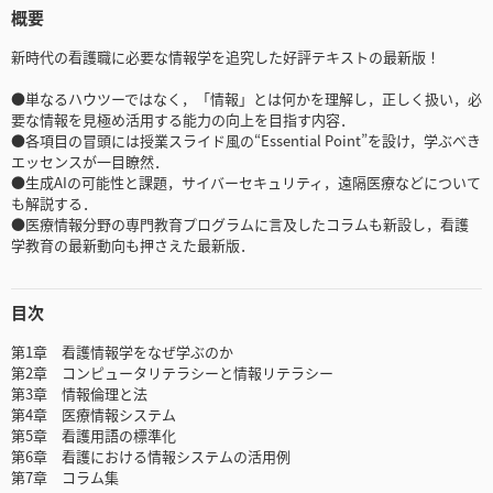
概要
新時代の看護職に必要な情報学を追究した好評テキストの最新版！
●単なるハウツーではなく，「情報」とは何かを理解し，正しく扱い，必
要な情報を見極め活用する能力の向上を目指す内容．
●各項目の冒頭には授業スライド風の“Essential Point”を設け，学ぶべき
エッセンスが一目瞭然．
●生成AIの可能性と課題，サイバーセキュリティ，遠隔医療などについて
も解説する．
●医療情報分野の専門教育プログラムに言及したコラムも新設し，看護
学教育の最新動向も押さえた最新版．
目次
第1章 看護情報学をなぜ学ぶのか
第2章 コンピュータリテラシーと情報リテラシー
第3章 情報倫理と法
第4章 医療情報システム
第5章 看護用語の標準化
第6章 看護における情報システムの活用例
第7章 コラム集