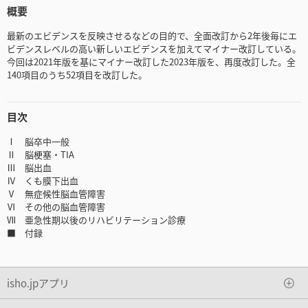
概要
最新のエビデンスを反映させるなどの目的で、全面改訂から2年後毎にエ
ビデンスレベルの高い新しいエビデンスを加えてマイナー改訂している。
今回は2021年版を基にマイナー改訂した2023年版を、再度改訂した。全
140項目のうち52項目を改訂した。
目次
Ⅰ 脳卒中一般
Ⅱ 脳梗塞・TIA
Ⅲ 脳出血
Ⅳ くも膜下出血
Ⅴ 無症候性脳血管障害
Ⅵ その他の脳血管障害
Ⅶ 亜急性期以後のリハビリテーション診療
■ 付録
isho.jpアプリ