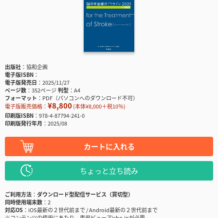
出版社
協和企画
電子版ISBN
電子版発売日
2025/11/27
ページ数
352ページ
判型
A4
フォーマット
PDF（パソコンへのダウンロード不可）
¥8,800
電子版販売価格：
(本体¥8,000＋税10％)
印刷版ISBN
978-4-87794-241-0
印刷版発行年月
2025/08
カートに入れる
ちょっと立ち読み
ご利用方法
ダウンロード型配信サービス（買切型）
同時使用端末数
2
対応OS
iOS最新の２世代前まで / Android最新の２世代前まで
※コンテンツの使用にあたり、専用ビューアisho.jpが必要