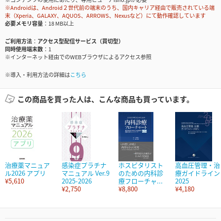
※Androidは、Android２世代前の端末のうち、国内キャリア経由で販売されている端
末（Xperia、GALAXY、AQUOS、ARROWS、Nexusなど）にて動作確認しています
必要メモリ容量
18 MB以上
ご利用方法
アクセス型配信サービス（買切型）
同時使用端末数
1
※インターネット経由でのWEBブラウザによるアクセス参照
※導入・利用方法の詳細は
こちら
この商品を買った人は、こんな商品も買っています。
治療薬マニュア
感染症プラチナ
ホスピタリスト
高血圧管理・治
ル2026 アプリ
マニュアル Ver.9
のための内科診
療ガイドライン
¥5,610
2025-2026
療フローチャ...
2025
¥2,750
¥8,800
¥4,180