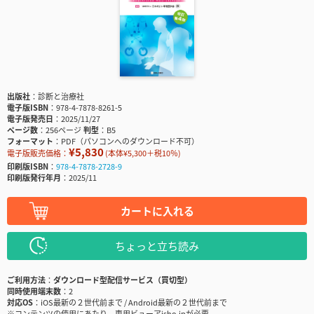
出版社
診断と治療社
電子版ISBN
978-4-7878-8261-5
電子版発売日
2025/11/27
ページ数
256ページ
判型
B5
フォーマット
PDF（パソコンへのダウンロード不可）
¥5,830
電子版販売価格：
(本体¥5,300＋税10％)
印刷版ISBN
978-4-7878-2728-9
印刷版発行年月
2025/11
カートに入れる
ちょっと立ち読み
ご利用方法
ダウンロード型配信サービス（買切型）
同時使用端末数
2
対応OS
iOS最新の２世代前まで / Android最新の２世代前まで
※コンテンツの使用にあたり、専用ビューアisho.jpが必要