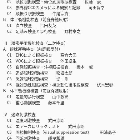
02 頭位眼振検査・頭位変換眼振検査 佐藤 豪
03 赤外線CCDカメラによる観察と記録 岡田智幸
04 頭振り眼振検査 牛尾宗貴
B 体平衡機能検査（前庭脊髄反射）
01 直立検査 吉田友英
02 足踏み検査と歩行検査 野村泰之
Ⅲ 精密平衡機能検査（二次検査）
A 眼球運動検査（前庭眼反射）
01 ENGによる眼振検査 髙倉大匡
02 VOGによる眼振検査 池田卓生
03 自発眼振検査・注視眼振検査 橋本 誠
04 追跡眼球運動検査 稲垣太郎
05 急速眼球運動検査 堤 剛
06 視運動性眼振検査・視運動性後眼振検査 伏木宏彰
B 体平衡機能検査（前庭脊髄反射）
01 定量的歩行検査 山中敏彰
02 重心動揺検査 藤本千里
Ⅳ 迷路刺激検査
01 温度刺激検査 武田憲昭
02 エアーカロリックテスト 武田憲昭
03 固視抑制検査（visual suppression test） 田浦晶子
04 回転刺激検査 船曳和雄