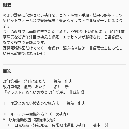
概要
めまい診療に欠かせない検査を，目的・準備・手順・結果の解釈・コツ
やピットフォールまで徹底解説！豊富なイラストで理解が一気に深まり
ます．
今回の改訂では画像検査を新たに加え，PPPDや小児のめまい，加齢性前
庭障害など近年注目の疾患も網羅．エッセンスが凝縮され，日常診療で
もすぐ役立つ実践書です．
耳鼻咽喉科医だけでなく，看護師・臨床検査技師・言語聴覚士にも忙し
い日常診療で頼れる1冊！
目次
改訂第4版 発刊にあたり 將積日出夫
改訂第4版 編集にあたり 堀井 新
「イラスト」めまいの検査 改訂第4版 作成組織
Ⅰ 問診とめまい検査の実施方法 將積日出夫
Ⅱ ルーチン平衡機能検査（一次検査）
A 眼球運動検査（前庭眼反射）
01 自発眼振・注視眼振・異常眼球運動の検査 橋本 誠