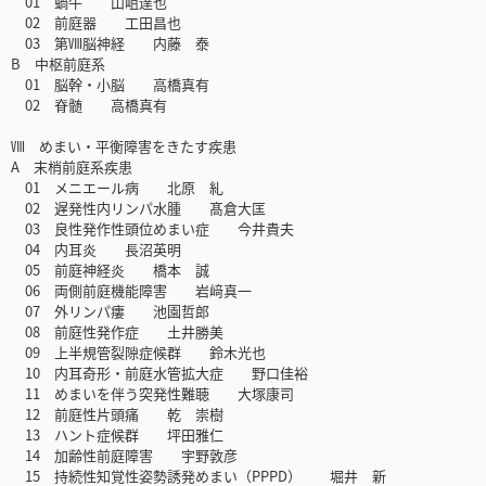
01 蝸牛 山岨達也
02 前庭器 工田昌也
03 第Ⅷ脳神経 内藤 泰
B 中枢前庭系
01 脳幹・小脳 高橋真有
02 脊髄 高橋真有
Ⅷ めまい・平衡障害をきたす疾患
A 末梢前庭系疾患
01 メニエール病 北原 糺
02 遅発性内リンパ水腫 髙倉大匡
03 良性発作性頭位めまい症 今井貴夫
04 内耳炎 長沼英明
05 前庭神経炎 橋本 誠
06 両側前庭機能障害 岩﨑真一
07 外リンパ瘻 池園哲郎
08 前庭性発作症 土井勝美
09 上半規管裂隙症候群 鈴木光也
10 内耳奇形・前庭水管拡大症 野口佳裕
11 めまいを伴う突発性難聴 大塚康司
12 前庭性片頭痛 乾 崇樹
13 ハント症候群 坪田雅仁
14 加齢性前庭障害 宇野敦彦
15 持続性知覚性姿勢誘発めまい（PPPD） 堀井 新