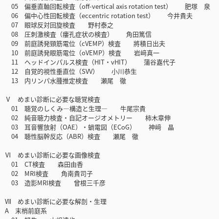
05 偏垂直軸回転検査（off-vertical axis rotation test） 肥塚 泉
06 偏中心性回転検査（eccentric rotation test） 今井貴夫
07 眼球反対回旋検査 野村泰之
08 圧刺激検査（瘻孔症状の検査） 角田篤信
09 前庭誘発頸筋電位（cVEMP）検査 將積日出夫
10 前庭誘発眼筋電位（oVEMP）検査 岩﨑真一
11 ヘッドインパルス検査（HIT・vHIT） 蒲谷嘉代子
12 自覚的視性垂直位（SVV） 小川恭生
13 内リンパ水腫推定検査 瀬尾 徹
Ⅴ めまい診断に必要な聴覚検査
01 聴覚のしくみ―構造と生理― 牛尾宗貴
02 純音聴力検査・自記オージオメトリー 柿木章伸
03 耳音響放射（OAE）・蝸電図（ECoG） 神﨑 晶
04 聴性脳幹反応（ABR）検査 瀬尾 徹
Ⅵ めまい診断に必要な画像検査
01 CT検査 森田由香
02 MRI検査 角南貴司子
03 造影MRI検査 曾根三千彦
Ⅶ めまい診断に必要な解剖・生理
A 末梢前庭系