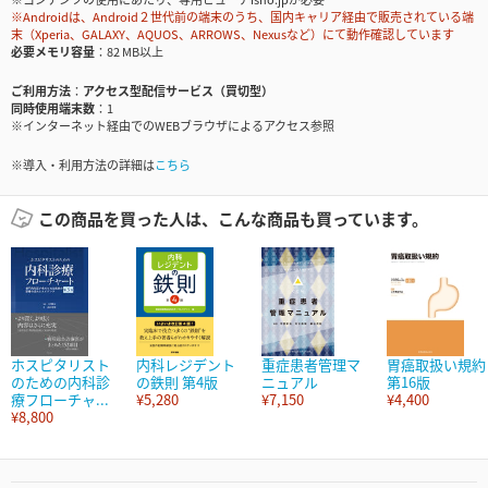
※Androidは、Android２世代前の端末のうち、国内キャリア経由で販売されている端
末（Xperia、GALAXY、AQUOS、ARROWS、Nexusなど）にて動作確認しています
必要メモリ容量
82 MB以上
ご利用方法
アクセス型配信サービス（買切型）
同時使用端末数
1
※インターネット経由でのWEBブラウザによるアクセス参照
※導入・利用方法の詳細は
こちら
この商品を買った人は、こんな商品も買っています。
ホスピタリスト
内科レジデント
重症患者管理マ
胃癌取扱い規約
のための内科診
の鉄則 第4版
ニュアル
第16版
療フローチャ...
¥5,280
¥7,150
¥4,400
¥8,800