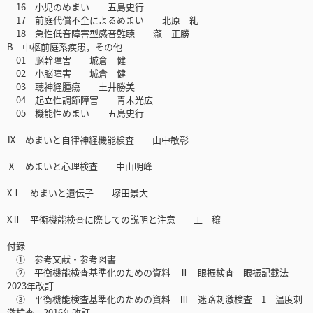
16 小児のめまい 五島史行
17 前庭代償不全によるめまい 北原 糺
18 急性低音障害型感音難聴 瀧 正勝
B 中枢前庭系疾患，その他
01 脳幹障害 城倉 健
02 小脳障害 城倉 健
03 聴神経腫瘍 土井勝美
04 起立性調節障害 青木光広
05 機能性めまい 五島史行
Ⅸ めまいと自律神経機能検査 山中敏彰
Ⅹ めまいと心理検査 中山明峰
XⅠ めまいと遺伝子 塚田景大
XⅡ 平衡機能検査に際しての説明と注意 工 穣
付録
① 参考文献・参考図書
② 平衡機能検査基準化のための資料 Ⅱ 眼振検査 眼振記載法
2023年改訂
③ 平衡機能検査基準化のための資料 Ⅲ 迷路刺激検査 1 温度刺
激検査 2016年改訂