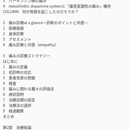
3 パーキンソン病の痛み
4 mesolimbic dopamine systemと「痛覚変調性の痛み」機序
COLUMN 何が奇跡を起こしたのだろうか？
2 痛み診療at a glance～診断のポイントと共感～
1 医療面接
2 身体診察
3 アセスメント
4 痛み診療と共感（empathy）
3 痛みの診療ストラテジー
はじめに
1 痛みの定義
2 初診時の対応
3 患者背景の把握
4 検査
5 痛みに関わる種々の評価法
6 病状説明
7 治療目標の設定
8 治療法の選択
9 経過観察
まとめ
第2部 治療総論