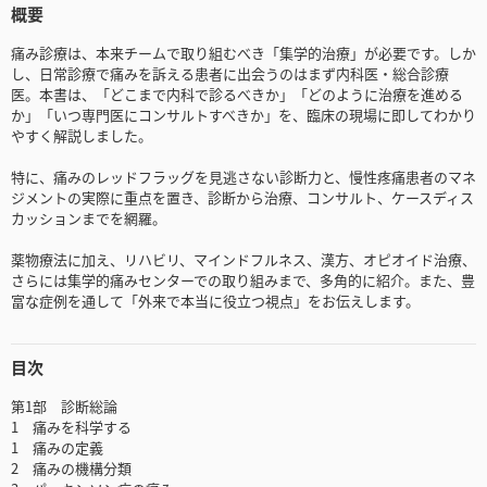
概要
痛み診療は、本来チームで取り組むべき「集学的治療」が必要です。しか
し、日常診療で痛みを訴える患者に出会うのはまず内科医・総合診療
医。本書は、「どこまで内科で診るべきか」「どのように治療を進める
か」「いつ専門医にコンサルトすべきか」を、臨床の現場に即してわかり
やすく解説しました。
特に、痛みのレッドフラッグを見逃さない診断力と、慢性疼痛患者のマネ
ジメントの実際に重点を置き、診断から治療、コンサルト、ケースディス
カッションまでを網羅。
薬物療法に加え、リハビリ、マインドフルネス、漢方、オピオイド治療、
さらには集学的痛みセンターでの取り組みまで、多角的に紹介。また、豊
富な症例を通して「外来で本当に役立つ視点」をお伝えします。
目次
第1部 診断総論
1 痛みを科学する
1 痛みの定義
2 痛みの機構分類