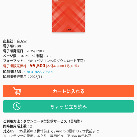
出版社
金芳堂
電子版ISBN
電子版発売日
2025/12/03
ページ数
340ページ
判型
A5
フォーマット
PDF（パソコンへのダウンロード不可）
¥5,500
電子版販売価格：
(本体¥5,000＋税10％)
印刷版ISBN
978-4-7653-2068-9
印刷版発行年月
2025/11
カートに入れる
ちょっと立ち読み
ご利用方法
ダウンロード型配信サービス（買切型）
同時使用端末数
2
対応OS
iOS最新の２世代前まで / Android最新の２世代前まで
※コンテンツの使用にあたり、専用ビューアisho.jpが必要