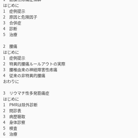
はじめに
1 症例提示
2 原因と危険因子
3 合併症
4 診断
5 治療
2 腰痛
はじめに
1 症例提示
2 特異的腰痛ルールアウトの実際
3 腰椎由来の神経障害性疼痛
4 従来の非特異的腰痛
おわりに
3 リウマチ性多発筋痛症
はじめに
1 PMRは除外診断
2 問診表
3 病歴聴取
4 身体診察
5 検査
6 治療