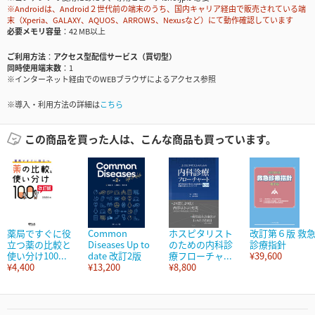
※Androidは、Android２世代前の端末のうち、国内キャリア経由で販売されている端
末（Xperia、GALAXY、AQUOS、ARROWS、Nexusなど）にて動作確認しています
必要メモリ容量
42 MB以上
ご利用方法
アクセス型配信サービス（買切型）
同時使用端末数
1
※インターネット経由でのWEBブラウザによるアクセス参照
※導入・利用方法の詳細は
こちら
この商品を買った人は、こんな商品も買っています。
薬局ですぐに役
Common
ホスピタリスト
改訂第６版 救
立つ薬の比較と
Diseases Up to
のための内科診
診療指針
使い分け100...
date 改訂2版
療フローチャ...
¥39,600
¥4,400
¥13,200
¥8,800