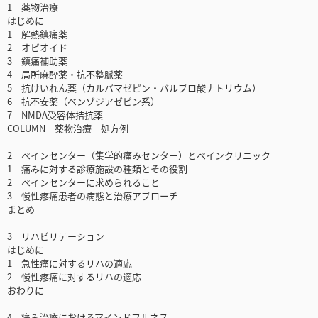
1 薬物治療
はじめに
1 解熱鎮痛薬
2 オピオイド
3 鎮痛補助薬
4 局所麻酔薬・抗不整脈薬
5 抗けいれん薬（カルバマゼピン・バルプロ酸ナトリウム）
6 抗不安薬（ベンゾジアゼピン系）
7 NMDA受容体拮抗薬
COLUMN 薬物治療 処方例
2 ペインセンター（集学的痛みセンター）とペインクリニック
1 痛みに対する診療施設の種類とその役割
2 ペインセンターに求められること
3 慢性疼痛患者の病態と治療アプローチ
まとめ
3 リハビリテーション
はじめに
1 急性痛に対するリハの適応
2 慢性疼痛に対するリハの適応
おわりに
4 痛み治療におけるマインドフルネス