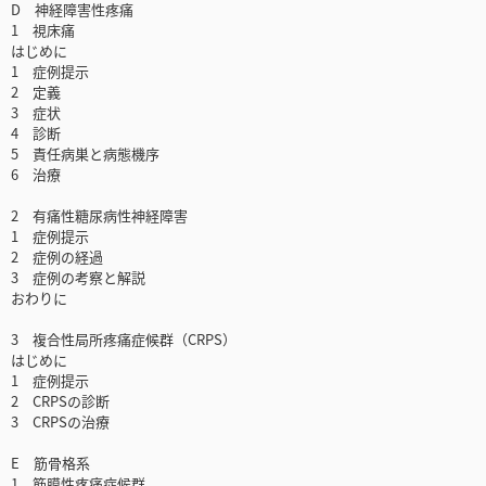
D 神経障害性疼痛
1 視床痛
はじめに
1 症例提示
2 定義
3 症状
4 診断
5 責任病巣と病態機序
6 治療
2 有痛性糖尿病性神経障害
1 症例提示
2 症例の経過
3 症例の考察と解説
おわりに
3 複合性局所疼痛症候群（CRPS）
はじめに
1 症例提示
2 CRPSの診断
3 CRPSの治療
E 筋骨格系
1 筋膜性疼痛症候群