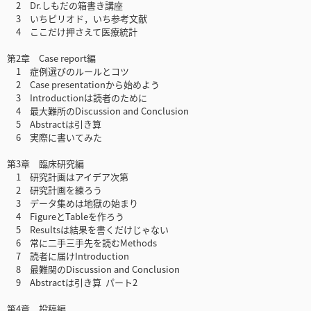
2 Dr.しもだの箱書き講座
3 いちピリオド，いち参考文献
4 ここだけ押さえて医療統計
第2章 Case report編
1 症例選びのルールとコツ
2 Case presentationから始めよう
3 Introductionは読者のために
4 最大難所のDiscussion and Conclusion
5 Abstractは引き算
6 実際に書いてみた
第3章 臨床研究編
1 研究計画はアイデア次第
2 研究計画を練ろう
3 データ集めは地獄の始まり
4 FigureとTableを作ろう
5 Resultsは結果を書くだけじゃない
6 常に二手三手先を読むMethods
7 読者に届けIntroduction
8 最難関のDiscussion and Conclusion
9 Abstractは引き算 パート2
第4章 投稿編