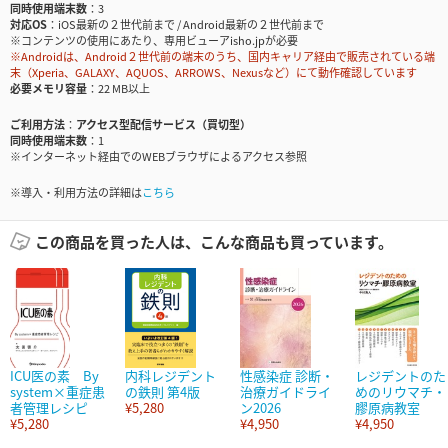
同時使用端末数
3
対応OS
iOS最新の２世代前まで / Android最新の２世代前まで
※コンテンツの使用にあたり、専用ビューアisho.jpが必要
※Androidは、Android２世代前の端末のうち、国内キャリア経由で販売されている端
末（Xperia、GALAXY、AQUOS、ARROWS、Nexusなど）にて動作確認しています
必要メモリ容量
22 MB以上
ご利用方法
アクセス型配信サービス（買切型）
同時使用端末数
1
※インターネット経由でのWEBブラウザによるアクセス参照
※導入・利用方法の詳細は
こちら
この商品を買った人は、こんな商品も買っています。
ICU医の素 By
内科レジデント
性感染症 診断・
レジデントのた
system×重症患
の鉄則 第4版
治療ガイドライ
めのリウマチ・
者管理レシピ
¥5,280
ン2026
膠原病教室
¥5,280
¥4,950
¥4,950