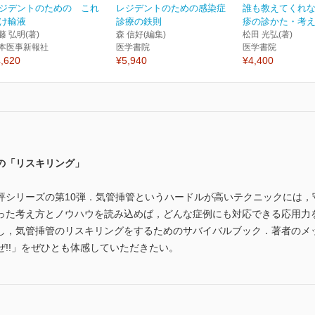
ジデントのための これ
レジデントのための感染症
誰も教えてくれ
け輸液
診療の鉄則
疹の診かた・考えか
藤 弘明(著)
森 信好(編集)
松田 光弘(著)
本医事新報社
医学書院
医学書院
,620
¥5,940
¥4,400
の「リスキリング」
評シリーズの第10弾．気管挿管というハードルが高いテクニックには，
った考え方とノウハウを読み込めば，どんな症例にも対応できる応用力
し，気管挿管のリスキリングをするためのサバイバルブック．著者のメ
!!」をぜひとも体感していただきたい。