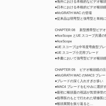
●海外における本格的なビデオ喉
●日本における本格的ビデオ喉頭
●McGRATH MAC の登場
●従来品は弱弯型と強弯型と単純
CHAPTER 08 新型携帯型ビデ
●AceScope とUE スコープ共通
●AceScope
●UE スコープは中等度弯曲型ブレ
●UE スコープ小児用ブレード
●本書において強弯型ビデオ喉頭
CHAPTER 09 ビデオ喉頭鏡
●McGRATH MAC のMAC3 
●ブレードの深く入れすぎが多い
●MAC4 ブレードをむやみに選択
●最初に喉頭蓋の視認が気管挿管
●指導医のもとで行われた研修医
●喉頭展開を振り返ると…