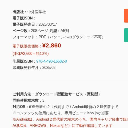
出版社
中外医学社
電子版ISBN
電子版発売日
2025/03/17
ページ数
208ページ
判型
A5判
フォーマット
PDF（パソコンへのダウンロード不可）
¥2,860
電子版販売価格：
(本体¥2,600＋税10％)
印刷版ISBN
978-4-498-16682-0
印刷版発行年月
2025/03
ご利用方法
ダウンロード型配信サービス（買切型）
同時使用端末数
3
対応OS
iOS最新の２世代前まで / Android最新の２世代前まで
※コンテンツの使用にあたり、専用ビューアisho.jpが必要
※Androidは、Android２世代前の端末のうち、国内キャリア経由で販
AQUOS、ARROWS、Nexusなど）にて動作確認しています