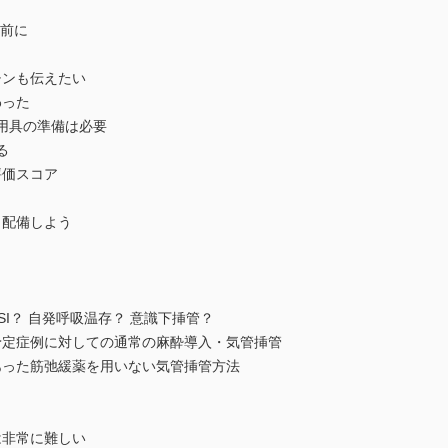
る前に
チンも伝えたい
わった
の用具の準備は必要
る
評価スコア
り配備しよう
ed RSI？ 自発呼吸温存？ 意識下挿管？
予定症例に対しての通常の麻酔導入・気管挿管
あった筋弛緩薬を用いない気管挿管方法
は非常に難しい