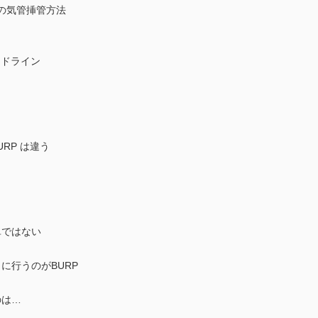
年頃の気管挿管方法
イドライン
URP は違う
）
？
単ではない
に行うのがBURP
のは…