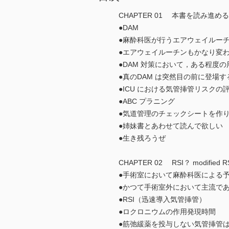
CHAPTER 01 本書を読み進め
●DAM
●麻酔科医が行うエアウェイルー
●エアウェイルーチンもかなり変
●DAM 対策において，ある程度
●真のDAM は突然目の前に登場す
●ICU における気管挿管リスクの
●ABC プラニング
●気道管理のチェックシートを作
●姉妹書とあわせて読んで欲しい
●生き残ろうぜ
CHAPTER 02 RSI？ modifi
●手術室において麻酔科医による
●かつて手術室外において主流で
●RSI（迅速導入気管挿管）
●ロクロニウムの作用発現時間
●筋弛緩薬を投与しない気管挿管