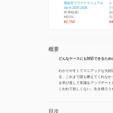
感染症プラチナマニュアル
レ
Ver.9 2025-2026
だ
岡 秀昭(著)
佐
MEDSI
日
¥2,750
¥4
概要
どんなケースにも対応できるため
わかりやすくてマニアックな大好
る，これまで誰も教えてくれなか
を学び直して常識をアップデート
くわれて欲しくない。生き残ろうぜ
目次