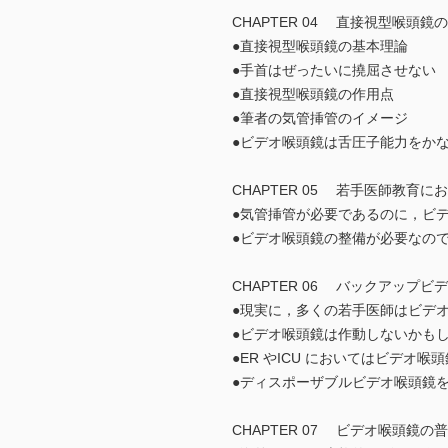
CHAPTER 04 直接視型喉頭鏡
●直接視型喉頭鏡の基本理論
●手首はぜったいに撓屈させない
●直接視型喉頭鏡の作用点
●筆者の気管挿管のイメージ
●ビデオ喉頭鏡は舌圧子能力をか
CHAPTER 05 若手医師教育
●気管挿管が必要であるのに，ビ
●ビデオ喉頭鏡の整備が必要なの
CHAPTER 06 バックアップ
●現実に，多くの若手医師はビデ
●ビデオ喉頭鏡は作動しないかも
●ER やICU においてはビデオ
●ディスポーザブルビデオ喉頭鏡
CHAPTER 07 ビデオ喉頭鏡