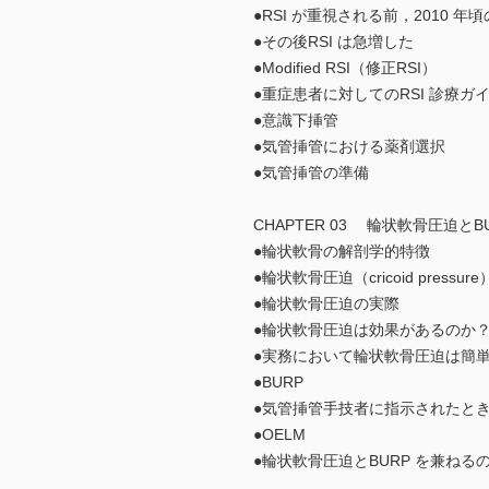
●RSI が重視される前，2010 
●その後RSI は急増した
●Modified RSI（修正RSI）
●重症患者に対してのRSI 診療ガ
●意識下挿管
●気管挿管における薬剤選択
●気管挿管の準備
CHAPTER 03 輪状軟骨圧迫とB
●輪状軟骨の解剖学的特徴
●輪状軟骨圧迫（cricoid pressure
●輪状軟骨圧迫の実際
●輪状軟骨圧迫は効果があるのか
●実務において輪状軟骨圧迫は簡
●BURP
●気管挿管手技者に指示されたとき
●OELM
●輪状軟骨圧迫とBURP を兼ねる