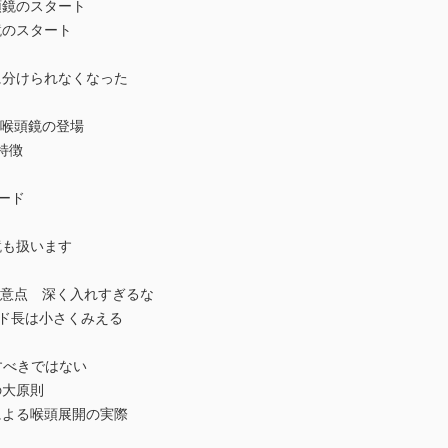
頭鏡のスタート
鏡のスタート
に分けられなくなった
オ喉頭鏡の登場
の特徴
ード
鏡も扱います
の注意点 深く入れすぎるな
ブレード長は小さくみえる
すべきではない
の大原則
による喉頭展開の実際