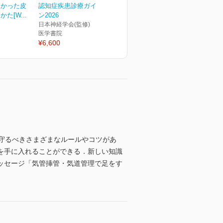
なかった皮
認知症疾患診療ガイドライ
た[W...
ン2026
日本神経学会(監修)
医学書院
¥6,600
守るべきさまざまなルールやコツがあ
を手に入れることができる．新しい知識
ッセージ「気管挿管・気道管理で足をす