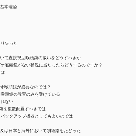
の基本理論
なり失った
において直接視型喉頭鏡の扱いをどうすべきか
デオ喉頭鏡がない状況に当たったらどうするのですか？
では
ビデオ喉頭鏡が必要なのでは？
オ喉頭鏡の教育のみを受けている
しれない
喉頭鏡を複数配置すべきでは
をバックアップ機器としてもよいのでは
の普及は日本と海外において別経路をたどった