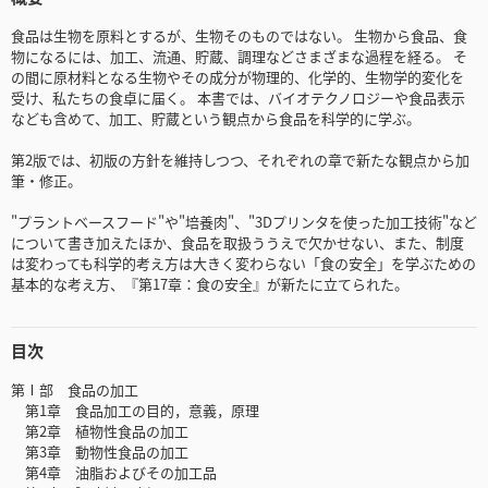
食品は生物を原料とするが、生物そのものではない。 生物から食品、食
物になるには、加工、流通、貯蔵、調理などさまざまな過程を経る。 そ
の間に原材料となる生物やその成分が物理的、化学的、生物学的変化を
受け、私たちの食卓に届く。 本書では、バイオテクノロジーや食品表示
なども含めて、加工、貯蔵という観点から食品を科学的に学ぶ。
第2版では、初版の方針を維持しつつ、それぞれの章で新たな観点から加
筆・修正。
"プラントベースフード"や"培養肉"、"3Dプリンタを使った加工技術"など
について書き加えたほか、食品を取扱ううえで欠かせない、また、制度
は変わっても科学的考え方は大きく変わらない「食の安全」を学ぶための
基本的な考え方、『第17章：食の安全』が新たに立てられた。
目次
第Ⅰ部 食品の加工
第1章 食品加工の目的，意義，原理
第2章 植物性食品の加工
第3章 動物性食品の加工
第4章 油脂およびその加工品