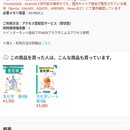
※Androidは、Android２世代前の端末のうち、国内キャリア経由で販売されている端
末（Xperia、GALAXY、AQUOS、ARROWS、Nexusなど）にて動作確認しています
必要メモリ容量
48 MB以上
ご利用方法
アクセス型配信サービス（買切型）
同時使用端末数
1
※インターネット経由でのWEBブラウザによるアクセス参照
※導入・利用方法の詳細は
こちら
この商品を買った人は、こんな商品も買っています。
生化学 第4版
生化学ノート
¥3,300
第4版
¥3,080
概要