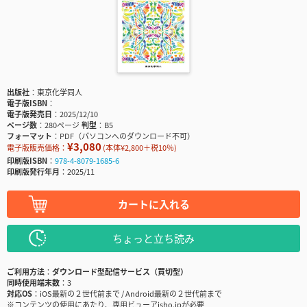
出版社
東京化学同人
電子版ISBN
電子版発売日
2025/12/10
ページ数
280ページ
判型
B5
フォーマット
PDF（パソコンへのダウンロード不可）
¥3,080
電子版販売価格：
(本体¥2,800＋税10％)
印刷版ISBN
978-4-8079-1685-6
印刷版発行年月
2025/11
カートに入れる
ちょっと立ち読み
ご利用方法
ダウンロード型配信サービス（買切型）
同時使用端末数
3
対応OS
iOS最新の２世代前まで / Android最新の２世代前まで
※コンテンツの使用にあたり、専用ビューアisho.jpが必要