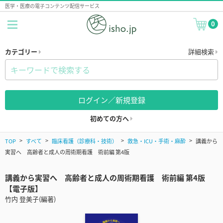
医学・医療の電子コンテンツ配信サービス
0
カテゴリー
詳細検索
ログイン／新規登録
初めての方へ
TOP
すべて
臨床看護（診療科・技術）
救急・ICU・手術・麻酔
講義から
実習へ 高齢者と成人の周術期看護 術前編 第4版
講義から実習へ 高齢者と成人の周術期看護 術前編 第4版
【電子版】
竹内 登美子(編著)