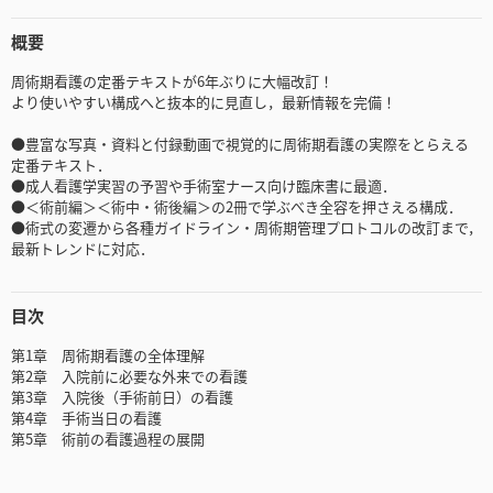
概要
周術期看護の定番テキストが6年ぶりに大幅改訂！
より使いやすい構成へと抜本的に見直し，最新情報を完備！
●豊富な写真・資料と付録動画で視覚的に周術期看護の実際をとらえる
定番テキスト．
●成人看護学実習の予習や手術室ナース向け臨床書に最適．
●＜術前編＞＜術中・術後編＞の2冊で学ぶべき全容を押さえる構成．
●術式の変遷から各種ガイドライン・周術期管理プロトコルの改訂まで，
最新トレンドに対応．
目次
第1章 周術期看護の全体理解
第2章 入院前に必要な外来での看護
第3章 入院後（手術前日）の看護
第4章 手術当日の看護
第5章 術前の看護過程の展開