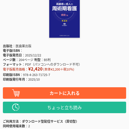
出版社
医歯薬出版
電子版ISBN
電子版発売日
2025/12/22
ページ数
204ページ
判型
B5判
フォーマット
PDF（パソコンへのダウンロード不可）
¥2,420
電子版販売価格：
(本体¥2,200＋税10％)
印刷版ISBN
978-4-263-71725-7
印刷版発行年月
2025/10
カートに入れる
ちょっと立ち読み
ご利用方法
ダウンロード型配信サービス（買切型）
同時使用端末数
2