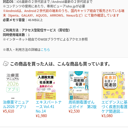
対応OS
iOS最新の２世代前まで / Android最新の２世代前まで
※コンテンツの使用にあたり、専用ビューアisho.jpが必要
※Androidは、Android２世代前の端末のうち、国内キャリア経由で販売されている端
末（Xperia、GALAXY、AQUOS、ARROWS、Nexusなど）にて動作確認しています
必要メモリ容量
46 MB以上
ご利用方法
アクセス型配信サービス（買切型）
同時使用端末数
1
※インターネット経由でのWEBブラウザによるアクセス参照
※導入・利用方法の詳細は
こちら
この商品を買った人は、こんな商品も買っています。
治療薬マニュア
エキスパートナ
周術期看護ぜん
エビデンスに基
ル2026 アプリ
ース Vol.41
ぶガイド 第2版
づく疾患別看護
¥5,610
No.14
¥2,530
ケア関連図...
¥1,980
¥3,080