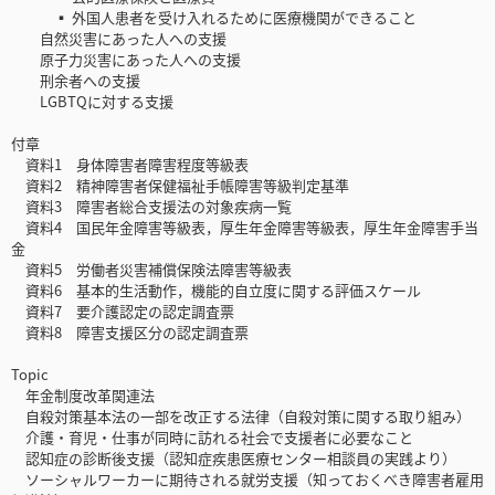
▪ 外国人患者を受け入れるために医療機関ができること
自然災害にあった人への支援
原子力災害にあった人への支援
刑余者への支援
LGBTQに対する支援
付章
資料1 身体障害者障害程度等級表
資料2 精神障害者保健福祉手帳障害等級判定基準
資料3 障害者総合支援法の対象疾病一覧
資料4 国民年金障害等級表，厚生年金障害等級表，厚生年金障害手当
金
資料5 労働者災害補償保険法障害等級表
資料6 基本的生活動作，機能的自立度に関する評価スケール
資料7 要介護認定の認定調査票
資料8 障害支援区分の認定調査票
Topic
年金制度改革関連法
自殺対策基本法の一部を改正する法律（自殺対策に関する取り組み）
介護・育児・仕事が同時に訪れる社会で支援者に必要なこと
認知症の診断後支援（認知症疾患医療センター相談員の実践より）
ソーシャルワーカーに期待される就労支援（知っておくべき障害者雇用