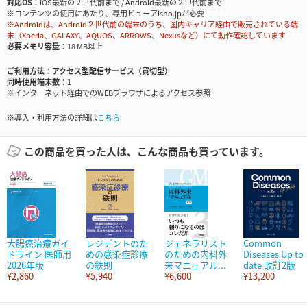
対応OS
iOS最新の２世代前まで / Android最新の２世代前まで
※コンテンツの使用にあたり、専用ビューアisho.jpが必要
※Androidは、Android２世代前の端末のうち、国内キャリア経由で販売されている端
末（Xperia、GALAXY、AQUOS、ARROWS、Nexusなど）にて動作確認しています
必要メモリ容量
18 MB以上
ご利用方法
アクセス型配信サービス（買切型）
同時使用端末数
1
※インターネット経由でのWEBブラウザによるアクセス参照
※導入・利用方法の詳細は
こちら
この商品を買った人は、こんな商品も買っています。
大腸癌治療ガイ
レジデントのた
ジェネラリスト
Common
ドライン 医師用
めの感染症診療
のための内科外
Diseases Up to
2026年版
の鉄則
来マニュアル...
date 改訂2版
¥2,860
¥5,940
¥6,600
¥13,200