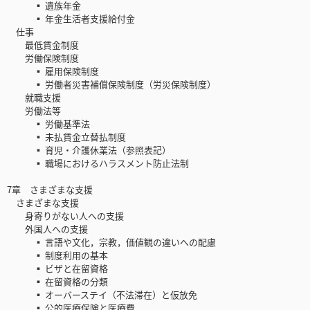
▪ 遺族年金
▪ 年金生活者支援給付金
仕事
最低賃金制度
労働保険制度
▪ 雇用保険制度
▪ 労働者災害補償保険制度（労災保険制度）
就職支援
労働法等
▪ 労働基準法
▪ 未払賃金立替払制度
▪ 育児・介護休業法（参照表記）
▪ 職場におけるハラスメント防止法制
7章 さまざまな支援
さまざまな支援
身寄りがない人への支援
外国人への支援
▪ 言語や文化，宗教，価値観の違いへの配慮
▪ 制度利用の基本
▪ ビザと在留資格
▪ 在留資格の分類
▪ オーバーステイ（不法滞在）と仮放免
▪ 公的医療保険と医療費