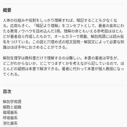
概要
人体の仕組みや役割をしっかり理解すれば、暗記することも少なくな
る。応用もきく。「暗記より理解」をコンセプトとして、著者の長年にわ
たる教育ノウハウを詰め込んだ1冊。理解の命ともいえる参考図はほとん
どが著者自ら作成したもので、オールカラーで掲載、解剖用語には読み仮
名をつけている。この図と穴埋め式の短文設問・解説文によって必要な知
識はほぼ手中におさめることができる。
解剖生理学は教科書だけで理解するのは難しい。本書の著者は学生が、
どこがわからないか、どこでつまずくかを考えながら記しているので、ほ
とんどの疑問は本書で解決できる。著者に代わって本書が個人教授になっ
てくれる。
目次
解剖学用語
細胞と組織
循環器系
呼吸器系
消化器系