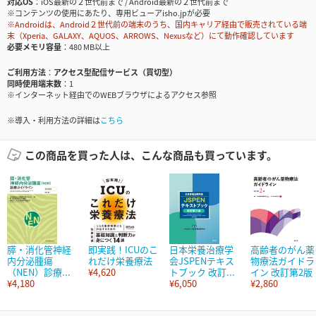
対応OS
iOS最新の２世代前まで / Android最新の２世代前まで
※コンテンツの使用にあたり、専用ビューアisho.jpが必要
※Androidは、Android２世代前の端末のうち、国内キャリア経由で販売されている端
末（Xperia、GALAXY、AQUOS、ARROWS、Nexusなど）にて動作確認しています
必要メモリ容量
480 MB以上
ご利用方法
アクセス型配信サービス（買切型）
同時使用端末数
1
※インターネット経由でのWEBブラウザによるアクセス参照
※導入・利用方法の詳細は
こちら
この商品を買った人は、こんな商品も買っています。
膵・消化管神経
即実践！ICUのこ
日本栄養治療学
高齢者のがん薬
内分泌腫瘍
れだけ栄養療法
会JSPENテキス
物療法ガイドラ
（NEN）診療...
¥4,620
トブック 改訂...
イン 改訂第2版
¥4,180
¥6,050
¥2,860