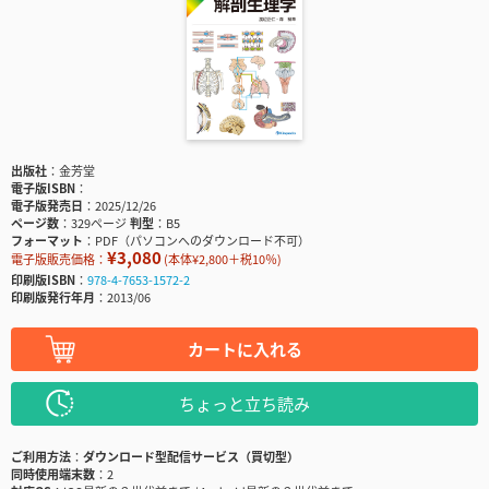
出版社
金芳堂
電子版ISBN
電子版発売日
2025/12/26
ページ数
329ページ
判型
B5
フォーマット
PDF（パソコンへのダウンロード不可）
¥3,080
電子版販売価格：
(本体¥2,800＋税10％)
印刷版ISBN
978-4-7653-1572-2
印刷版発行年月
2013/06
カートに入れる
ちょっと立ち読み
ご利用方法
ダウンロード型配信サービス（買切型）
同時使用端末数
2