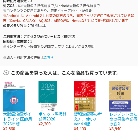
同時使用端末数
3
対応OS
iOS最新の２世代前まで / Android最新の２世代前まで
※コンテンツの使用にあたり、専用ビューアisho.jpが必要
※Androidは、Android２世代前の端末のうち、国内キャリア経由で販売されている端
末（Xperia、GALAXY、AQUOS、ARROWS、Nexusなど）にて動作確認しています
必要メモリ容量
76 MB以上
ご利用方法
アクセス型配信サービス（買切型）
同時使用端末数
1
※インターネット経由でのWEBブラウザによるアクセス参照
※導入・利用方法の詳細は
こちら
この商品を買った人は、こんな商品も買っています。
大腸癌治療ガイ
ポケット呼吸器
緩和治療薬の考
レジデントのた
ドライン 医師用
診療2026
え方、使い方
めの感染症診療
2026年版
¥2,200
ver.4 4版
の鉄則
¥2,860
¥4,400
¥5,940