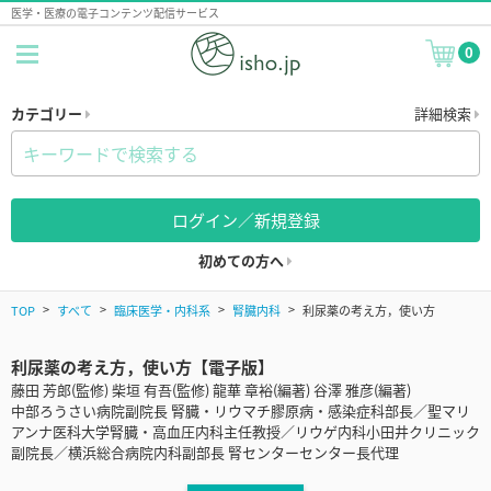
医学・医療の電子コンテンツ配信サービス
0
カテゴリー
詳細検索
ログイン／新規登録
初めての方へ
TOP
すべて
臨床医学・内科系
腎臓内科
利尿薬の考え方，使い方
利尿薬の考え方，使い方【電子版】
藤田 芳郎(監修) 柴垣 有吾(監修) 龍華 章裕(編著) 谷澤 雅彦(編著)
中部ろうさい病院副院長 腎臓・リウマチ膠原病・感染症科部長／聖マリ
アンナ医科大学腎臓・高血圧内科主任教授／リウゲ内科小田井クリニック
副院長／横浜総合病院内科副部長 腎センターセンター長代理