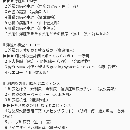
▶▶▶浮腫の生理学
2 浮腫の病態生理 〈門多のぞみ・長浜正彦〉
3 浮腫の鑑別 〈廣瀬知人〉
4 腎臓の病態生理 〈龍華章裕〉
5 心臓の病態生理 〈山下健太郎〉
6 肝臓の病態生理 〈山本健太〉
7 薬剤性浮腫をきたす薬剤とその機序 〈脇田 篤・龍華章裕〉
II 浮腫の検査・エコー
1 浮腫の身体所見と検査所見 〈廣瀬知人〉
▶▶▶細胞外液量評価で知っておくべきエコー所見
2 下大静脈（IVC）・頸静脈圧（JVP） 〈金原佑樹〉
3 腎うっ血の評価～VExUS grading systemについて～ 〈堀川武宏〉
4 心エコー 〈山下健太郎〉
III 利尿薬の作用機序とエビデンス
1 利尿とは？～水利尿，塩利尿，浸透圧利尿の違い～ 〈志水英明〉
2 利尿薬のオーバービュー 〈志水英明〉
3 利尿抵抗性 〈渡邉絢史〉
▶▶▶各利尿薬の作用機序とエビデンス
4 炭酸脱水酵素阻害薬（アセタゾラミド）〈間崎 護・緒方聖友・谷澤
雅彦〉
5 ループ利尿薬 〈山口 真〉
6 サイアザイド系利尿薬 〈龍華章裕〉