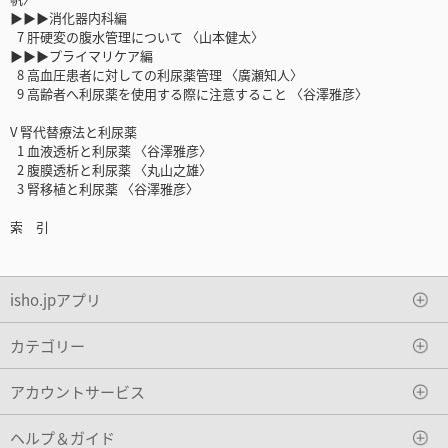
▶▶▶消化器内科編
7 肝硬変の腹水管理について 〈山本健太〉
▶▶▶プライマリケア編
8 高血圧患者に対しての利尿薬管理 〈廣瀬知人〉
9 高齢者へ利尿薬を使用する際に注意すること 〈谷澤雅彦〉
V 腎代替療法と利尿薬
1 血液透析と利尿薬 〈谷澤雅彦〉
2 腹膜透析と利尿薬 〈丸山之雄〉
3 腎移植と利尿薬 〈谷澤雅彦〉
索 引
isho.jpアプリ
カテゴリー
アカウントサービス
ヘルプ＆ガイド