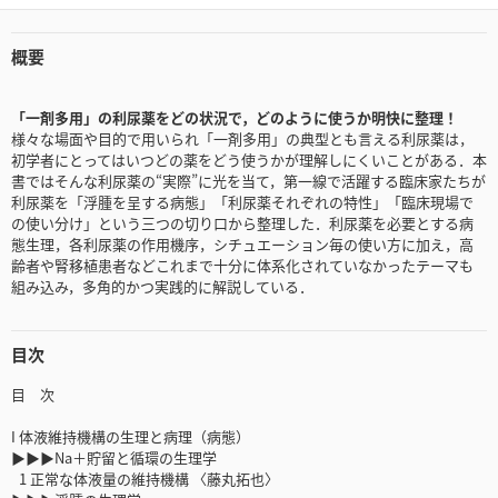
概要
「一剤多用」の利尿薬をどの状況で，どのように使うか明快に整理！
様々な場面や目的で用いられ「一剤多用」の典型とも言える利尿薬は，
初学者にとってはいつどの薬をどう使うかが理解しにくいことがある．本
書ではそんな利尿薬の“実際”に光を当て，第一線で活躍する臨床家たちが
利尿薬を「浮腫を呈する病態」「利尿薬それぞれの特性」「臨床現場で
の使い分け」という三つの切り口から整理した．利尿薬を必要とする病
態生理，各利尿薬の作用機序，シチュエーション毎の使い方に加え，高
齢者や腎移植患者などこれまで十分に体系化されていなかったテーマも
組み込み，多角的かつ実践的に解説している．
目次
目 次
I 体液維持機構の生理と病理（病態）
▶▶▶Na＋貯留と循環の生理学
1 正常な体液量の維持機構 〈藤丸拓也〉