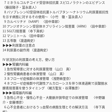
7 ミネラルコルチコイド受容体拮抗薬 スピロノラクトンのエビデンス
〈藤田陽子・冨永直人〉
8 バソプレシンV2受容体拮抗薬トルバプタン ～ナトリウム利尿薬抵抗性
を示す病態に対するその使用～ 〈小竹 徹・冨永直人〉
9 カルペリチド（hANP） 〈田中章郎〉
10 アンジオテンシン受容体ネプリライシン阻害薬（ARNI）〈田中章郎〉
11 SGLT2阻害薬 〈寺下真帆〉
12 マンニトール 〈田中章郎〉
13 五苓散 〈渡邉絢史〉
▶▶▶利尿薬の注意点
14 利尿薬の副作用 〈渡邉絢史〉
IV 状況別の利尿薬の考え方，使い方
▶▶▶腎臓内科編
1 急性腎障害に対する利尿薬管理 〈山口 真〉
2 慢性腎臓病患者の体液管理 〈山口 真〉
3 ネフローゼ症候群の体液管理 〈浅野麻里奈〉
4 ネフローゼ症候群や代謝性アルカローシスを伴う体液過剰で炭酸脱水
酵素阻害薬を使うタイミング 〈緒方聖友・谷澤雅彦〉
▶▶▶循環器内科編
5 急性心不全・慢性心不全・大動脈弁狭窄症での体液管理 〈中野雄
介・安藤博彦〉
6 心不全患者におけるうっ血腎の病態生理とその解決方法 〈寺下真
帆〉