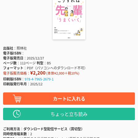
出版社
照林社
電子版ISBN
電子版発売日
2025/12/27
ページ数
112ページ
判型
B5
フォーマット
PDF（パソコンへのダウンロード不可）
¥2,200
電子版販売価格：
(本体¥2,000＋税10％)
印刷版ISBN
978-4-7965-2679-1
印刷版発行年月
2025/12
カートに入れる
ちょっと立ち読み
ご利用方法
ダウンロード型配信サービス（買切型）
同時使用端末数
2