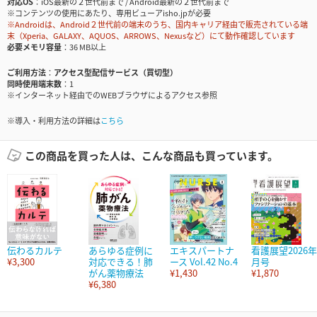
対応OS
iOS最新の２世代前まで / Android最新の２世代前まで
※コンテンツの使用にあたり、専用ビューアisho.jpが必要
※Androidは、Android２世代前の端末のうち、国内キャリア経由で販売されている端
末（Xperia、GALAXY、AQUOS、ARROWS、Nexusなど）にて動作確認しています
必要メモリ容量
36 MB以上
ご利用方法
アクセス型配信サービス（買切型）
同時使用端末数
1
※インターネット経由でのWEBブラウザによるアクセス参照
※導入・利用方法の詳細は
こちら
この商品を買った人は、こんな商品も買っています。
伝わるカルテ
あらゆる症例に
エキスパートナ
看護展望2026年
¥3,300
対応できる！肺
ース Vol.42 No.4
月号
がん薬物療法
¥1,430
¥1,870
¥6,380