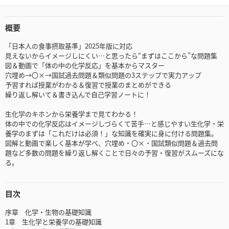
概要
「日本人の食事摂取基準」2025年版に対応
見えないからイメージしにくい…と思ったら“まずはここから”な問題集
図＆動画で「体の中の化学反応」を基本からマスター
穴埋め→〇×→国試過去問題＆類似問題の3ステップで実力アップ
予習すれば授業がわかる＆復習で授業のまとめができる
繰り返し解いて＆書き込んで自己学習ノートに！
生化学のキホンから栄養学まで見てわかる！
体の中での化学反応はイメージしづらくて苦手…と感じやすい生化学・栄
養学のまずは「これだけは必須！」な知識を確実に身に付ける問題集。
図解と動画で楽しく基本が学べ、穴埋め・〇×・国試類似問題＆過去問
題など多数の問題を繰り返し解くことで日々の予習・復習がスムーズにな
る。
目次
序章 化学・生物の基礎知識
1章 生化学と栄養学の基礎知識