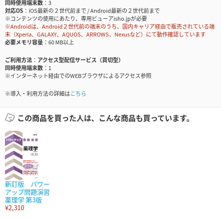
同時使用端末数
3
対応OS
iOS最新の２世代前まで / Android最新の２世代前まで
※コンテンツの使用にあたり、専用ビューアisho.jpが必要
※Androidは、Android２世代前の端末のうち、国内キャリア経由で販売されている端
末（Xperia、GALAXY、AQUOS、ARROWS、Nexusなど）にて動作確認しています
必要メモリ容量
60 MB以上
ご利用方法
アクセス型配信サービス（買切型）
同時使用端末数
1
※インターネット経由でのWEBブラウザによるアクセス参照
※導入・利用方法の詳細は
こちら
この商品を買った人は、こんな商品も買っています。
新訂版 パワー
アップ問題演習
薬理学 第3版
¥2,310