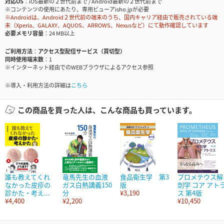
対応OS
iOS最新の２世代前まで / Android最新の２世代前まで
※コンテンツの使用にあたり、専用ビューアisho.jpが必要
※Androidは、Android２世代前の端末のうち、国内キャリア経由で販売されている端
末（Xperia、GALAXY、AQUOS、ARROWS、Nexusなど）にて動作確認しています
必要メモリ容量
24 MB以上
ご利用方法
アクセス型配信サービス（買切型）
同時使用端末数
1
※インターネット経由でのWEBブラウザによるアクセス参照
※導入・利用方法の詳細は
こちら
この商品を買った人は、こんな商品も買っています。
誰も教えてくれ
竜馬先生の血液
食品衛生学 第3
プロメテウス解
なかった皮疹の
ガス白熱講義150
版
剖学 コア アト
診かた・考え...
分
¥3,190
ス 第4版
¥4,400
¥2,200
¥10,450