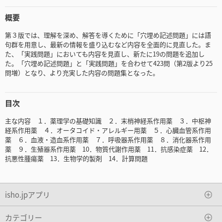
概要
第３版では、理解を深め、解答を導くために「穴埋め記述問題」には語
句群を用意し、最新の情報を盛り込むなど内容を全面的に見直した。ま
た、「実践問題」においても内容を見直し、新たに19の問題を追加し
た。「穴埋め記述問題」と「実践問題」を合わせて423問（第2版より25
問増）となり、より充実した内容の問題集となった。
目次
主な内容 １．薬理学の基礎知識 ２．末梢神経系作用薬 ３．中枢神
経系作用薬 ４．オータコイド・アレルギー用薬 ５．心臓血管系作用
薬 ６．血液・造血系作用薬 ７．呼吸器系作用薬 ８．消化器系作用
薬 ９．生殖器系作用薬 10．物質代謝作用薬 11．抗感染症薬 12．
抗悪性腫瘍薬 13．生物学的製剤 14．計算問題
isho.jpアプリ
カテゴリー