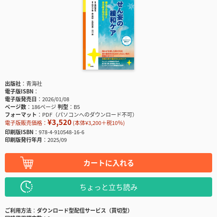
出版社
青海社
電子版ISBN
電子版発売日
2026/01/08
ページ数
186ページ
判型
B5
フォーマット
PDF（パソコンへのダウンロード不可）
¥3,520
電子版販売価格：
(本体¥3,200＋税10％)
印刷版ISBN
978-4-910548-16-6
印刷版発行年月
2025/09
カートに入れる
ちょっと立ち読み
ご利用方法
ダウンロード型配信サービス（買切型）