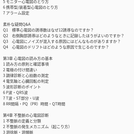
5 モニター心電図のとり方
6 携帯型/装着型心電図のとり方
7 アラーム設定
素朴な疑問Q&A
Q1 標準心電図の誘導数はなぜ12誘導なのですか？
Q2 右側胸部誘導はどのようなときに記録したほうがよいのですか？
Q3 心電図にノイズが混入する原因にはどんなものがありますか？
Q4 心電図のドリフトはどのような原因で生じるのですか？
第3章 心電図の読み方の基本
1 読み方の原則と確認事項
2 電極の付け間違い
3 調律診断と心拍数の測定
4 電気軸と心臓回転の判定
5 波形診断のポイント
6 P波・QRS波
7 T波・ST部分・U波
8 RR間隔・PQ（PR）時間・QT時間
第4章 不整脈の心電図診断
1 不整脈の定義と分類
2 不整脈の発生メカニズム（起こり方）
3 洞徐脈・洞頻脈