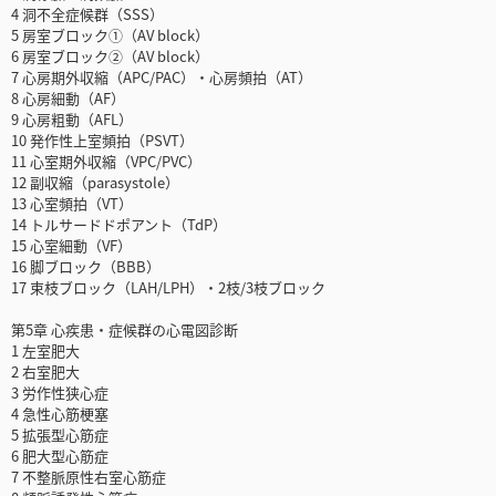
4 洞不全症候群（SSS）
5 房室ブロック①（AV block）
6 房室ブロック②（AV block）
7 心房期外収縮（APC/PAC）・心房頻拍（AT）
8 心房細動（AF）
9 心房粗動（AFL）
10 発作性上室頻拍（PSVT）
11 心室期外収縮（VPC/PVC）
12 副収縮（parasystole）
13 心室頻拍（VT）
14 トルサードドポアント（TdP）
15 心室細動（VF）
16 脚ブロック（BBB）
17 束枝ブロック（LAH/LPH）・2枝/3枝ブロック
第5章 心疾患・症候群の心電図診断
1 左室肥大
2 右室肥大
3 労作性狭心症
4 急性心筋梗塞
5 拡張型心筋症
6 肥大型心筋症
7 不整脈原性右室心筋症