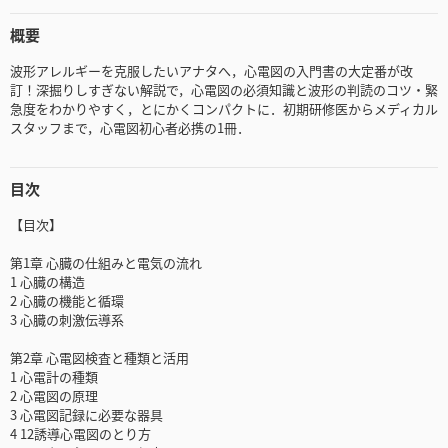
概要
波形アレルギーを克服したいアナタへ，心電図の入門書の大定番が改
訂！深掘りしすぎない解説で，心電図の必須知識と波形の判読のコツ・緊
急度をわかりやすく，とにかくコンパクトに．初期研修医からメディカル
スタッフまで，心電図初心者必携の1冊．
目次
【目次】
第1章 心臓の仕組みと電気の流れ
1 心臓の構造
2 心臓の機能と循環
3 心臓の刺激伝導系
第2章 心電図検査と種類と活用
1 心電計の種類
2 心電図の原理
3 心電図記録に必要な器具
4 12誘導心電図のとり方