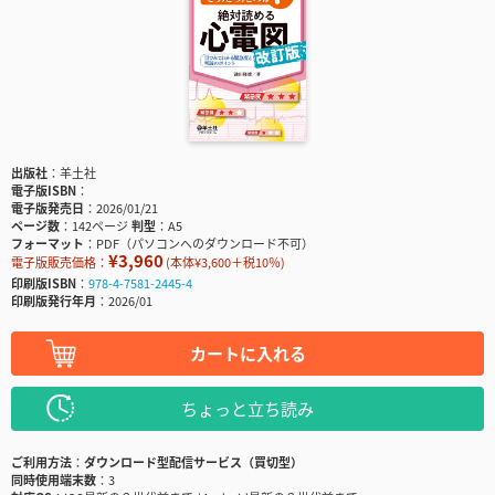
出版社
羊土社
電子版ISBN
電子版発売日
2026/01/21
ページ数
142ページ
判型
A5
フォーマット
PDF（パソコンへのダウンロード不可）
¥3,960
電子版販売価格：
(本体¥3,600＋税10％)
印刷版ISBN
978-4-7581-2445-4
印刷版発行年月
2026/01
カートに入れる
ちょっと立ち読み
ご利用方法
ダウンロード型配信サービス（買切型）
同時使用端末数
3