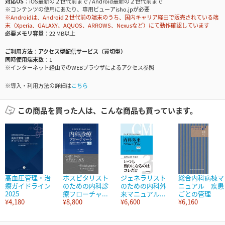
対応OS
iOS最新の２世代前まで / Android最新の２世代前まで
※コンテンツの使用にあたり、専用ビューアisho.jpが必要
※Androidは、Android２世代前の端末のうち、国内キャリア経由で販売されている端
末（Xperia、GALAXY、AQUOS、ARROWS、Nexusなど）にて動作確認しています
必要メモリ容量
22 MB以上
ご利用方法
アクセス型配信サービス（買切型）
同時使用端末数
1
※インターネット経由でのWEBブラウザによるアクセス参照
※導入・利用方法の詳細は
こちら
この商品を買った人は、こんな商品も買っています。
高血圧管理・治
ホスピタリスト
ジェネラリスト
総合内科病棟マ
療ガイドライン
のための内科診
のための内科外
ニュアル 疾患
2025
療フローチャ...
来マニュアル...
ごとの管理
¥4,180
¥8,800
¥6,600
¥6,160