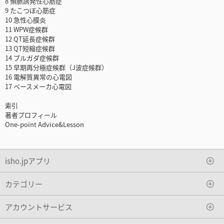
8 頻脈誘発性心筋症
9 たこつぼ心筋症
10 急性心膜炎
11 WPW症候群
12 QT延長症候群
13 QT短縮症候群
14 ブルガダ症候群
15 早期再分極症候群（J波症候群）
16 電解質異常の心電図
17 ペースメーカ心電図
索引
著者プロフィール
One-point Advice&Lesson
isho.jpアプリ
カテゴリー
アカウントサービス