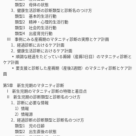
類型2 母体の状態
3．健康生活診断の診断類型と診断名のつけ方
類型1 基本的生活行動
類型2 精神・心理的生活行動
類型3 社会的生活行動
類型4 出産育児行動
III 事例にみる産褥期のマタニティ診断の実際とケア計画
1．経過診断におけるケア計画
2．健康生活診断におけるケア計画
▪ 順調な経過をたどっている褥婦（産褥3日目）のマタニティ診断と
ケア計画
▪ 要支援と診断した産褥期（産後2週間）のマタニティ診断とケア計
画
第5章 新生児期のマタニティ診断
I 新生児期のマタニティ診断の特徴と着目点
II 新生児期の診断類型と診断名のつけ方
1．診断に必要な情報
1）情報
2）情報源
2．経過診断の診断類型と診断名のつけ方
類型1 児の日齢
類型2 出生直後の状態