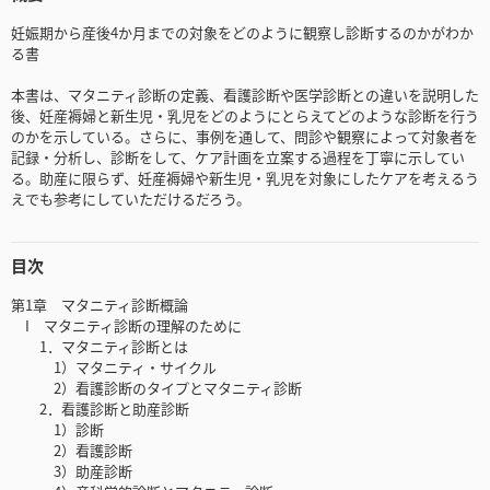
妊娠期から産後4か月までの対象をどのように観察し診断するのかがわか
る書
本書は、マタニティ診断の定義、看護診断や医学診断との違いを説明した
後、妊産褥婦と新生児・乳児をどのようにとらえてどのような診断を行う
のかを示している。さらに、事例を通して、問診や観察によって対象者を
記録・分析し、診断をして、ケア計画を立案する過程を丁寧に示してい
る。助産に限らず、妊産褥婦や新生児・乳児を対象にしたケアを考えるう
えでも参考にしていただけるだろう。
目次
第1章 マタニティ診断概論
I マタニティ診断の理解のために
1．マタニティ診断とは
1）マタニティ・サイクル
2）看護診断のタイプとマタニティ診断
2．看護診断と助産診断
1）診断
2）看護診断
3）助産診断