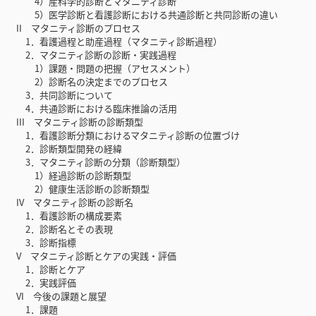
4）産科学的診断とマタニティ診断
5）医学診断と看護診断における共通診断と共同診断の違い
II マタニティ診断のプロセス
1．看護過程と助産過程（マタニティ診断過程）
2．マタニティ診断の診断・実践過程
1）課題・問題の把握（アセスメント）
2）診断名の決定までのプロセス
3．共同診断について
4．共通診断における臨床推論の活用
III マタニティ診断の診断類型
1．看護診断分類におけるマタニティ診断の位置づけ
2．診断類型開発の経緯
3．マタニティ診断の分類（診断類型）
1）経過診断の診断類型
2）健康生活診断の診断類型
IV マタニティ診断の診断名
1．看護診断の構成要素
2．診断名とその表現
3．診断指標
V マタニティ診断とケアの実践・評価
1．診断とケア
2．実践評価
VI 今後の課題と展望
1．課題