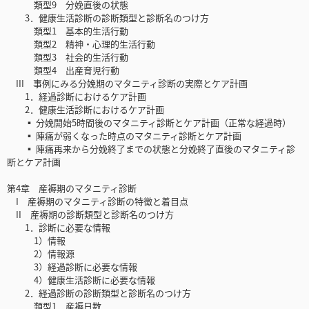
類型9 分娩直後の状態
3．健康生活診断の診断類型と診断名のつけ方
類型1 基本的生活行動
類型2 精神・心理的生活行動
類型3 社会的生活行動
類型4 出産育児行動
III 事例にみる分娩期のマタニティ診断の実際とケア計画
1．経過診断におけるケア計画
2．健康生活診断におけるケア計画
▪ 分娩開始5時間後のマタニティ診断とケア計画（正常な経過時）
▪ 陣痛が弱くなった時点のマタニティ診断とケア計画
▪ 陣痛再来から分娩終了までの状態と分娩終了直後のマタニティ診
断とケア計画
第4章 産褥期のマタニティ診断
I 産褥期のマタニティ診断の特徴と着目点
II 産褥期の診断類型と診断名のつけ方
1．診断に必要な情報
1）情報
2）情報源
3）経過診断に必要な情報
4）健康生活診断に必要な情報
2．経過診断の診断類型と診断名のつけ方
類型1 産褥日数