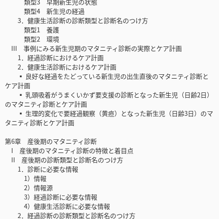
類型3 早期新生児の状態
類型4 新生児の経過
3．健康生活診断の診断類型と診断名のつけ方
類型1 養護
類型2 環境
III 事例にみる新生児期のマタニティ診断の実際とケア計画
1．経過診断におけるケア計画
2．健康生活診断におけるケア計画
▪ 良好な経過をたどっている新生児の出生直後のマタニティ診断と
ケア計画
▪ 乳頭吸着がうまくいかず要支援の診断となった新生児（日齢2日）
のマタニティ診断とケア計画
▪ 生理的変化で要経過観察（黄疸）となった新生児（日齢3日）のマ
タニティ診断とケア計画
第6章 産後期のマタニティ診断
I 産後期のマタニティ診断の特徴と着目点
II 産後期の診断類型と診断名のつけ方
1．診断に必要な情報
1）情報
2）情報源
3）経過診断に必要な情報
4）健康生活診断に必要な情報
2．経過診断の診断類型と診断名のつけ方