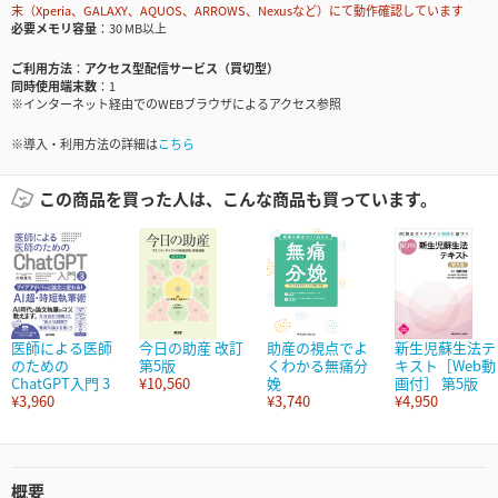
末（Xperia、GALAXY、AQUOS、ARROWS、Nexusなど）にて動作確認しています
必要メモリ容量
30 MB以上
ご利用方法
アクセス型配信サービス（買切型）
同時使用端末数
1
※インターネット経由でのWEBブラウザによるアクセス参照
※導入・利用方法の詳細は
こちら
この商品を買った人は、こんな商品も買っています。
医師による医師
今日の助産 改訂
助産の視点でよ
新生児蘇生法テ
のための
第5版
くわかる無痛分
キスト［Web動
ChatGPT入門 3
¥10,560
娩
画付］ 第5版
¥3,960
¥3,740
¥4,950
概要