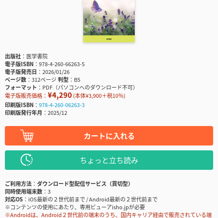
出版社
医学書院
電子版ISBN
978-4-260-66263-5
電子版発売日
2026/01/26
ページ数
312ページ
判型
B5
フォーマット
PDF（パソコンへのダウンロード不可）
¥4,290
電子版販売価格：
(本体¥3,900＋税10％)
印刷版ISBN
978-4-260-06263-3
印刷版発行年月
2025/12
カートに入れる
ちょっと立ち読み
ご利用方法
ダウンロード型配信サービス（買切型）
同時使用端末数
3
対応OS
iOS最新の２世代前まで / Android最新の２世代前まで
※コンテンツの使用にあたり、専用ビューアisho.jpが必要
※Androidは、Android２世代前の端末のうち、国内キャリア経由で販売されている端