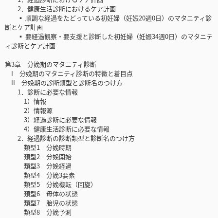
2．健康生活診断におけるケア計画
▪ 順調な経過をたどっている初妊婦（妊娠20週0日）のマタニティ診
断とケア計画
▪ 要経過観察・要支援と診断した初妊婦（妊娠34週0日）のマタニテ
ィ診断とケア計画
第3章 分娩期のマタニティ診断
I 分娩期のマタニティ診断の特徴と着目点
II 分娩期の診断類型と診断名のつけ方
1．診断に必要な情報
1）情報
2）情報源
3）経過診断に必要な情報
4）健康生活診断に必要な情報
2．経過診断の診断類型と診断名のつけ方
類型1 分娩時期
類型2 分娩開始
類型3 分娩経過
類型4 分娩3要素
類型5 分娩機転（回旋）
類型6 母体の状態
類型7 胎児の状態
類型8 分娩予測