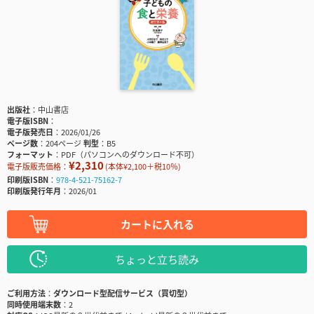
出版社
中山書店
電子版ISBN
電子版発売日
2026/01/26
ページ数
204ページ
判型
B5
フォーマット
PDF（パソコンへのダウンロード不可）
¥2,310
電子版販売価格：
(本体¥2,100＋税10％)
印刷版ISBN
978-4-521-75162-7
印刷版発行年月
2026/01
カートに入れる
ちょっと立ち読み
ご利用方法
ダウンロード型配信サービス（買切型）
同時使用端末数
2