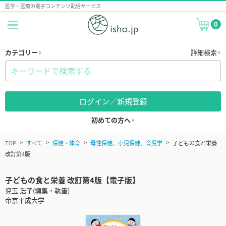
医学・医療の電子コンテンツ配信サービス
0
カテゴリー
詳細検索
ログイン／新規登録
初めての方へ
TOP
すべて
保健・体育
母性保健、小児保健、育児学
子どもの食と栄養
改訂第4版
子どもの食と栄養 改訂第4版【電子版】
児玉 浩子(編集・執筆)
帝京平成大学