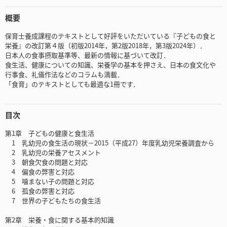
概要
保育士養成課程のテキストとして好評をいただいている『子どもの食と
栄養』の改訂第４版（初版2014年，第2版2018年，第3版2024年）．
日本人の食事摂取基準等、最新の情報に基づいて改訂．
食生活、健康についての知識、栄養学の基本を押さえ、日本の食文化や
行事食、礼儀作法などのコラムも満載．
「食育」のテキストとしても最適な1冊です．
目次
第1章 子どもの健康と食生活
1 乳幼児の食生活の現状－2015（平成27）年度乳幼児栄養調査から
2 乳幼児の栄養アセスメント
3 朝食欠食の問題と対応
4 偏食の弊害と対応
5 噛まない子の問題と対応
6 孤食の弊害と対応
7 世界の子どもたちの食生活
第2章 栄養・食に関する基本的知識