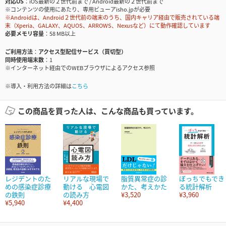
対応OS
iOS最新の２世代前まで / Android最新の２世代前まで
※コンテンツの使用にあたり、専用ビューアisho.jpが必要
※Androidは、Android２世代前の端末のうち、国内キャリア経由で販売されている端
末（Xperia、GALAXY、AQUOS、ARROWS、Nexusなど）にて動作確認しています
必要メモリ容量
58 MB以上
ご利用方法
アクセス型配信サービス（買切型）
同時使用端末数
1
※インターネット経由でのWEBブラウザによるアクセス参照
※導入・利用方法の詳細は
こちら
この商品を買った人は、こんな商品も買っています。
レジデントのた
リアルな現場で
脂質異常症の診
ぼっちでもでき
めの感染症診療
動ける 心電図
かた、考えかた
る統計解析
の鉄則
の読み方
¥3,520
¥3,960
¥5,940
¥4,400