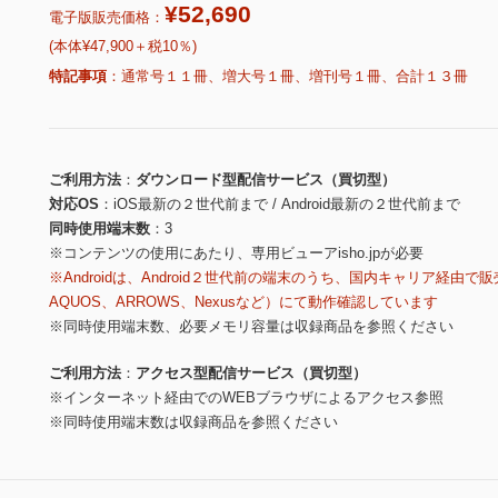
¥52,690
電子版販売価格：
(本体¥47,900＋税10％)
特記事項
通常号１１冊、増大号１冊、増刊号１冊、合計１３冊
ご利用方法
ダウンロード型配信サービス（買切型）
対応OS
iOS最新の２世代前まで / Android最新の２世代前まで
同時使用端末数
3
※コンテンツの使用にあたり、専用ビューアisho.jpが必要
※Androidは、Android２世代前の端末のうち、国内キャリア経由で販
AQUOS、ARROWS、Nexusなど）にて動作確認しています
※同時使用端末数、必要メモリ容量は収録商品を参照ください
ご利用方法
アクセス型配信サービス（買切型）
※インターネット経由でのWEBブラウザによるアクセス参照
※同時使用端末数は収録商品を参照ください