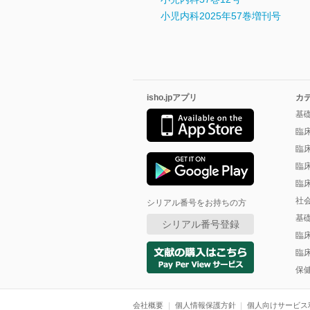
小児内科2025年57巻増刊号
isho.jpアプリ
カ
基
臨
臨
臨
臨
社
シリアル番号をお持ちの方
基
シリアル番号登録
臨
臨
保
会社概要
個人情報保護方針
個人向けサービス