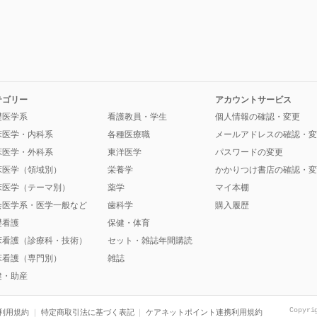
テゴリー
アカウントサービス
礎医学系
看護教員・学生
個人情報の確認・変更
床医学・内科系
各種医療職
メールアドレスの確認・変
床医学・外科系
東洋医学
パスワードの変更
床医学（領域別）
栄養学
かかりつけ書店の確認・変
床医学（テーマ別）
薬学
マイ本棚
会医学系・医学一般など
歯科学
購入履歴
礎看護
保健・体育
床看護（診療科・技術）
セット・雑誌年間購読
床看護（専門別）
雑誌
健・助産
Copyri
利用規約
特定商取引法に基づく表記
ケアネットポイント連携利用規約