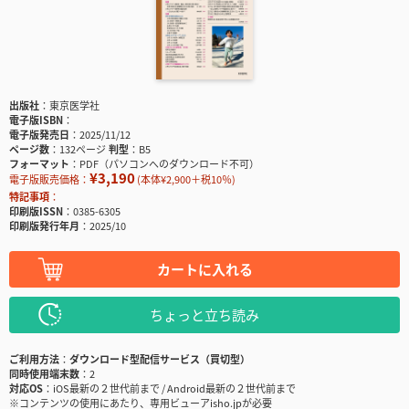
出版社
東京医学社
電子版ISBN
電子版発売日
2025/11/12
ページ数
132ページ
判型
B5
フォーマット
PDF（パソコンへのダウンロード不可）
¥3,190
電子版販売価格：
(本体¥2,900＋税10％)
特記事項
印刷版ISSN
0385-6305
印刷版発行年月
2025/10
カートに入れる
ちょっと立ち読み
ご利用方法
ダウンロード型配信サービス（買切型）
同時使用端末数
2
対応OS
iOS最新の２世代前まで / Android最新の２世代前まで
※コンテンツの使用にあたり、専用ビューアisho.jpが必要