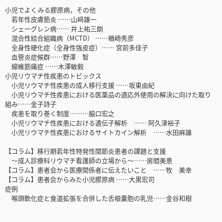
小児でよくみる膠原病，その他
若年性皮膚筋炎 ……山﨑雄一
シェーグレン病…… 井上祐三朗
混合性結合組織病（MCTD） ……楢崎秀彦
全身性硬化症（全身性強皮症）…… 宮前多佳子
血管炎症候群……野澤 智
線維筋痛症 ……木澤敏毅
小児リウマチ性疾患のトピックス
小児リウマチ性疾患の成人移行支援 ……坂東由紀
小児リウマチ性疾患における医薬品の適応外使用の解決に向けた取り
組み……金子詩子
疾患を取り巻く制度………脇口宏之
小児リウマチ性疾患における遺伝子解析 …… 阿久津裕子
小児リウマチ性疾患におけるサイトカイン解析 ……水田麻雄
【コラム】移行期若年性特発性関節炎患者の課題と支援
～成人診療科リウマチ看護師の立場から～……房間美恵
【コラム】患者会から医療関係者に伝えたいこと ……牧 美幸
【コラム】患者会からみた小児膠原病 ……大黒宏司
症例
喉頭軟化症と食道拡張を合併した舌根嚢胞の乳児……金谷和樹