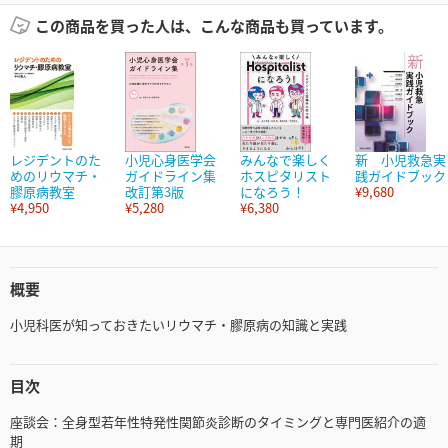
この商品を買った人は、こんな商品も買っています。
レジデントのた
小児心身医学会
みんなで楽しく
新 小児救急実
めのリウマチ・
ガイドライン集
ホスピタリスト
践ガイドブック
膠原病教室
改訂第3版
になろう！
¥9,680
¥4,950
¥5,280
¥6,380
概要
小児科医が知っておきたいリウマチ・膠原病の知識と実践
目次
座談会：全身型若年性特発性関節炎診断のタイミングと専門医紹介の適
期