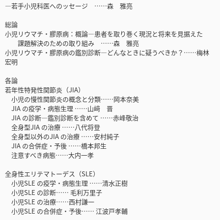
―若手小児科医へのッセージ ……森 雅亮
総論
小児リウマチ・膠原病：概論―患者を取り巻く現況と将来を見据えた
課題解決のための取り組み ……森 雅亮
小児リウマチ・膠原病の鑑別診断―どんなときに疑うべきか？……梅林
宏明
各論
若年性特発性関節炎（JIA）
小児の慢性関節炎の概念と分類……岡本奈美
JIA の疫学・病態生理 ……山﨑 晋
JIA の診断―鑑別診断を含めて ……赤峰敬治
全身型JIA の治療 ……八代将登
全身型以外のJIA の治療 ……安村純子
JIA の合併症・予後 ……橋本邦生
注意すべき病態……大内一孝
全身性エリテマトーデス（SLE）
小児SLE の疫学・病態生理 ……清水正樹
小児SLE の診断…… 毛利万里子
小児SLE の治療……西村謙一
小児SLE の合併症・予後…… 江波戸孝輔