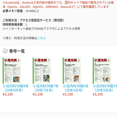
※Androidは、Android２世代前の端末のうち、国内キャリア経由で販売されている端
末（Xperia、GALAXY、AQUOS、ARROWS、Nexusなど）にて動作確認しています
必要メモリ容量
30 MB以上
ご利用方法
アクセス型配信サービス（買切型）
同時使用端末数
1
※インターネット経由でのWEBブラウザによるアクセス参照
※導入・利用方法の詳細は
こちら
巻号一覧
小児内科58巻8号
小児内科58巻7号
小児内科58巻6号
小児内科58巻5
（26年8月号）
（26年7月号）
（26年6月号）
（26年5月号）
¥3,190
¥3,190
¥3,190
¥3,190