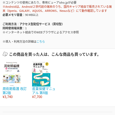
※コンテンツの使用にあたり、専用ビューアisho.jpが必要
※Androidは、Android２世代前の端末のうち、国内キャリア経由で販売されている端
末（Xperia、GALAXY、AQUOS、ARROWS、Nexusなど）にて動作確認しています
必要メモリ容量
90 MB以上
ご利用方法
アクセス型配信サービス（買切型）
同時使用端末数
1
※インターネット経由でのWEBブラウザによるアクセス参照
※導入・利用方法の詳細は
こちら
この商品を買った人は、こんな商品も買っています。
周術期看護 改訂
産業保健マニュ
第2版
アル 第8版
¥3,740
¥7,700