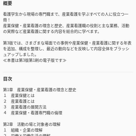
概要
看護学生から現場の専門職まで、産業看護を学ぶすべての人に役立つ一
冊！
産業保健・産業看護の理念と歴史、産業看護職の役割と主な業務、活動
の実際など産業看護に関する内容を総合的に学べます。
第3版では、さまざまな場面での事例や産業保健・産業看護に関する年表
を追加、構成を整理し、最近の動向などを反映して内容全体をブラッシ
ュアップしました。
≪本書は第3版第1刷の電子版です≫
目次
第1章 産業保健・産業看護の理念と歴史
１ 産業保健とは
２ 産業看護とは
３ 産業看護の展開方法
４ 産業保健・看護専門職の倫理
第2章 活動の場と対象者の理解
１ 組織・企業の理解
２ 労働と労働生活の理解