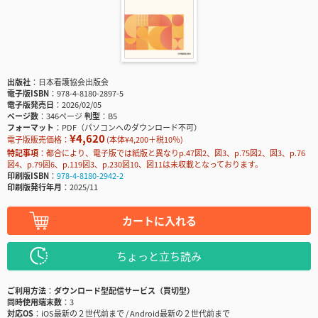
出版社
日本看護協会出版会
電子版ISBN
978-4-8180-2897-5
電子版発売日
2026/02/05
ページ数
346ページ
判型
B5
フォーマット
PDF（パソコンへのダウンロード不可）
¥4,620
電子版販売価格：
(本体¥4,200＋税10％)
特記事項
都合により、電子版では紙版と異なりp.47図2、図3、p.75図2、図3、p.76
図4、p.79図6、p.119図3、p.230図10、図11は未収載となっております。
印刷版ISBN
978-4-8180-2942-2
印刷版発行年月
2025/11
カートに入れる
ちょっと立ち読み
ご利用方法
ダウンロード型配信サービス（買切型）
同時使用端末数
3
対応OS
iOS最新の２世代前まで / Android最新の２世代前まで