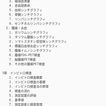
３．循環血液量
４．赤血球寿命
５．血栓シンチグラフィ
６．骨髄シンチグラフィ
７．リンパシンチグラフィ
８．センチネルリンパシンチグラフィ
Ｉ．腫瘍・炎症
１．ガリウムシンチグラフィ
２．タリウム腫瘍シンチグラフィ
３．ソマトスタチン受容体シンチグラフィ
４．標識白血球炎症シンチグラフィ
５．腫瘍イムノシンチグラフィ
６．腫瘍FDG‒PET検査
７．脳腫瘍PET検査
８．その他の腫瘍PET検査
5章 インビトロ検査
１．インビトロ検査概要
２．インビトロ検査の基礎
３．インビトロ検査法の原理
４．検査の流れ
５．測定試薬の評価
６．基準値
７．測定誤差と精度管理