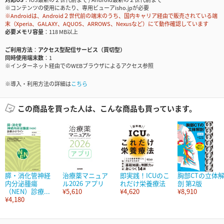
※コンテンツの使用にあたり、専用ビューアisho.jpが必要
※Androidは、Android２世代前の端末のうち、国内キャリア経由で販売されている端
末（Xperia、GALAXY、AQUOS、ARROWS、Nexusなど）にて動作確認しています
必要メモリ容量
118 MB以上
ご利用方法
アクセス型配信サービス（買切型）
同時使用端末数
1
※インターネット経由でのWEBブラウザによるアクセス参照
※導入・利用方法の詳細は
こちら
この商品を買った人は、こんな商品も買っています。
膵・消化管神経
治療薬マニュア
即実践！ICUのこ
胸部CTの立体
内分泌腫瘍
ル2026 アプリ
れだけ栄養療法
剖 第2版
（NEN）診療...
¥5,610
¥4,620
¥8,910
¥4,180