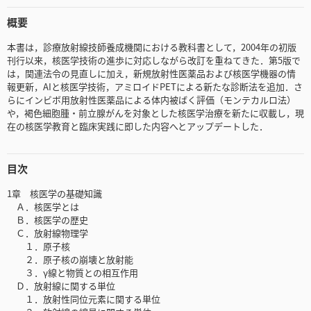
概要
本書は，診療放射線技師養成機関における教科書として，2004年の初版
刊行以来，核医学技術の進歩に対応しながら改訂を重ねてきた．第5版で
は，関連法令の見直しに加え，新規放射性医薬品および核医学機器の情
報更新，AIと核医学技術，アミロイドPETによる新たな診断法を追加．さ
らにインビボ用放射性医薬品による体内被ばく評価（モンテカルロ法）
や，褐色細胞腫・前立腺がんを対象とした核医学治療を新たに収載し，現
在の核医学教育と臨床実践に即した内容へとアップデートした．
目次
1章 核医学の基礎知識
Ａ．核医学とは
Ｂ．核医学の歴史
Ｃ．放射線物理学
１．原子核
２．原子核の崩壊と放射能
３．γ線と物質との相互作用
Ｄ．放射線に関する単位
１．放射性同位元素に関する単位