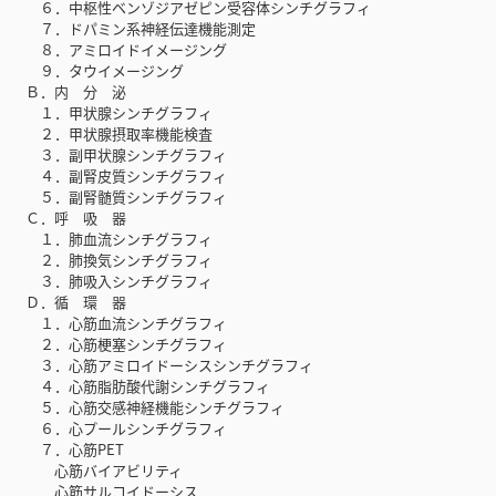
６．中枢性ベンゾジアゼピン受容体シンチグラフィ
７．ドパミン系神経伝達機能測定
８．アミロイドイメージング
９．タウイメージング
Ｂ．内 分 泌
１．甲状腺シンチグラフィ
２．甲状腺摂取率機能検査
３．副甲状腺シンチグラフィ
４．副腎皮質シンチグラフィ
５．副腎髄質シンチグラフィ
Ｃ．呼 吸 器
１．肺血流シンチグラフィ
２．肺換気シンチグラフィ
３．肺吸入シンチグラフィ
Ｄ．循 環 器
１．心筋血流シンチグラフィ
２．心筋梗塞シンチグラフィ
３．心筋アミロイドーシスシンチグラフィ
４．心筋脂肪酸代謝シンチグラフィ
５．心筋交感神経機能シンチグラフィ
６．心プールシンチグラフィ
７．心筋PET
心筋バイアビリティ
心筋サルコイドーシス