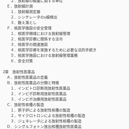
２．放射線の線量に関する単位
Ｅ．放射線計測
１．放射線測定器
２．シンチレータのγ線検出
３．数え落とし
Ｆ．核医学施設の安全管理
１．核医学領域における放射線管理
２．核医学診療に関係する法令
３．核医学の関連施設
４．核医学診療を実施するために必要な法的手続き
５．核医学施設における放射線管理業務
６．安全対策
2章 放射性医薬品
Ａ．放射性医薬品の定義
Ｂ．放射性医薬品の分類と特徴
１．インビトロ診断用放射性医薬品
２．インビボ診断用放射性医薬品
３．インビボ治療用放射性医薬品
Ｃ．放射性核種の製造
１．原子炉による放射性核種の製造
２．サイクロトロンによる放射性核種の製造
３．ジェネレータによる放射性核種の製造
Ｄ．シングルフォトン放出核種放射性医薬品