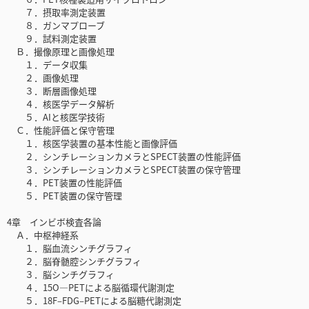
７．摂取率測定装置
８．ガンマプローブ
９．試料測定装置
Ｂ．撮像原理と画像処理
１．データ収集
２．画像処理
３．断層画像処理
４．核医学データ解析
５．AIと核医学技術
Ｃ．性能評価と保守管理
１．核医学装置の基本性能と画像評価
２．シンチレーションカメラとSPECT装置の性能評価
３．シンチレーションカメラとSPECT装置の保守管理
４．PET装置の性能評価
５．PET装置の保守管理
4章 インビボ検査各論
Ａ．中枢神経系
１．脳血流シンチグラフィ
２．脳脊髄腔シンチグラフィ
３．脳シンチグラフィ
４．15O—PETによる脳循環代謝測定
５．18F‒FDG‒PETによる脳糖代謝測定