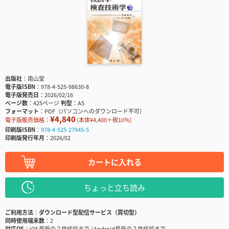
出版社
南山堂
電子版ISBN
978-4-525-98630-8
電子版発売日
2026/02/16
ページ数
425ページ
判型
A5
フォーマット
PDF（パソコンへのダウンロード不可）
¥4,840
電子版販売価格：
(本体¥4,400＋税10％)
印刷版ISBN
978-4-525-27945-5
印刷版発行年月
2026/02
カートに入れる
ちょっと立ち読み
ご利用方法
ダウンロード型配信サービス（買切型）
同時使用端末数
2
対応OS
iOS最新の２世代前まで / Android最新の２世代前まで