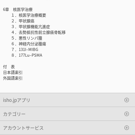
6章 核医学治療
１．核医学治療概要
２．甲状腺癌
３．甲状腺機能亢進症
４．去勢抵抗性前立腺癌骨転移
５．悪性リンパ腫
６．神経内分泌腫瘍
７．131I‒MIBG
８．177Lu‒PSMA
付 表
日本語索引
外国語索引
isho.jpアプリ
カテゴリー
アカウントサービス