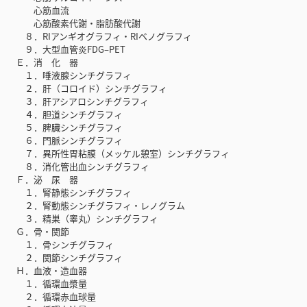
心筋血流
心筋酸素代謝・脂肪酸代謝
８．RIアンギオグラフィ・RIベノグラフィ
９．大型血管炎FDG–PET
Ｅ．消 化 器
１．唾液腺シンチグラフィ
２．肝（コロイド）シンチグラフィ
３．肝アシアロシンチグラフィ
４．胆道シンチグラフィ
５．脾臓シンチグラフィ
６．門脈シンチグラフィ
７．異所性胃粘膜（メッケル憩室）シンチグラフィ
８．消化管出血シンチグラフィ
Ｆ．泌 尿 器
１．腎静態シンチグラフィ
２．腎動態シンチグラフィ・レノグラム
３．精巣（睾丸）シンチグラフィ
Ｇ．骨・関節
１．骨シンチグラフィ
２．関節シンチグラフィ
Ｈ．血液・造血器
１．循環血漿量
２．循環赤血球量