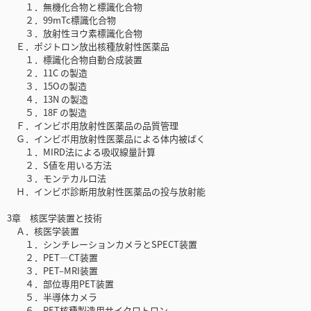
１．無機化合物と標識化合物
２．99mTc標識化合物
３．放射性ヨウ素標識化合物
Ｅ．ポジトロン放出核種放射性医薬品
１．標識化合物自動合成装置
２．11C の製造
３．15Oの製造
４．13N の製造
５．18F の製造
Ｆ．インビボ用放射性医薬品の品質管理
Ｇ．インビボ用放射性医薬品による体内被ばく
１．MIRD法による吸収線量計算
２．S値を用いる方法
３．モンテカルロ法
Ｈ．インビボ診断用放射性医薬品の投与放射能
3章 核医学装置と技術
Ａ．核医学装置
１．シンチレーションカメラとSPECT装置
２．PET—CT装置
３．PET‒MRI装置
４．部位専用PET装置
５．半導体カメラ
６．PET核種製造用サイクロトロン