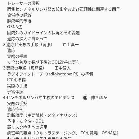
トレーサーの選択
両側センチネルリンパ節の検出率および正確性に関連する因子
合併症の軽減
腫瘍学的予後
OSNA法
国内外のガイドラインの状況とその変遷
適応の拡大に当たって
2 適応と実際の手順（開腹） 戸上真一
適応
実際の手順
安全な普及で長期予後とQOL改善に寄与
3 実際の手順（腹腔鏡） 田中智人
ラジオアイソトープ（radioisotope; RI）の準備
ICGの準備
実際の手技
子宮体癌
4 センチネルリンパ節生検のエビデンス 進 伸幸ほか
実際の手技
適応症例
診断精度（主要試験・メタアナリシス）
予後・安全性・QOL
高リスク症例への適用
病理学的要点（ウルトラステージング，ITCの意義，OSNA法）
センチネルリンパ節生検普及の課題