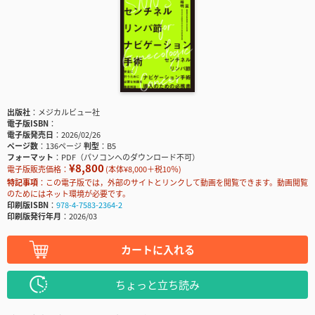
出版社
メジカルビュー社
電子版ISBN
電子版発売日
2026/02/26
ページ数
136ページ
判型
B5
フォーマット
PDF（パソコンへのダウンロード不可）
¥8,800
電子版販売価格：
(本体¥8,000＋税10％)
特記事項
この電子版では，外部のサイトとリンクして動画を閲覧できます。動画閲覧
のためにはネット環境が必要です。
印刷版ISBN
978-4-7583-2364-2
印刷版発行年月
2026/03
カートに入れる
ちょっと立ち読み