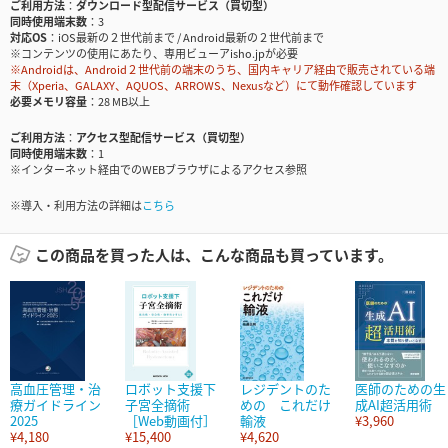
ご利用方法
ダウンロード型配信サービス（買切型）
同時使用端末数
3
対応OS
iOS最新の２世代前まで / Android最新の２世代前まで
※コンテンツの使用にあたり、専用ビューアisho.jpが必要
※Androidは、Android２世代前の端末のうち、国内キャリア経由で販売されている端
末（Xperia、GALAXY、AQUOS、ARROWS、Nexusなど）にて動作確認しています
必要メモリ容量
28 MB以上
ご利用方法
アクセス型配信サービス（買切型）
同時使用端末数
1
※インターネット経由でのWEBブラウザによるアクセス参照
※導入・利用方法の詳細は
こちら
この商品を買った人は、こんな商品も買っています。
高血圧管理・治
ロボット支援下
レジデントのた
医師のための生
療ガイドライン
子宮全摘術
めの これだけ
成AI超活用術
2025
［Web動画付］
輸液
¥3,960
¥4,180
¥15,400
¥4,620