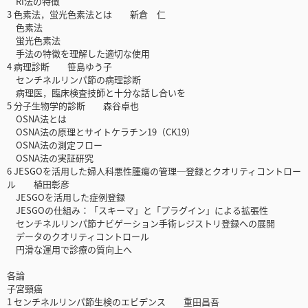
RI法の特徴
3 色素法，蛍光色素法とは 新倉 仁
色素法
蛍光色素法
手法の特徴を理解した適切な使用
4 病理診断 笹島ゆう子
センチネルリンパ節の病理診断
病理医，臨床検査技師と十分な話し合いを
5 分子生物学的診断 森谷卓也
OSNA法とは
OSNA法の原理とサイトケラチン19（CK19）
OSNA法の測定フロー
OSNA法の実証研究
6 JESGOを活用した婦人科悪性腫瘍の管理─登録とクオリティコントロー
ル 植田彰彦
JESGOを活用した症例登録
JESGOの仕組み：「スキーマ」と「プラグイン」による拡張性
センチネルリンパ節ナビゲーション手術レジストリ登録への展開
データのクオリティコントロール
円滑な運用で診療の質向上へ
各論
子宮頸癌
1 センチネルリンパ節生検のエビデンス 重田昌吾