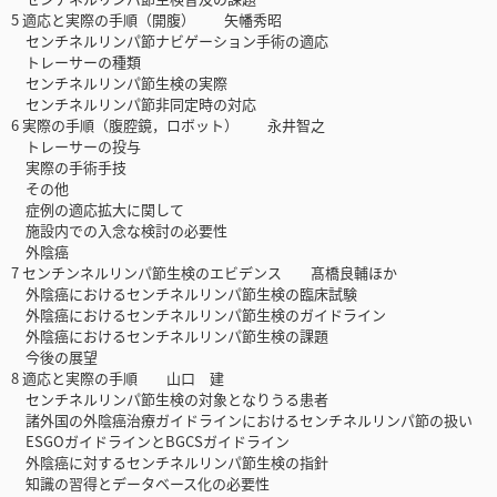
5 適応と実際の手順（開腹） 矢幡秀昭
センチネルリンパ節ナビゲーション手術の適応
トレーサーの種類
センチネルリンパ節生検の実際
センチネルリンパ節非同定時の対応
6 実際の手順（腹腔鏡，ロボット） 永井智之
トレーサーの投与
実際の手術手技
その他
症例の適応拡大に関して
施設内での入念な検討の必要性
外陰癌
7 センチンネルリンパ節生検のエビデンス 髙橋良輔ほか
外陰癌におけるセンチネルリンパ節生検の臨床試験
外陰癌におけるセンチネルリンパ節生検のガイドライン
外陰癌におけるセンチネルリンパ節生検の課題
今後の展望
8 適応と実際の手順 山口 建
センチネルリンパ節生検の対象となりうる患者
諸外国の外陰癌治療ガイドラインにおけるセンチネルリンパ節の扱い
ESGOガイドラインとBGCSガイドライン
外陰癌に対するセンチネルリンパ節生検の指針
知識の習得とデータベース化の必要性