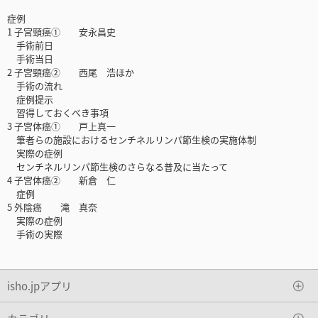
症例
1 子宮頸癌① 安永昌史
手術前日
手術当日
2 子宮頸癌② 西尾 浩ほか
手術の流れ
症例提示
習得しておくべき事項
3 子宮体癌① 戸上真一
筆者らの施設におけるセンチネルリンパ節生検の実施体制
実際の症例
センチネルリンパ節生検のさらなる普及に当たって
4 子宮体癌② 新倉 仁
症例
5 外陰癌 滝 真奈
実際の症例
手術の実際
isho.jpアプリ