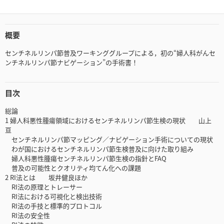
概要
センチネルリンパ節普及ワーキンググループによる，初の“婦人科がんセ
ンチネルリンパ節ナビゲーション”の手術書！
目次
総論
1 婦人科悪性腫瘍領域におけるセンチネルリンパ節生検の現状 山上
亘
センチネルリンパ節マッピング／ナビゲーション手術についての現状
わが国におけるセンチネルリンパ節生検普及に向けた取り組み
婦人科悪性腫瘍センチネルリンパ節生検の指針とFAQ
普及の可能性とクオリティ均てん化への課題
2 RI法とは 坂井健良ほか
RI法の原理とトレーサー
RI法における可視化と検出技術
RI法の手技と標準的プロトコル
RI法の安全性