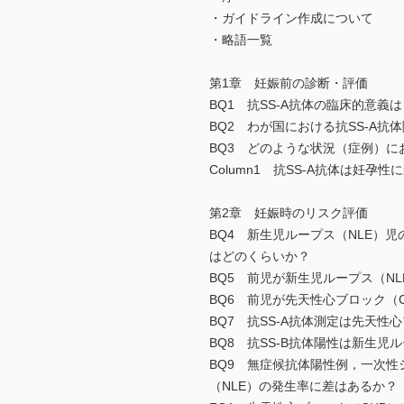
・ガイドライン作成について
・略語一覧
第1章 妊娠前の診断・評価
BQ1 抗SS-A抗体の臨床的意義は
BQ2 わが国における抗SS-A
BQ3 どのような状況（症例）に
Column1 抗SS-A抗体は妊孕
第2章 妊娠時のリスク評価
BQ4 新生児ループス（NLE）
はどのくらいか？
BQ5 前児が新生児ループス（N
BQ6 前児が先天性心ブロック（
BQ7 抗SS-A抗体測定は先天性
BQ8 抗SS-B抗体陽性は新生児
BQ9 無症候抗体陽性例，一次
（NLE）の発生率に差はあるか？