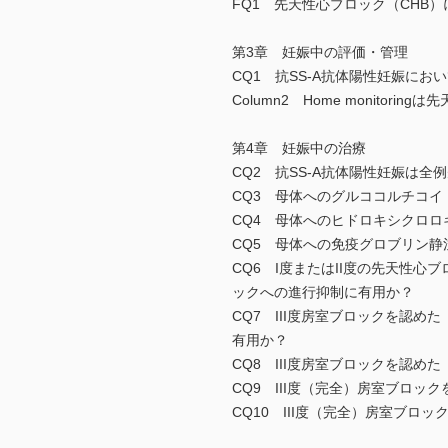
FQ1 先天性心ブロック（CHB
第3章 妊娠中の評価・管理
CQ1 抗SS-A抗体陽性妊娠に
Column2 Home monitor
第4章 妊娠中の治療
CQ2 抗SS-A抗体陽性妊娠は
CQ3 母体へのグルココルチコイ
CQ4 母体へのヒドロキシクロロ
CQ5 母体への免疫グロブリン静
CQ6 I度またはII度の先天性
ックへの進行抑制に有用か？
CQ7 III度房室ブロックを認
有用か？
CQ8 III度房室ブロックを認
CQ9 III度（完全）房室ブロ
CQ10 III度（完全）房室ブ