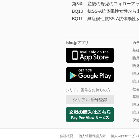
第5章 産後の母児のフォローア
BQ10 抗SS-A抗体陽性女性
BQ11 無症候性抗SS-A抗体
isho.jpアプリ
カ
基
臨
臨
臨
臨
社
シリアル番号をお持ちの方
基
シリアル番号登録
臨
臨
保
会社概要
個人情報保護方針
個人向けサービス