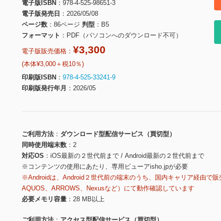
電子版ISBN
978-4-525-98651-3
電子版発売日
2026/05/08
ページ数
86ページ
判型
B5
フォーマット
PDF（パソコンへのダウンロード不可）
¥3,300
電子版販売価格：
(本体¥3,000＋税10％)
印刷版ISBN
978-4-525-33241-9
印刷版発行年月
2026/05
ご利用方法
ダウンロード型配信サービス（買切型）
同時使用端末数
2
対応OS
iOS最新の２世代前まで / Android最新の２世代前まで
※コンテンツの使用にあたり、専用ビューアisho.jpが必要
※Androidは、Android２世代前の端末のうち、国内キャリア経由で販
AQUOS、ARROWS、Nexusなど）にて動作確認しています
必要メモリ容量
28 MB以上
ご利用方法
アクセス型配信サービス（買切型）