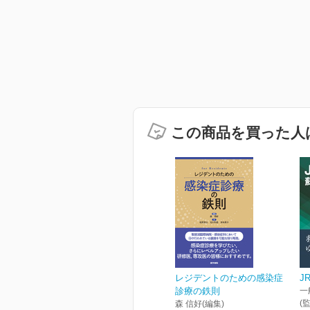
この商品を買った人
レジデントのための感染症
J
診療の鉄則
一
(
森 信好(編集)