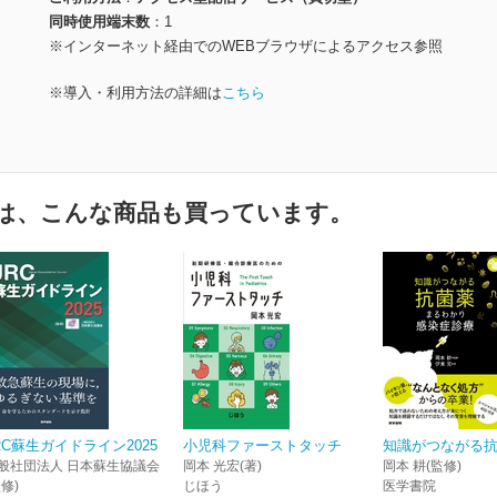
同時使用端末数
1
※インターネット経由でのWEBブラウザによるアクセス参照
※導入・利用方法の詳細は
こちら
は、こんな商品も買っています。
RC蘇生ガイドライン2025
小児科ファーストタッチ
知識がつながる
般社団法人 日本蘇生協議会
岡本 光宏(著)
岡本 耕(監修)
監修)
じほう
医学書院