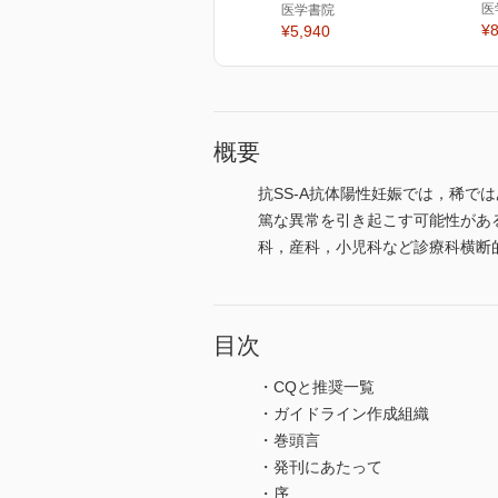
医
医学書院
¥8
¥5,940
概要
抗SS-A抗体陽性妊娠では，稀
篤な異常を引き起こす可能性があ
科，産科，小児科など診療科横断
目次
・CQと推奨一覧
・ガイドライン作成組織
・巻頭言
・発刊にあたって
・序