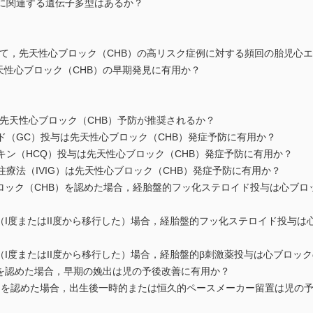
）に関連する遺伝子多型はあるか？
おいて，先天性心ブロック（CHB）の高リスク症例に対する頻回の胎児心
ingは先天性心ブロック（CHB）の早期発見に有用か？
全例先天性心ブロック（CHB）予防が推奨されるか？
ド（GC）投与は先天性心ブロック（CHB）発症予防に有用か？
キン（HCQ）投与は先天性心ブロック（CHB）発症予防に有用か？
注療法（IVIG）は先天性心ブロック（CHB）発症予防に有用か？
心ブロック（CHB）を認めた場合，経胎盤的フッ化ステロイド投与は心ブロ
めた（I度またはII度から移行した）場合，経胎盤的フッ化ステロイド投与
めた（I度またはII度から移行した）場合，経胎盤的β刺激薬投与は心ブロ
ックを認めた場合，早期の娩出は児の予後改善に有用か？
ロックを認めた場合，出生後一時的または恒久的ペースメーカー留置は児の