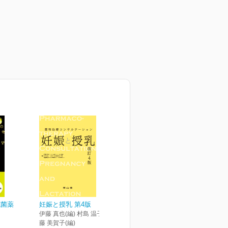
抗菌薬
妊娠と授乳 第4版
伊藤 真也(編) 村島 温子(編) 後
藤 美賀子(編)