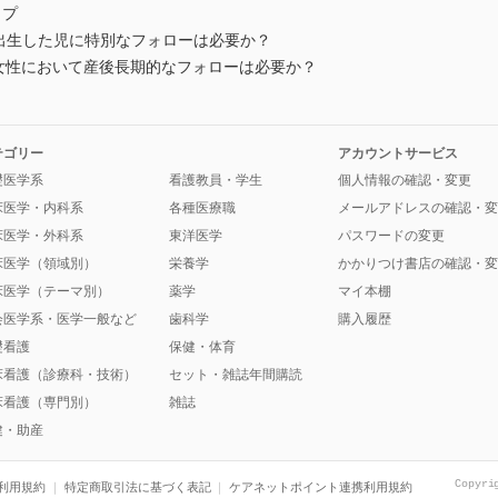
ップ
から出生した児に特別なフォローは必要か？
陽性女性において産後長期的なフォローは必要か？
テゴリー
アカウントサービス
礎医学系
看護教員・学生
個人情報の確認・変更
床医学・内科系
各種医療職
メールアドレスの確認・変
床医学・外科系
東洋医学
パスワードの変更
床医学（領域別）
栄養学
かかりつけ書店の確認・変
床医学（テーマ別）
薬学
マイ本棚
会医学系・医学一般など
歯科学
購入履歴
礎看護
保健・体育
床看護（診療科・技術）
セット・雑誌年間購読
床看護（専門別）
雑誌
健・助産
Copyri
利用規約
特定商取引法に基づく表記
ケアネットポイント連携利用規約