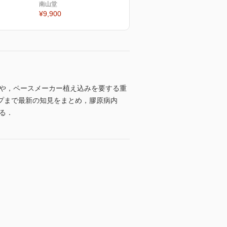
南山堂
¥9,900
とや，ペースメーカー植え込みを要する重
プまで最新の知見をまとめ，膠原病内
る．