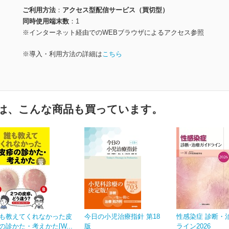
ご利用方法
アクセス型配信サービス（買切型）
同時使用端末数
1
※インターネット経由でのWEBブラウザによるアクセス参照
※導入・利用方法の詳細は
こちら
は、こんな商品も買っています。
も教えてくれなかった皮
今日の小児治療指針 第18
性感染症 診断・
の診かた・考えかた[W...
版
ライン2026