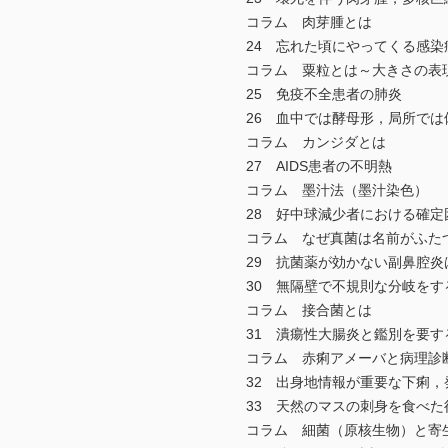
コラム 肉芽腫とは
24 忘れた頃にやってくる感染
コラム 粟粒とは～大きさの表
25 免疫不全患者の肺炎
26 血中では酵母形，局所では
コラム カンジダとは
27 AIDS患者の不明熱
コラム 墨汁法（墨汁染色）
28 好中球減少者における確定
コラム なぜ真菌は名前がふた
29 抗菌薬が効かない副鼻腔炎
30 無隔壁で不規則な分岐をす
コラム 接合菌とは
31 潰瘍性大腸炎と鑑別を要す
コラム 赤痢アメーバと病理診
32 出身地情報が重要な下痢，
33 天然のマスの刺身を食べた
コラム 細菌（原核生物）と寄