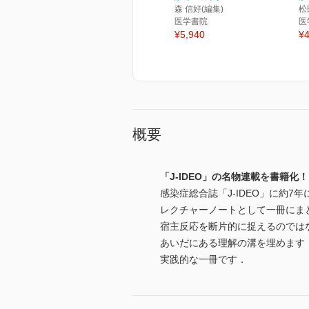
森 信好(編集)
松
医学書院
医
¥5,940
¥4
概要
「J-IDEO」の名物連載を書籍化！
感染症総合誌「J-IDEO」に約
レクチャーノートとして一冊にま
宿主反応を断片的に捉えるのでは
あいだにある理解の溝を埋めます
実践的な一冊です．