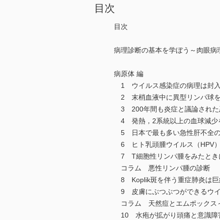
目次
目次
病理診断の基本を学ぼう～肉眼病
病原体 編
1 ウイルス感染症の病理は封入
2 末梢血液中に異型リンパ球を
3 200年間も炎症と議論され
4 発熱，2系統以上の血球減少
5 日本で最も多い急性肝不全の
6 ヒト乳頭腫ウイルス（HPV
7 T細胞性リンパ腫をみたときに
コラム 悪性リンパ腫の診断
8 Koplik斑を伴う重症肺炎は
9 皮膚にぶつぶつができるウイ
コラム 天然痘とエムポックス～
10 水疱が拡がり頭痛と意識障