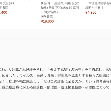
田 光弘(著)
伊藤 秀一(総編集) 崎山 弘(総
日本性感染症学会(
学書院
編集) 三牧 正和(総編集) 森岡
診断と治療社
,400
一朗(総編集)
¥4,950
医学書院
¥19,800
7年にわたり連載され好評を博した「教えて感染症の病理」を再構成し，
とめました．ウイルス，細菌，真菌，寄生虫を原因とする種々の疾患に
なく，病理を軸に統合し，「なぜこの診断に至るのか」という思考過程
．感染症診療に関わる臨床医・病理医・臨床検査技師・研修医にとって