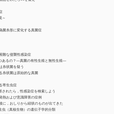
症
現～
偽菌糸形に変化する真菌症
困難な侵襲性感染症
つあるの？—真菌の有性生殖と無性生殖—
は糸状菌を疑う
る糸状菌は原始的な真菌
る寄生虫症
断されたら，性感染症を検索しよう
発熱および意識障害の症例
後に，おしりから紐状のものが出てきた
生虫（真核生物）の遺伝子学的分類