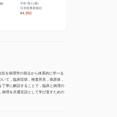
編)
中村 海人(著)
日本医事新報社
¥4,950
感染症を病理学の視点から体系的に学べる
ついて，臨床症状，検査所見，病原体，
を丁寧に解説することで，臨床と病理の
，病理を共通言語として学び直すための