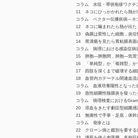
コラム 水痘・帯状疱疹ワクチン
11 ネコにひっかかれたら熱が
コラム ベクター伝播疾病～ネ
12 ネコに噛まれたら熱が出た
13 偽膜は変性した細胞，炎症
14 胃潰瘍を見たら胃粘膜表面
コラム 病理における感染症病
15 肺胞—肺胞間，肺胞—気管
16 「単純型」か「複雑型」か
17 四肢を深くまで破壊する細
18 血管内カテーテル関連血流感
コラム 血液培養陽性となった感染性心内
19 急性細菌性髄膜炎を疑った
コラム 病理検査におけるGra
20 溶血をきたす劇症型細菌感
21 無痛性で手掌・足底，体幹
コラム 発疹とは
22 クローン病と鑑別を要する
23 壊死を伴う肉芽腫，多核巨