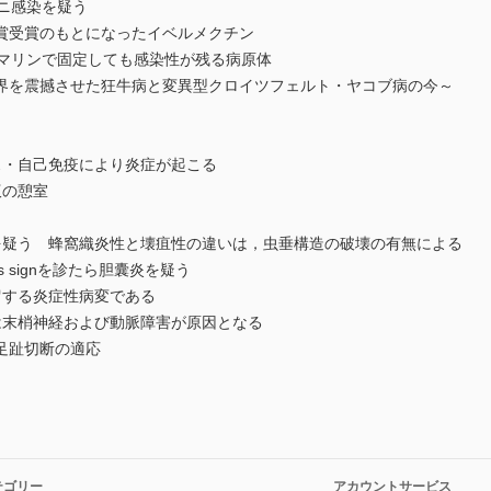
ニ感染を疑う
賞受賞のもとになったイベルメクチン
マリンで固定しても感染性が残る病原体
を震撼させた狂牛病と変異型クロイツフェルト・ヤコブ病の今～
・自己免疫により炎症が起こる
仮の憩室
疑う 蜂窩織炎性と壊疽性の違いは，虫垂構造の破壊の有無による
s signを診たら胆囊炎を疑う
する炎症性病変である
末梢神経および動脈障害が原因となる
足趾切断の適応
テゴリー
アカウントサービス