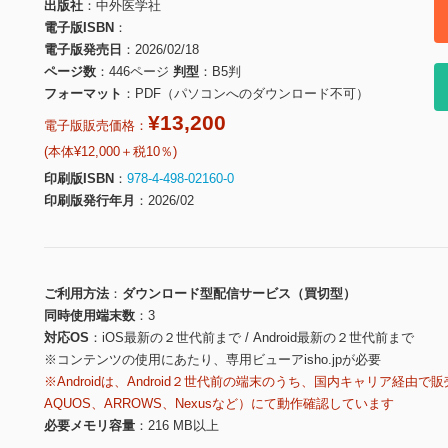
出版社
中外医学社
電子版ISBN
電子版発売日
2026/02/18
ページ数
446ページ
判型
B5判
フォーマット
PDF（パソコンへのダウンロード不可）
¥13,200
電子版販売価格：
(本体¥12,000＋税10％)
印刷版ISBN
978-4-498-02160-0
印刷版発行年月
2026/02
ご利用方法
ダウンロード型配信サービス（買切型）
同時使用端末数
3
対応OS
iOS最新の２世代前まで / Android最新の２世代前まで
※コンテンツの使用にあたり、専用ビューアisho.jpが必要
※Androidは、Android２世代前の端末のうち、国内キャリア経由で販
AQUOS、ARROWS、Nexusなど）にて動作確認しています
必要メモリ容量
216 MB以上