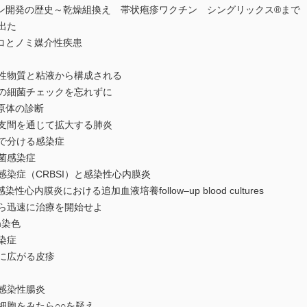
開発の歴史～乾燥組換え 帯状疱疹ワクチン シングリックス®まで
出た
コとノミ媒介性疾患
性物質と粘液から構成される
の細菌チェックを忘れずに
原体の診断
支間を通じて拡大する肺炎
で分ける感染症
菌感染症
染症（CRBSI）と感染性心内膜炎
膜炎における追加血液培養follow‒up blood cultures
ら迅速に治療を開始せよ
m染色
染症
に広がる皮疹
感染性腸炎
細胞をみたら○○を疑え