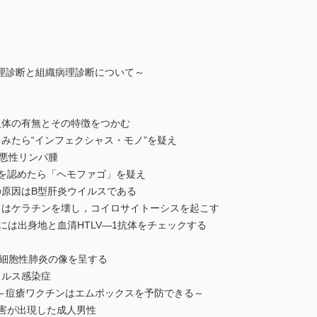
理診断と組織病理診断について～
体の有無とその特徴をつかむ
みたら“インフェクシャス・モノ”を疑え
た悪性リンパ腫
を認めたら「ヘモファゴ」を疑え
原因はB型肝炎ウイルスである
）はケラチンを壊し，コイロサイトーシスを起こす
は出身地と血清HTLV—1抗体をチェックする
巨細胞性肺炎の像を呈する
ルス感染症
痘瘡ワクチンはエムポックスを予防できる～
害が出現した成人男性