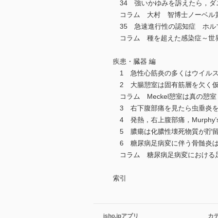
34 強いかゆみを訴えたら，ダ
コラム 大村 智博士ノーベル
35 急速進行性の認知症 ホル
コラム 種を超えた感染症～世界
疾患・臓器 編
1 急性心筋炎の多くはウイルス
2 大腸憩室は固有筋層を欠く
コラム Meckel憩室は真の憩室
3 右下腹部痛を見たら虫垂炎を
4 発熱，右上腹部痛，Murphy’
5 膿瘍は化膿性壊死物質が貯留
6 糖尿病足病変に伴う骨髄炎は
コラム 糖尿病足病変における
索引
isho.jpアプリ
カ