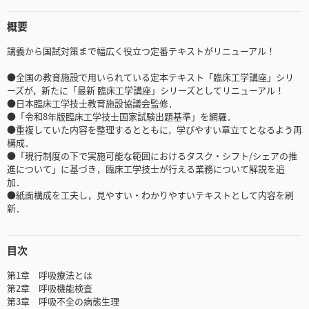
概要
講義から国試対策まで幅広く役立つ定番テキストがリニューアル！
●全国の教育施設で用いられている定本テキスト「臨床工学講座」シリ
ーズが，新たに「最新 臨床工学講座」シリーズとしてリニューアル！
●日本臨床工学技士教育施設協議会監修．
●「令和8年版臨床工学技士国家試験出題基準」を網羅．
●重複していた内容を整理するとともに，学びやすい章立てとなるよう再
構成．
●「現行制度の下で実施可能な範囲におけるタスク・シフト/シェアの推
進について」に基づき，臨床工学技士が行える業務について解説を追
加．
●紙面構成を工夫し，見やすい・わかりやすいテキストとして内容を刷
新．
目次
第1章 呼吸療法とは
第2章 呼吸機能検査
第3章 呼吸不全の病態生理