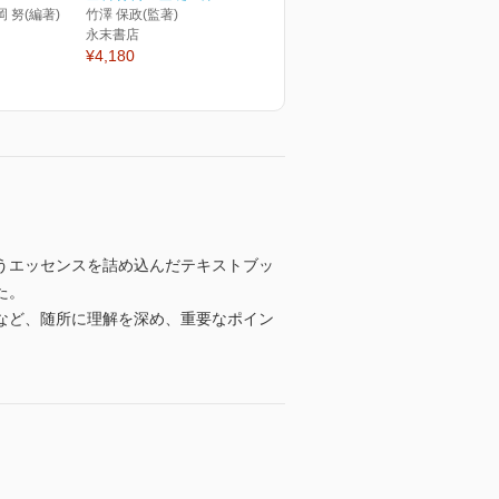
岡 努(編著)
竹澤 保政(監著)
永末書店
¥4,180
うエッセンスを詰め込んだテキストブッ
た。
など、随所に理解を深め、重要なポイン