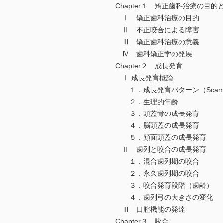
Chapter１ 矯正歯科治療の目的
Ⅰ 矯正歯科治療の目的
Ⅱ 不正咬合による障害
Ⅲ 矯正歯科治療の意義
Ⅳ 歯科矯正学の発展
Chapter２ 成長発育
Ⅰ 成長発育概論
１．成長発育パターン（Scam
２．生理的年齢
３．頭蓋骨の成長発育
４．脳頭蓋の成長発育
５．顔面頭蓋の成長発育
Ⅱ 歯列と咬合の成長発育
１．混合歯列期の咬合
２．永久歯列期の咬合
３．咬合発育段階（歯齢）
４．歯列弓の大きさの変化
Ⅲ 口腔機能の発達
Chapter３ 咬合