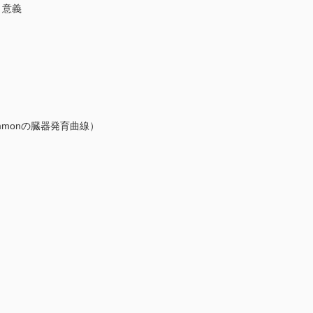
と意義
monの臓器発育曲線）