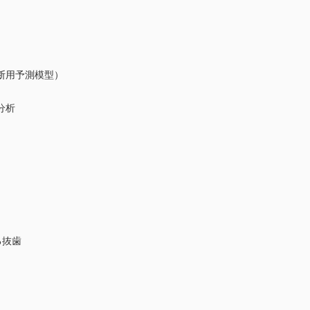
用予測模型）
分析
る抜歯