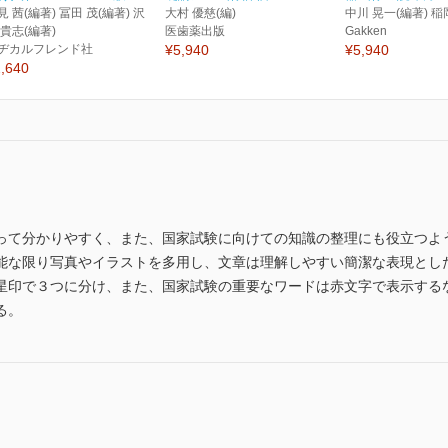
見 茜(編著) 冨田 茂(編著) 沢
大村 優慈(編)
中川 晃一(編著) 稲
 貴志(編著)
医歯薬出版
Gakken
ヂカルフレンド社
¥5,940
¥5,940
,640
って分かりやすく、また、国家試験に向けての知識の整理にも役立つよ
能な限り写真やイラストを多用し、文章は理解しやすい簡潔な表現とし
星印で３つに分け、また、国家試験の重要なワードは赤文字で表示する
る。