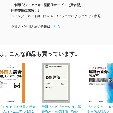
ご利用方法
アクセス型配信サービス（買切型）
同時使用端末数
1
※インターネット経由でのWEBブラウザによるアクセス参照
※導入・利用方法の詳細は
こちら
は、こんな商品も買っています。
ぐに使える！外国人患者
最新リハビリテーション基
リハスタッフの
け入れマニュアル 1版1...
礎講座 画像評価 Web...
器画像の読み方