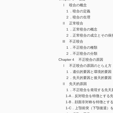
Ⅰ 咬合の概念
１．咬合の定義
２．咬合の生理
Ⅱ 正常咬合
１．正常咬合の概念
２．正常咬合の成立とその保
Ⅲ 不正咬合
１．不正咬合の種類
２．不正咬合の分類
Chapter４ 不正咬合の原因
Ⅰ 不正咬合の原因のとらえ方
１．遺伝的要因と環境的要因
２．先天的要因と後天的要因
Ⅱ 先天的原因
１．不正咬合を発現する先天
1-A．反対咬合を特徴とする先
1-B．顔面非対称を特徴とする
1-C．上顎前突（下顎後退）を