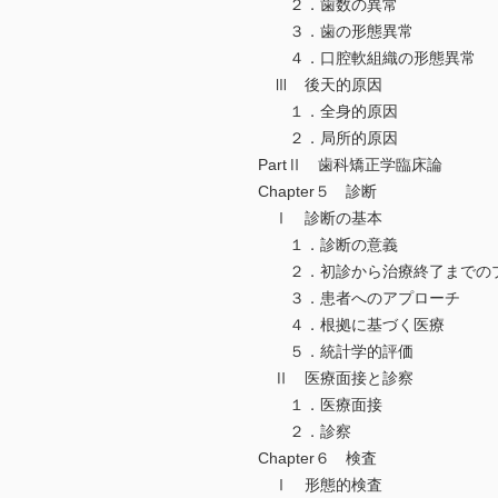
２．歯数の異常
３．歯の形態異常
４．口腔軟組織の形態異常
Ⅲ 後天的原因
１．全身的原因
２．局所的原因
PartⅡ 歯科矯正学臨床論
Chapter５ 診断
Ⅰ 診断の基本
１．診断の意義
２．初診から治療終了までの
３．患者へのアプローチ
４．根拠に基づく医療
５．統計学的評価
Ⅱ 医療面接と診察
１．医療面接
２．診察
Chapter６ 検査
Ⅰ 形態的検査