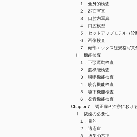
１．全身的検査
２．顔面写真
３．口腔内写真
４．口腔模型
５．セットアップモデル（診断
６．画像検査
７．頭部エックス線規格写真
Ⅱ 機能検査
１．下顎運動検査
２．筋機能検査
３．咀嚼機能検査
４．咬合機能検査
５．嚥下機能検査
６．発音機能検査
Chapter７ 矯正歯科治療におけ
Ⅰ 抜歯の必要性
１．目的
２．適応症
３．抜歯の基準