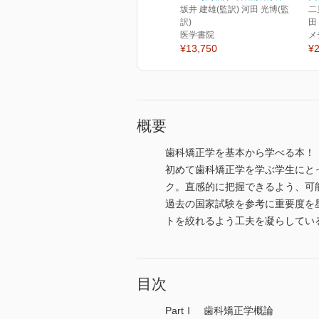
坂井 建雄(監訳) 河田 光博(監
二
訳)
田
医学書院
メ
¥13,750
¥2
概要
歯科矯正学を基本から学べる本！
初めて歯科矯正学を学ぶ学生にと
ク。直感的に把握できるよう、可
過去の国家試験を参考に重要度を
トを絞れるよう工夫を凝らしてい
目次
PartⅠ 歯科矯正学概論