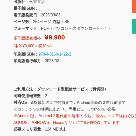
出版社
永末書店
電子版ISBN
電子版発売日
2026/03/03
ページ数
264ページ
判型
B5
フォーマット
PDF（パソコンへのダウンロード不可）
¥9,900
電子版販売価格：
(本体¥9,000＋税10％)
印刷版ISBN
978-4-8160-1422-2
印刷版発行年月
2023/02
ご利用方法
ダウンロード型配信サービス（買切型）
同時使用端末数
2
対応OS
iOS最新の２世代前まで / Android最新の２世代前まで
※コンテンツの使用にあたり、専用ビューアisho.jpが必要
※Androidは、Android２世代前の端末のうち、国内キャリア経由で販
AQUOS、ARROWS、Nexusなど）にて動作確認しています
必要メモリ容量
124 MB以上