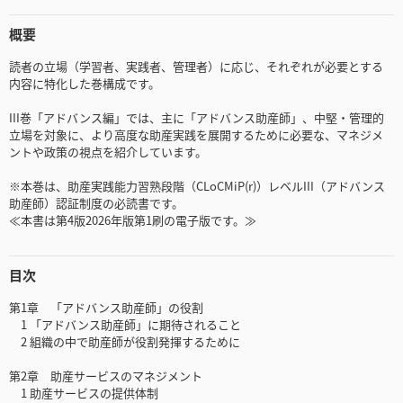
概要
読者の立場（学習者、実践者、管理者）に応じ、それぞれが必要とする
内容に特化した巻構成です。
III巻「アドバンス編」では、主に「アドバンス助産師」、中堅・管理的
立場を対象に、より高度な助産実践を展開するために必要な、マネジメ
ントや政策の視点を紹介しています。
※本巻は、助産実践能力習熟段階（CLoCMiP(r)）レベルIII（アドバンス
助産師）認証制度の必読書です。
≪本書は第4版2026年版第1刷の電子版です。≫
目次
第1章 「アドバンス助産師」の役割
1 「アドバンス助産師」に期待されること
2 組織の中で助産師が役割発揮するために
第2章 助産サービスのマネジメント
1 助産サービスの提供体制