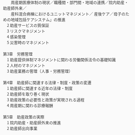
周産期医療体制の現状／職種間・部門間・地域の連携／院内助産・
助産師外来／
産科混合病棟におけるユニットマネジメント／ 産後ケア／母子のた
めの地域包括ケアシステム」の推進
2 助産サービスの質保証
3 リスクマネジメント
4 感染管理
5 災害時のマネジメント
第3章 労務管理
1 助産提供体制マネジメントに関わる労働関係法令の基礎知識
2 人材のマネジメント
3 助産業務の管理（人事・労務管理）
第4章 助産師に関連する法律・制度・政策の変遷
1 助産師に関連する近年の法律・制度
2 助産師を取り巻く現状
3 助産政策の必要性と政策が実現される過程
4 周産期に関わる診療報酬
第5章 助産政策の実際
1 院内助産・助産師外来の推進
2 助産師出向事業