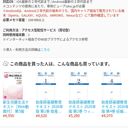
対応OS
iOS最新の２世代前まで / Android最新の２世代前まで
※コンテンツの使用にあたり、専用ビューアisho.jpが必要
※Androidは、Android２世代前の端末のうち、国内キャリア経由で販売されている端
末（Xperia、GALAXY、AQUOS、ARROWS、Nexusなど）にて動作確認しています
必要メモリ容量
108 MB以上
ご利用方法
アクセス型配信サービス（買切型）
同時使用端末数
1
※インターネット経由でのWEBブラウザによるアクセス参照
※導入・利用方法の詳細は
こちら
この商品を買った人は、こんな商品も買っています。
新生児蘇生法テ
助産師基礎教育
助産師基礎教育
助産師基礎教育
キスト［Web動
テキスト 2026年
テキスト 2026年
テキスト 2026
画付］ 第5版
版 第1巻 助産...
版 第2巻 ウィ...
版 第4巻 妊娠...
¥4,950
¥4,620
¥5,280
¥4,070