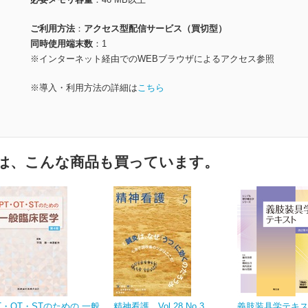
ご利用方法
アクセス型配信サービス（買切型）
同時使用端末数
1
※インターネット経由でのWEBブラウザによるアクセス参照
※導入・利用方法の詳細は
こちら
は、こんな商品も買っています。
T・OT・STのための 一般
精神看護 Vol.28 No.3
義肢装具学テキスト