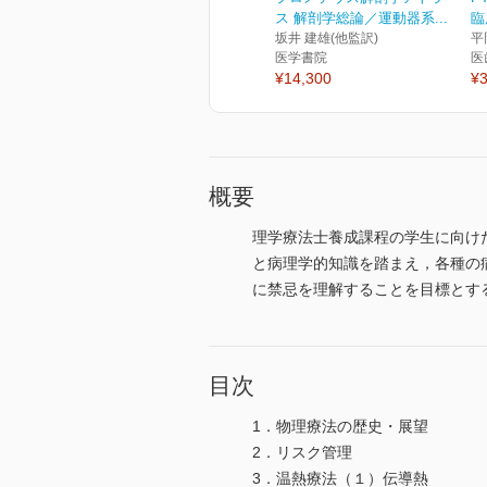
ス 解剖学総論／運動器系...
臨
坂井 建雄(他監訳)
平
医学書院
医
¥14,300
¥3
概要
理学療法士養成課程の学生に向け
と病理学的知識を踏まえ，各種の
に禁忌を理解することを目標とす
目次
1．物理療法の歴史・展望
2．リスク管理
3．温熱療法（１）伝導熱