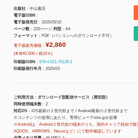
出版社
中山書店
電子版ISBN
電子版発売日
2025/03/10
ページ数
220ページ
判型
A4
フォーマット
PDF（パソコンへのダウンロード不可）
¥2,860
電子版販売価格：
(本体¥2,600＋税10％)
印刷版ISBN
978-4-521-75128-3
印刷版発行年月
2025/03
ご利用方法
ダウンロード型配信サービス（買切型）
同時使用端末数
2
対応OS
iOS最新の２世代前まで / Android最新の２世代前まで
※コンテンツの使用にあたり、専用ビューアisho.jpが必要
※Androidは、Android２世代前の端末のうち、国内キャリア経由で販
AQUOS、ARROWS、Nexusなど）にて動作確認しています
必要メモリ容量
46 MB以上