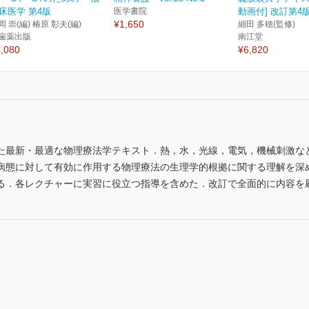
床医学 第4版
医学書院
動画付] 改訂第4
¥1,650
岡 崇(編) 椿原 彰夫(編)
細田 多穂(監修)
歯薬出版
南江堂
,080
¥6,820
た最新・最適な物理療法学テキスト．熱，水，光線，電気，機械刺激な
病態に対して有効に作用する物理療法の生理学的根拠に関する理解を深
る．各レクチャーに実習に役立つ指導を含めた．改訂で全面的に内容を