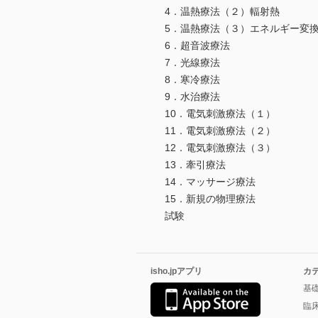
4．温熱療法（２）輻射熱
5．温熱療法（３）エネルギー変
6．超音波療法
7．光線療法
8．寒冷療法
9．水治療法
10．電気刺激療法（１）
11．電気刺激療法（２）
12．電気刺激療法（３）
13．牽引療法
14．マッサージ療法
15．新規の物理療法
試験
isho.jpアプリ
カ
基
臨