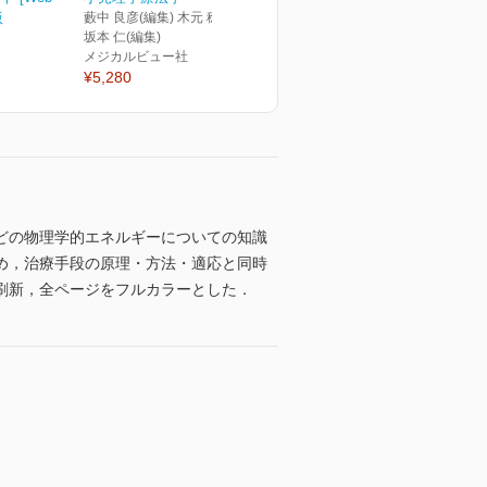
版
藪中 良彦(編集) 木元 稔(編集)
坂本 仁(編集)
メジカルビュー社
¥5,280
どの物理学的エネルギーについての知識
め，治療手段の原理・方法・適応と同時
刷新，全ページをフルカラーとした．