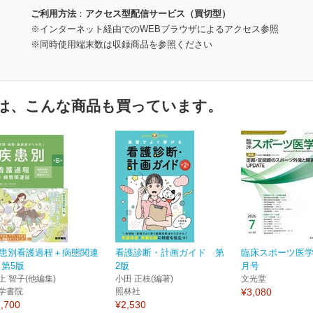
ご利用方法
アクセス型配信サービス（買切型）
※インターネット経由でのWEBブラウザによるアクセス参照
※同時使用端末数は収録商品を参照ください
は、こんな商品も買っています。
患別看護過程＋病態関連
看護診断・計画ガイド 第
臨床スポーツ医学 
 第5版
2版
月号
上 智子(他編集)
小田 正枝(編著)
文光堂
学書院
照林社
¥3,080
,700
¥2,530