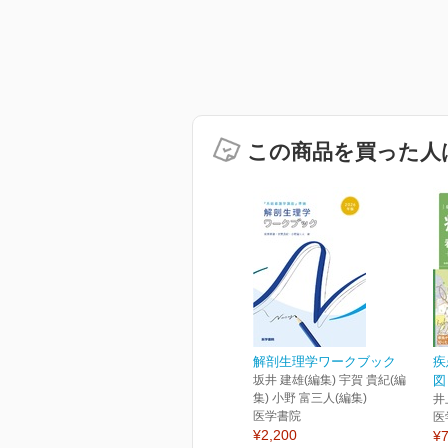
この商品を買った人
解剖生理学ワークブック
疾
坂井 建雄(編集) 宇賀 貴紀(編
図
集) 小野 富三人(編集)
井
医学書院
医
¥2,200
¥7