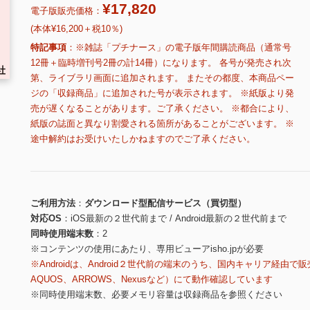
¥17,820
電子版販売価格：
(本体¥16,200＋税10％)
特記事項
※雑誌「プチナース」の電子版年間購読商品（通常号
12冊＋臨時増刊号2冊の計14冊）になります。 各号が発売され次
第、ライブラリ画面に追加されます。 またその都度、本商品ペー
ジの「収録商品」に追加された号が表示されます。 ※紙版より発
売が遅くなることがあります。ご了承ください。 ※都合により、
紙版の誌面と異なり割愛される箇所があることがございます。 ※
途中解約はお受けいたしかねますのでご了承ください。
ご利用方法
ダウンロード型配信サービス（買切型）
対応OS
iOS最新の２世代前まで / Android最新の２世代前まで
同時使用端末数
2
※コンテンツの使用にあたり、専用ビューアisho.jpが必要
※Androidは、Android２世代前の端末のうち、国内キャリア経由で販
AQUOS、ARROWS、Nexusなど）にて動作確認しています
※同時使用端末数、必要メモリ容量は収録商品を参照ください