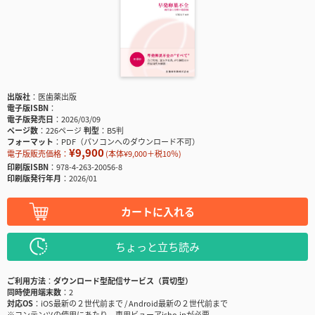
出版社
医歯薬出版
電子版ISBN
電子版発売日
2026/03/09
ページ数
226ページ
判型
B5判
フォーマット
PDF（パソコンへのダウンロード不可）
¥9,900
電子版販売価格：
(本体¥9,000＋税10％)
印刷版ISBN
978-4-263-20056-8
印刷版発行年月
2026/01
カートに入れる
ちょっと立ち読み
ご利用方法
ダウンロード型配信サービス（買切型）
同時使用端末数
2
対応OS
iOS最新の２世代前まで / Android最新の２世代前まで
※コンテンツの使用にあたり、専用ビューアisho.jpが必要