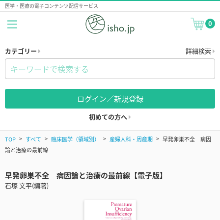
医学・医療の電子コンテンツ配信サービス
0
カテゴリー
詳細検索
ログイン／新規登録
初めての方へ
TOP
すべて
臨床医学（領域別）
産婦人科・周産期
早発卵巣不全 病因
論と治療の最前線
早発卵巣不全 病因論と治療の最前線【電子版】
石塚 文平(編著)