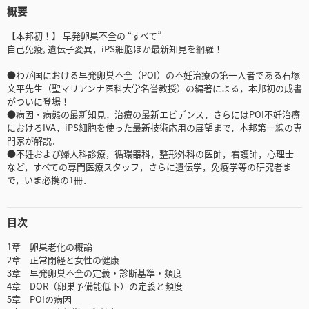
概要
【本邦初！】 早発卵巣不全の “すべて”
自己免疫, 遺伝子変異，iPS細胞ほか最新知見を網羅！
●わが国における早発卵巣不全（POI）の不妊治療の第一人者である石塚
文平先生（聖マリアンナ医科大学名誉教授）の編著による，本邦初の成書
がついに登場！
●病因・病態の最新知見，治療の最新エビデンス，さらにはPOI不妊治療
におけるIVA，iPS細胞を使った最新技術応用の展望まで，本邦第一線の専
門家が解説．
●不妊および婦人科診療，循環器科，整形外科の医師，看護師，心理士
など，すべての専門医療スタッフ，さらに遺伝学，免疫学等の研究者ま
で，いま必携の1冊．
目次
1章 卵巣老化の概論
2章 正常閉経と女性の健康
3章 早発卵巣不全の定義・診断基準・頻度
4章 DOR（卵巣予備能低下）の定義と頻度
5章 POIの病因