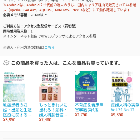
※Androidは、Android２世代前の端末のうち、国内キャリア経由で販売されている端
末（Xperia、GALAXY、AQUOS、ARROWS、Nexusなど）にて動作確認しています
必要メモリ容量
28 MB以上
ご利用方法
アクセス型配信サービス（買切型）
同時使用端末数
1
※インターネット経由でのWEBブラウザによるアクセス参照
※導入・利用方法の詳細は
こちら
この商品を買った人は、こんな商品も買っています。
乳癌患者の妊
もっときれいに
不育症＆着床障
産婦人科の実際
娠・出産と生殖
撮れる！産科・
害学級 第4版
Vol.74 No.12
医療に関する...
婦人科超音波...
¥2,750
¥9,350
¥3,850
¥7,480