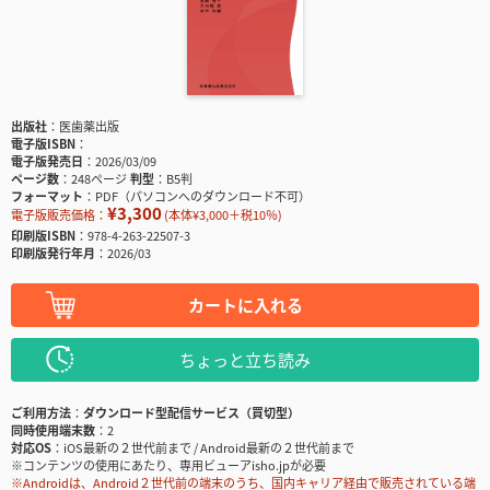
出版社
医歯薬出版
電子版ISBN
電子版発売日
2026/03/09
ページ数
248ページ
判型
B5判
フォーマット
PDF（パソコンへのダウンロード不可）
¥3,300
電子版販売価格：
(本体¥3,000＋税10％)
印刷版ISBN
978-4-263-22507-3
印刷版発行年月
2026/03
カートに入れる
ちょっと立ち読み
ご利用方法
ダウンロード型配信サービス（買切型）
同時使用端末数
2
対応OS
iOS最新の２世代前まで / Android最新の２世代前まで
※コンテンツの使用にあたり、専用ビューアisho.jpが必要
※Androidは、Android２世代前の端末のうち、国内キャリア経由で販売されている端