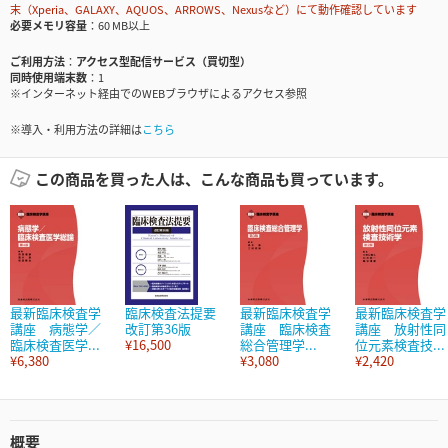
末（Xperia、GALAXY、AQUOS、ARROWS、Nexusなど）にて動作確認しています
必要メモリ容量
60 MB以上
ご利用方法
アクセス型配信サービス（買切型）
同時使用端末数
1
※インターネット経由でのWEBブラウザによるアクセス参照
※導入・利用方法の詳細は
こちら
この商品を買った人は、こんな商品も買っています。
最新臨床検査学
臨床検査法提要
最新臨床検査学
最新臨床検査学
講座 病態学／
改訂第36版
講座 臨床検査
講座 放射性同
臨床検査医学...
¥16,500
総合管理学...
位元素検査技...
¥6,380
¥3,080
¥2,420
概要