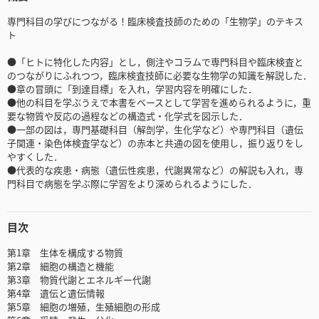
専門科目の学びにつながる！臨床検査技師のための「生物学」のテキス
ト
●「ヒトに特化した内容」とし，側注やコラムで専門科目や臨床検査と
のつながりにふれつつ，臨床検査技師に必要な生物学の知識を解説した．
●章の冒頭に「到達目標」を入れ，学習内容を明確にした．
●他の科目を学ぶうえで本書をベースとして学習を進められるように，重
要な物質や反応の過程などの構造式・化学式を図示した．
●一部の図は，専門基礎科目（解剖学，生化学など）や専門科目（遺伝
子関連・染色体検査学など）の赤本と共通の図を使用し，振り返りをし
やすくした．
●代表的な疾患・病態（遺伝性疾患，代謝異常など）の解説も入れ，専
門科目で病態を学ぶ際に学習をより深められるようにした．
目次
第1章 生体を構成する物質
第2章 細胞の構造と機能
第3章 物質代謝とエネルギー代謝
第4章 遺伝と遺伝情報
第5章 細胞の増殖，生殖細胞の形成