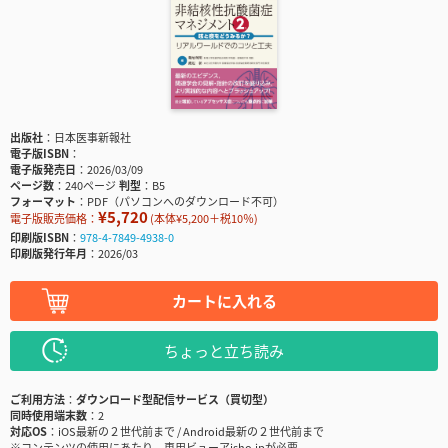
出版社
日本医事新報社
電子版ISBN
電子版発売日
2026/03/09
ページ数
240ページ
判型
B5
フォーマット
PDF（パソコンへのダウンロード不可）
¥5,720
電子版販売価格：
(本体¥5,200＋税10％)
印刷版ISBN
978-4-7849-4938-0
印刷版発行年月
2026/03
カートに入れる
ちょっと立ち読み
ご利用方法
ダウンロード型配信サービス（買切型）
同時使用端末数
2
対応OS
iOS最新の２世代前まで / Android最新の２世代前まで
※コンテンツの使用にあたり、専用ビューアisho.jpが必要