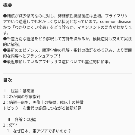
概要
●結核が減少傾向なのに対し，非結核性抗酸菌症は急増。プライマリケ
アでいつ遭遇してもおかしくない状況となっています。common disease
かつ「わかりにくい疾患」をどう診るか，マネジメントの要点がわかりま
す。
●千差万別な経過をどう解釈して方針を決めるか，模擬症例も交えて実践
的に解説。
●最新のエビデンス，関連学会の見解・指針の改訂を盛り込み，より実践
的な内容へとブラッシュアップ！
●最近増加しているアブセッサス症についても重点的に加筆。
目次
Ⅰ 総論：基礎編
1：わが国の診療指針
2：病態─病型，画像上の特徴，臨床上の特徴
トピック 次世代の診療につながる最新知見
Ⅱ 各論：CQ編
1：疫学
1．なぜ日本，東アジアで多いのか？