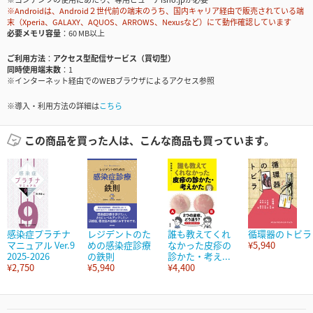
※Androidは、Android２世代前の端末のうち、国内キャリア経由で販売されている端
末（Xperia、GALAXY、AQUOS、ARROWS、Nexusなど）にて動作確認しています
必要メモリ容量
60 MB以上
ご利用方法
アクセス型配信サービス（買切型）
同時使用端末数
1
※インターネット経由でのWEBブラウザによるアクセス参照
※導入・利用方法の詳細は
こちら
この商品を買った人は、こんな商品も買っています。
感染症プラチナ
レジデントのた
誰も教えてくれ
循環器のトビラ
マニュアル Ver.9
めの感染症診療
なかった皮疹の
¥5,940
2025-2026
の鉄則
診かた・考え...
¥2,750
¥5,940
¥4,400