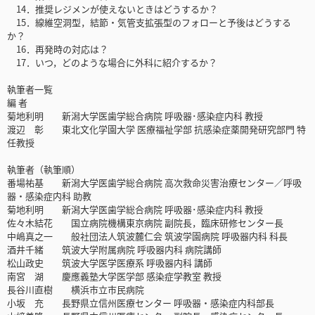
14．推奨レジメンが使えないときはどうするか？
15．線維空洞型，結節・気管支拡張型のフォローと予後はどうする
か？
16．再発時の対応は？
17．いつ，どのような場合に外科に紹介するか？
執筆者一覧
編 者
菊地利明 新潟大学医歯学総合病院 呼吸器･感染症内科 教授
渡辺 彰 東北文化学園大学 医療福祉学部 抗感染症薬開発研究部門 特
任教授
執筆者（執筆順）
番場祐基 新潟大学医歯学総合病院 高次救命災害治療センター／呼吸
器・感染症内科 助教
菊地利明 新潟大学医歯学総合病院 呼吸器･感染症内科 教授
佐々木結花 国立病院機構東京病院 副院長，臨床研修センター長
中嶋真之一 般社団法人筑波麓仁会 筑波学園病院 呼吸器内科 科長
酒井千緒 筑波大学附属病院 呼吸器内科 病院講師
松山政史 筑波大学医学医療系 呼吸器内科 講師
南宮 湖 慶應義塾大学医学部 感染症学教室 教授
長谷川直樹 横浜市立市民病院
小坂 充 長野県立信州医療センター 呼吸器・感染症内科部長