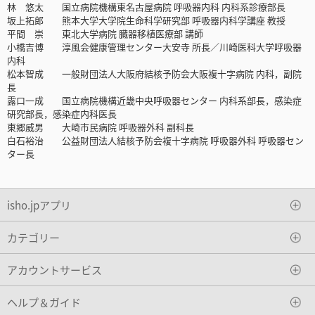
林 悠太 国立病院機構東名古屋病院 呼吸器内科 内科系診療部長
坂上拓郎 熊本大学大学院生命科学研究部 呼吸器内科学講座 教授
平間 崇 東北大学病院 臓器移植医療部 講師
小橋吉博 淳風会健康管理センター大安寺 所長／川崎医科大学呼吸器
内科
松本智成 一般財団法人大阪府結核予防会大阪複十字病院 内科，副院
長
露口一成 国立病院機構近畿中央呼吸器センター 内科系部長，感染症
研究部長，感染症内科医長
東郷威男 大崎市民病院 呼吸器外科 副科長
白石裕治 公益財団法人結核予防会複十字病院 呼吸器外科 呼吸器セン
ター長
isho.jpアプリ
カテゴリー
アカウントサービス
ヘルプ＆ガイド