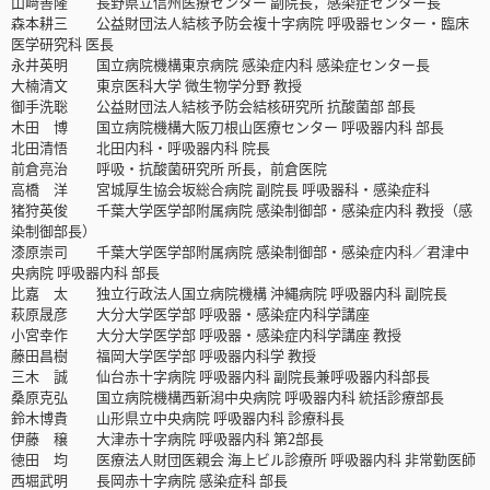
山﨑善隆 長野県立信州医療センター 副院長，感染症センター長
森本耕三 公益財団法人結核予防会複十字病院 呼吸器センター・臨床
医学研究科 医長
永井英明 国立病院機構東京病院 感染症内科 感染症センター長
大楠清文 東京医科大学 微生物学分野 教授
御手洗聡 公益財団法人結核予防会結核研究所 抗酸菌部 部長
木田 博 国立病院機構大阪刀根山医療センター 呼吸器内科 部長
北田清悟 北田内科・呼吸器内科 院長
前倉亮治 呼吸・抗酸菌研究所 所長，前倉医院
高橋 洋 宮城厚生協会坂総合病院 副院長 呼吸器科・感染症科
猪狩英俊 千葉大学医学部附属病院 感染制御部・感染症内科 教授（感
染制御部長）
漆原崇司 千葉大学医学部附属病院 感染制御部・感染症内科／君津中
央病院 呼吸器内科 部長
比嘉 太 独立行政法人国立病院機構 沖縄病院 呼吸器内科 副院長
萩原晟彦 大分大学医学部 呼吸器・感染症内科学講座
小宮幸作 大分大学医学部 呼吸器・感染症内科学講座 教授
藤田昌樹 福岡大学医学部 呼吸器内科学 教授
三木 誠 仙台赤十字病院 呼吸器内科 副院長兼呼吸器内科部長
桑原克弘 国立病院機構西新潟中央病院 呼吸器内科 統括診療部長
鈴木博貴 山形県立中央病院 呼吸器内科 診療科長
伊藤 穣 大津赤十字病院 呼吸器内科 第2部長
徳田 均 医療法人財団医親会 海上ビル診療所 呼吸器内科 非常勤医師
西堀武明 長岡赤十字病院 感染症科 部長