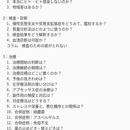
2．本当にヒト─ヒト感染しないのか？
3．地域差はあるか？
2：検査・診断
1．慢性気管支炎や気管支拡張症をどうみて，鑑別するか？
2．質量分析法はどのように使うのか？
3．検査結果をどう解釈するか？
4．血清診断は可能か？
コラム 検査のための痰がとれない
3：治療
1．治療開始の判断は？
2．治療継続の期間は？
3．治療目標はどこに置くのか？
4．予後の見きわめは？
5．化学療法剤の使い分けは？
6．アブセッサス症の治療は？
7．副作用の頻度と対応は？
8．対症療法はどうする？
9．ストレスや栄養と，悪化機序との関係は？
10．合併症例：緑膿菌
11．合併症例：アスペルギルス
12．合併症例：免疫不全
13．薬の止めどき・替えどきは？