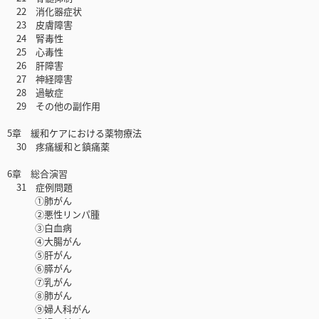
22 消化器症状
23 皮膚障害
24 腎毒性
25 心毒性
26 肝障害
27 神経障害
28 過敏症
29 その他の副作用
5章 緩和ケアにおける薬物療法
30 疼痛緩和と鎮痛薬
6章 総合演習
31 症例問題
①肺がん
②悪性リンパ腫
③白血病
④大腸がん
⑤肝がん
⑥膵がん
⑦乳がん
⑧肺がん
⑨婦人科がん