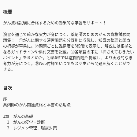
概要
がん資格試験に合格するための効果的な学習をサポート！
演習を通じて確かな実力が身につく、薬剤師のためのがんの資格試験問
題集！ ①がんに関する演習問題を分野別に収載し、知識の整理と弱点
の把握が容易に。②問題ごとに難易度を3段階で表示し、解説には根拠と
なるガイドラインや添付文書を記載。③各項目の末に「押さえておきたい
ポイント」をまとめた。④第6章では症例問題も掲載し、より実践的な思
考力が身につく。⑤Web付録でいつでもスマホから問題を解くことがで
きる。
目次
序
薬剤師のがん関連資格と本書の活用法
1章 がんの基礎
1 がんの疫学・診断
2 レジメン管理，曝露対策