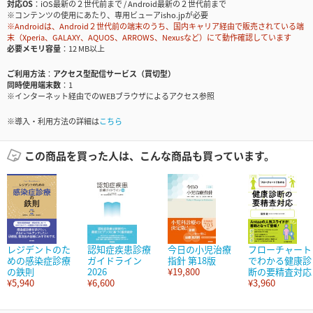
対応OS
iOS最新の２世代前まで / Android最新の２世代前まで
※コンテンツの使用にあたり、専用ビューアisho.jpが必要
※Androidは、Android２世代前の端末のうち、国内キャリア経由で販売されている端
末（Xperia、GALAXY、AQUOS、ARROWS、Nexusなど）にて動作確認しています
必要メモリ容量
12 MB以上
ご利用方法
アクセス型配信サービス（買切型）
同時使用端末数
1
※インターネット経由でのWEBブラウザによるアクセス参照
※導入・利用方法の詳細は
こちら
この商品を買った人は、こんな商品も買っています。
レジデントのた
認知症疾患診療
今日の小児治療
フローチャート
めの感染症診療
ガイドライン
指針 第18版
でわかる健康診
の鉄則
2026
¥19,800
断の要精査対応
¥5,940
¥6,600
¥3,960