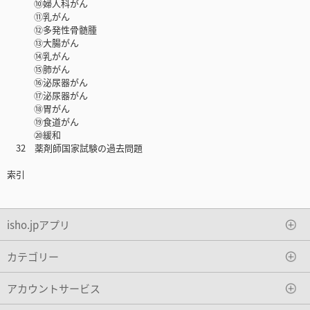
⑩婦人科がん
⑪乳がん
⑫多発性骨髄腫
⑬大腸がん
⑭乳がん
⑮肺がん
⑯泌尿器がん
⑰泌尿器がん
⑱胃がん
⑲食道がん
⑳緩和
32 薬剤師国家試験の過去問題
索引
isho.jpアプリ
カテゴリー
アカウントサービス