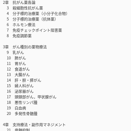
2章 抗がん薬各論
3 殺細胞性抗がん薬
4 分子標的治療薬（小分子化合物）
5 分子標的治療薬（抗体薬）
6 ホルモン療法
7 免疫チェックポイント阻害薬
8 免疫調節薬
3章 がん種別の薬物療法
9 乳がん
10 肺がん
11 胃がん
12 食道がん
13 大腸がん
14 肝・胆・膵がん
15 婦人科がん
16 泌尿器がん
17 頭頸部がん，甲状腺がん
18 悪性リンパ腫
19 白血病
20 多発性骨髄腫
4章 支持療法・副作用マネジメント
21 骨髄抑制