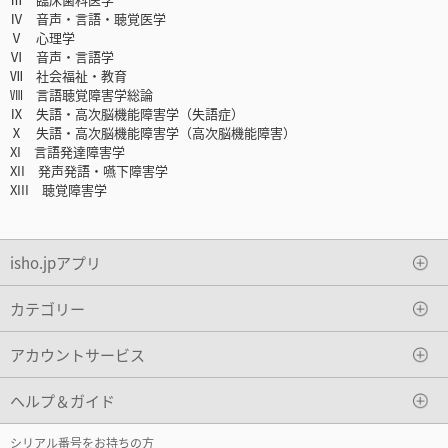
Ⅳ 音声・言語・聴覚医学
Ⅴ 心理学
Ⅵ 音声・言語学
Ⅶ 社会福祉・教育
Ⅷ 言語聴覚障害学総論
Ⅸ 失語・高次脳機能障害学（失語症）
Ⅹ 失語・高次脳機能障害学（高次脳機能障害）
XI 言語発達障害学
XII 発声発語・嚥下障害学
XIII 聴覚障害学
isho.jpアプリ
カテゴリー
アカウントサービス
ヘルプ＆ガイド
シリアル番号をお持ちの方