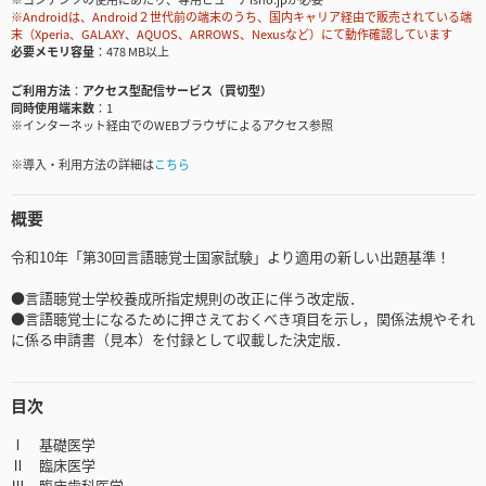
※Androidは、Android２世代前の端末のうち、国内キャリア経由で販売されている端
末（Xperia、GALAXY、AQUOS、ARROWS、Nexusなど）にて動作確認しています
必要メモリ容量
478 MB以上
ご利用方法
アクセス型配信サービス（買切型）
同時使用端末数
1
※インターネット経由でのWEBブラウザによるアクセス参照
※導入・利用方法の詳細は
こちら
概要
令和10年「第30回言語聴覚士国家試験」より適用の新しい出題基準！
●言語聴覚士学校養成所指定規則の改正に伴う改定版．
●言語聴覚士になるために押さえておくべき項目を示し，関係法規やそれ
に係る申請書（見本）を付録として収載した決定版．
目次
Ⅰ 基礎医学
Ⅱ 臨床医学
Ⅲ 臨床歯科医学