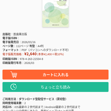
出版社
医歯薬出版
電子版ISBN
電子版発売日
2026/03/16
ページ数
112ページ
判型
A4判
フォーマット
PDF（パソコンへのダウンロード不可）
¥2,640
電子版販売価格：
(本体¥2,400＋税10％)
印刷版ISBN
978-4-263-21554-8
印刷版発行年月
2026/03
カートに入れる
ちょっと立ち読み
ご利用方法
ダウンロード型配信サービス（買切型）
同時使用端末数
2
対応OS
iOS最新の２世代前まで / Android最新の２世代前まで
※コンテンツの使用にあたり、専用ビューアisho.jpが必要