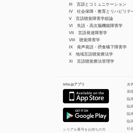
III 言語とコミュニケーション
IV 社会保障・教育とリハビリテ
V 言語聴覚障害学総論
VI 失語・高次脳機能障害学
VII 言語発達障害学
VIII 聴覚障害学
IX 発声発語・摂食嚥下障害学
X 地域言語聴覚療法学
XI 言語聴覚療法管理学
isho.jpアプリ
カ
基
臨
臨
臨
臨
社
シリアル番号をお持ちの方