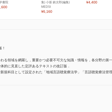
¥4,400
学書院
集) 小坂 鎮太郎(編集)
,600
MEDSI
¥6,160
版！
かわる領域を網羅し，重要かつ必要不可欠な知識・情報を，各分野の第
全体的に見直した定評あるテキストの改訂版．
で新規科目として設定された「地域言語聴覚療法学」「言語聴覚療法管