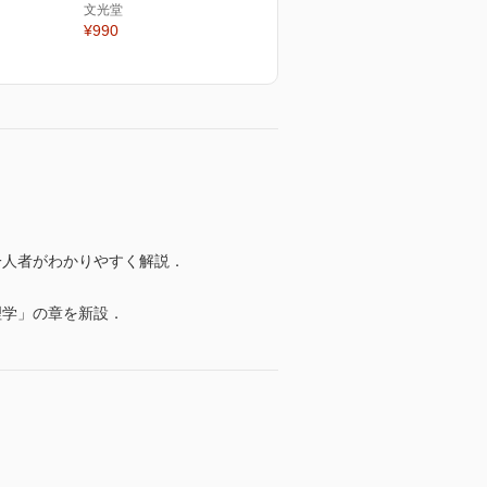
文光堂
¥990
一人者がわかりやすく解説．
理学」の章を新設．