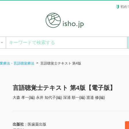
初め
ー
業療法・言語聴覚療法
言語聴覚士テキスト 第4版
言語聴覚士テキスト 第4版【電子版】
大森 孝一(編) 永井 知代子(編) 深浦 順一(編) 渡邉 修(編)
出版社
医歯薬出版