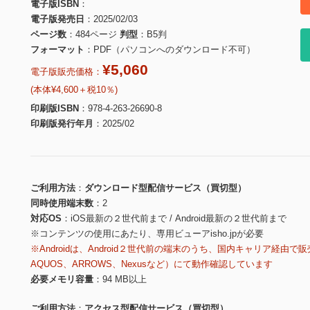
電子版ISBN
電子版発売日
2025/02/03
ページ数
484ページ
判型
B5判
フォーマット
PDF（パソコンへのダウンロード不可）
¥5,060
電子版販売価格：
(本体¥4,600＋税10％)
印刷版ISBN
978-4-263-26690-8
印刷版発行年月
2025/02
ご利用方法
ダウンロード型配信サービス（買切型）
同時使用端末数
2
対応OS
iOS最新の２世代前まで / Android最新の２世代前まで
※コンテンツの使用にあたり、専用ビューアisho.jpが必要
※Androidは、Android２世代前の端末のうち、国内キャリア経由で販
AQUOS、ARROWS、Nexusなど）にて動作確認しています
必要メモリ容量
94 MB以上
ご利用方法
アクセス型配信サービス（買切型）