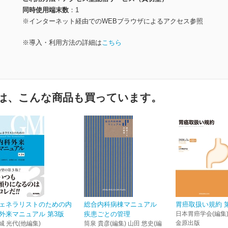
同時使用端末数
1
※インターネット経由でのWEBブラウザによるアクセス参照
※導入・利用方法の詳細は
こちら
は、こんな商品も買っています。
ェネラリストのための内
総合内科病棟マニュアル
胃癌取扱い規約 第
外来マニュアル 第3版
疾患ごとの管理
日本胃癌学会(編集
金原出版
城 光代(他編集)
筒泉 貴彦(編集) 山田 悠史(編