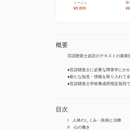
シーニュ
医
¥8,800
¥6
概要
言語聴覚士必読のテキストの最新
●言語聴覚士に必要な障害学にか
●新たな知見・情報を取り入れて
●言語聴覚士学校養成所指定規則
目次
I 人体のしくみ・疾病と治療
II 心の働き