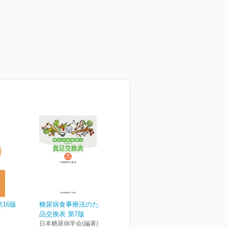
16版
糖尿病食事療法のための食
)
品交換表 第7版
日本糖尿病学会(編著)