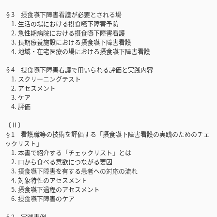
§3 摂食嚥下障害看護が必要とされる場
1. 生活の場における摂食嚥下障害予防
2. 急性期病院における摂食嚥下障害看護
3. 長期療養施設における摂食嚥下障害看護
4. 地域・在宅医療の場における摂食嚥下障害看護
§4 摂食嚥下障害看護で用いられる評価と実践内容
1. スクリーニングテスト
2. アセスメント
3. ケア
4. 評価
〔 II 〕
§1 看護職等の技術を評価する「摂食嚥下障害看護の実践のためのチェ
ックリスト」
1. 本書で紹介する「チェックリスト」とは
2. 口から食べる意欲につながる要因
3. 摂食嚥下障害を有する患者への対応の流れ
4. 対象特性のアセスメント
5. 摂食嚥下過程のアセスメント
6. 摂食嚥下障害のケア
§2 実践事例