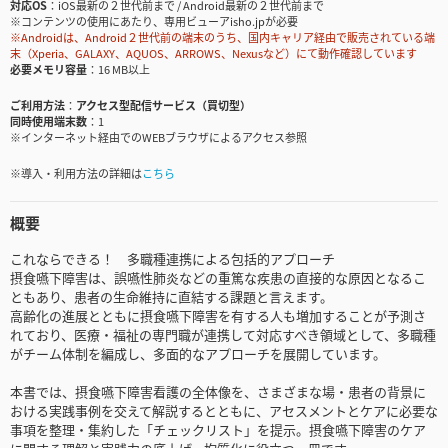
対応OS
iOS最新の２世代前まで / Android最新の２世代前まで
※コンテンツの使用にあたり、専用ビューアisho.jpが必要
※Androidは、Android２世代前の端末のうち、国内キャリア経由で販売されている端
末（Xperia、GALAXY、AQUOS、ARROWS、Nexusなど）にて動作確認しています
必要メモリ容量
16 MB以上
ご利用方法
アクセス型配信サービス（買切型）
同時使用端末数
1
※インターネット経由でのWEBブラウザによるアクセス参照
※導入・利用方法の詳細は
こちら
概要
これならできる！ 多職種連携による包括的アプローチ
摂食嚥下障害は、誤嚥性肺炎などの重篤な疾患の直接的な原因となるこ
ともあり、患者の生命維持に直結する課題と言えます。
高齢化の進展とともに摂食嚥下障害を有する人も増加することが予測さ
れており、医療・福祉の専門職が連携して対応すべき領域として、多職種
がチーム体制を編成し、多面的なアプローチを展開しています。
本書では、摂食嚥下障害看護の全体像を、さまざまな場・患者の背景に
おける実践事例を交えて解説するとともに、アセスメントとケアに必要な
事項を整理・集約した「チェックリスト」を提示。摂食嚥下障害のケア