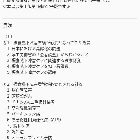
に関する理解と実践力の底上げ、均質化に役立つ一冊です。
≪本書は第１版第1刷の電子版です≫
目次
〔 I 〕
§1 摂食嚥下障害看護が必要となってきた背景
1. 日本における高齢化の問題
2. 厚生労働省の「患者調査」からわかること
3. 摂食嚥下障害ケアに関連する医療制度
4. 摂食嚥下障害ケアを担う看護職
5. 摂食嚥下障害ケアの課題
§2 摂食嚥下障害看護が必要とされる対象
1. 脳血管障害
2. 頭頸部がん
3. ICUでの人工呼吸器装着
4. 高次脳機能障害
5. パーキンソン病
6. 筋萎縮性側索硬化症（ALS）
7．緩和ケア
8. 認知症
9. オーラルフレイル予防