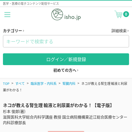
医学・医療の電子コンテンツ配信サービス
0
カテゴリー
詳細検索
ログイン／新規登録
初めての方へ
TOP
すべて
臨床医学・内科系
腎臓内科
ネコが教える腎生理 輸液と利尿
薬がわかる！
ネコが教える腎生理 輸液と利尿薬がわかる！【電子版】
杉本 俊郎(著)
滋賀医科大学総合内科学講座 教授 国立病院機構東近江総合医療センター
内科診療部長