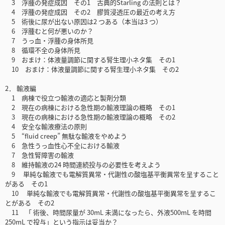
3 浮腫の発症成因 その1 古典的Starling の法則とは？
4 浮腫の発症成因 その2 膠質浸透圧の最近の考え方
5 術後に尿が出ない原因は2 つある（本当は3 つ）
6 浮腫むと何が悪いのか？
7 うっ血・浮腫の身体所見
8 循環不全の身体所見
9 おまけ：体液量調節に関する腎生理小ネタ集 その1
10 おまけ：体液量調節に関する腎生理小ネタ集 その2
2． 輸液編
1 病棟で役立つ輸液の適応と製剤分類
2 現在の病棟における急性期の輸液理論の概略 その1
3 現在の病棟における急性期の輸液理論の概略 その2
4 安全な輸液療法の原則
5 “fluid creep” 無駄な輸液をやめよう
6 急性うっ血性心不全における輸液
7 急性腎障害の輸液
8 維持輸液の24 時間連続投与の必要性を考えよう
9 単純な輸液でも電解質異常・代謝性の酸塩基平衡異常を呈すること
がある その1
10 単純な輸液でも電解質異常・代謝性の酸塩基平衡異常を呈するこ
とがある その2
11 「 術後、時間尿量が 30mL 未満になったら、外液500mL を時間
250mL で投与」という指示は妥当か？