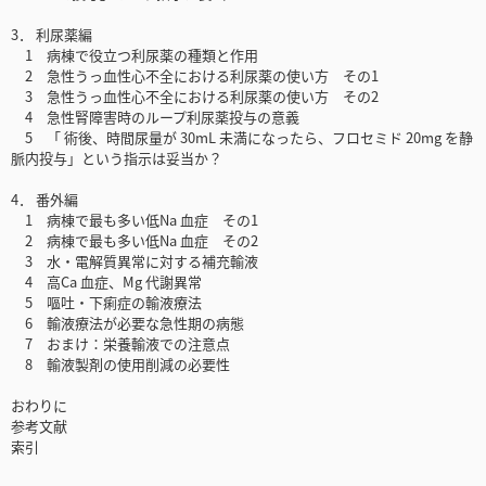
3． 利尿薬編
1 病棟で役立つ利尿薬の種類と作用
2 急性うっ血性心不全における利尿薬の使い方 その1
3 急性うっ血性心不全における利尿薬の使い方 その2
4 急性腎障害時のループ利尿薬投与の意義
5 「 術後、時間尿量が 30mL 未満になったら、フロセミド 20mg を静
脈内投与」という指示は妥当か？
4． 番外編
1 病棟で最も多い低Na 血症 その1
2 病棟で最も多い低Na 血症 その2
3 水・電解質異常に対する補充輸液
4 高Ca 血症、Mg 代謝異常
5 嘔吐・下痢症の輸液療法
6 輸液療法が必要な急性期の病態
7 おまけ：栄養輸液での注意点
8 輸液製剤の使用削減の必要性
おわりに
参考文献
索引