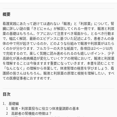
概要
看護実践にあたって避けては通れない「輸液」と「利尿薬」について，腎
臓に詳しい謎の猫「きどにゃん」が解説してくれる一冊です．輸液と利尿
薬の基礎はもちろん，ケアにおいて注意すべき場面から，とるべき行動ま
で，幅広く解説．最新のエビデンスに基づいた記述により，患者さんの身
体の中で何が起きているのか，どのような仕組みで輸液や利尿薬がはたら
くのかが分かります．フルカラーの大きな紙面で，各項目は2ページ以内
で完結するので，楽しく気軽に読み進められるのも嬉しいポイント．少子
高齢化が進み疾病構造が変化していくケアの現場において，輸液と利尿薬
を理解することは今後ますます重要になっていきます．本書を読むことで
「なんとなく」の理解から卒業して，体液管理の極意を学びましょう．看
護師の皆さんはもちろん，輸液と利尿薬の原理と根拠を理解したい，すべ
ての医療従事者におすすめです．
目次
1． 基礎編
1 輸液・利尿薬投与に役立つ体液量調節の基本
2 高齢者の腎機能の特徴は？