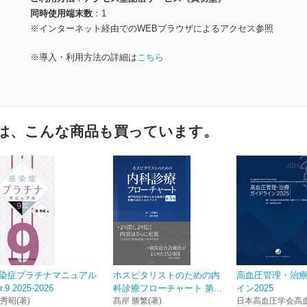
同時使用端末数
1
※インターネット経由でのWEBブラウザによるアクセス参照
※導入・利用方法の詳細は
こちら
は、こんな商品も買っています。
染症プラチナマニュアル
ホスピタリストのための内
高血圧管理・治
r.9 2025-2026
科診療フローチャート 第...
イン2025
 秀昭(著)
髙岸 勝繁(著)
日本高血圧学会高