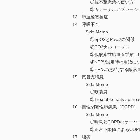
①抗不整脈薬の使い方
②カテーテルアブレーシ
13 肺血栓塞栓症
14 呼吸不全
Side Memo
①SpO2とPaO2の関係
②CO2ナルコーシス
③低酸素性肺血管攣縮（H
④NPPV設定時の用語につ
⑤HFNCで投与する酸素
15 気管支喘息
Side Memo
①咳喘息
②Treatable traits approa
16 慢性閉塞性肺疾患（COPD）
Side Memo
①喘息とCOPDのオーバーラ
②正常下限値によるCOPD
17 腹痛