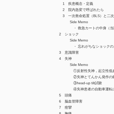
1 疾患概念・定義
2 院内急変で呼ばれたら
3 一次救命処置（BLS）と二次
Side Memo
・ 救急カートの中身（当
2 ショック
Side Memo
・ 忘れがちなショックの
3 意識障害
4 失神
Side Memo
①反射性失神，起立性低血
②失神とてんかん発作の
③head-up tilt試験
④失神患者の自動車運転に
5 頭痛
6 脳血管障害
7 痙攣
8 胸痛