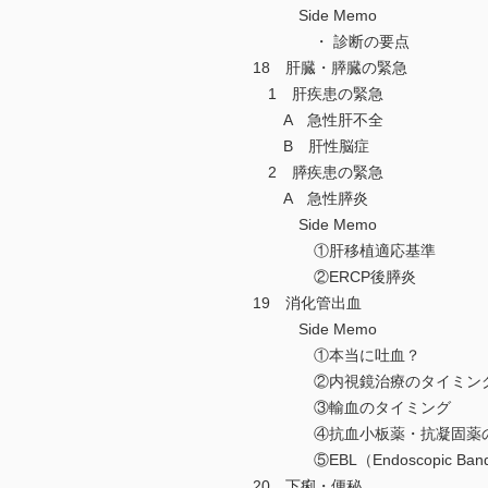
Side Memo
・ 診断の要点
18 肝臓・膵臓の緊急
1 肝疾患の緊急
A 急性肝不全
B 肝性脳症
2 膵疾患の緊急
A 急性膵炎
Side Memo
①肝移植適応基準
②ERCP後膵炎
19 消化管出血
Side Memo
①本当に吐血？
②内視鏡治療のタイミン
③輸血のタイミング
④抗血小板薬・抗凝固薬の
⑤EBL（Endoscopic Band L
20 下痢・便秘