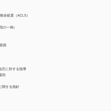
救命処置（ACLS）
院の一例）
原因
圧に対する指導
鑑別
関する指針