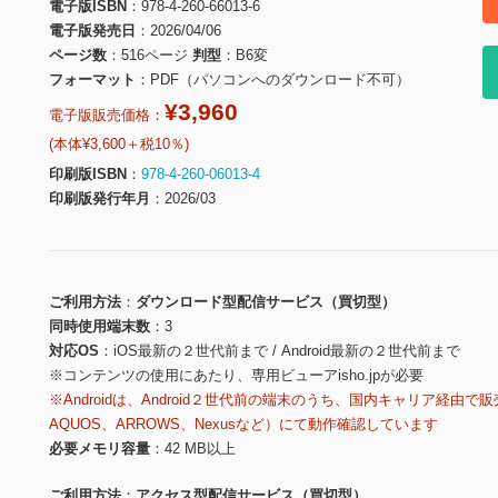
電子版ISBN
978-4-260-66013-6
電子版発売日
2026/04/06
ページ数
516ページ
判型
B6変
フォーマット
PDF（パソコンへのダウンロード不可）
¥3,960
電子版販売価格：
(本体¥3,600＋税10％)
印刷版ISBN
978-4-260-06013-4
印刷版発行年月
2026/03
ご利用方法
ダウンロード型配信サービス（買切型）
同時使用端末数
3
対応OS
iOS最新の２世代前まで / Android最新の２世代前まで
※コンテンツの使用にあたり、専用ビューアisho.jpが必要
※Androidは、Android２世代前の端末のうち、国内キャリア経由で販
AQUOS、ARROWS、Nexusなど）にて動作確認しています
必要メモリ容量
42 MB以上
ご利用方法
アクセス型配信サービス（買切型）