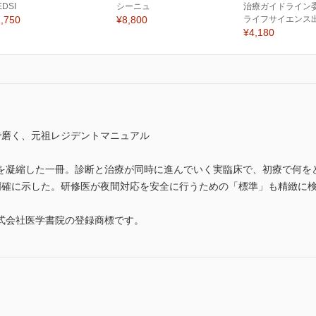
EDSI
シーニュ
治療ガイドライン委
,750
¥8,800
ライフサイエンス
¥4,180
で磨く、元祖レジデントマニュアル
を凝縮した一冊。診断と治療が同時に進んでいく実臨床で、初療で何を
を明確に示した。研修医が夜間対応を安全に行うための「標準」も精緻に
式会社医学書院の登録商標です。