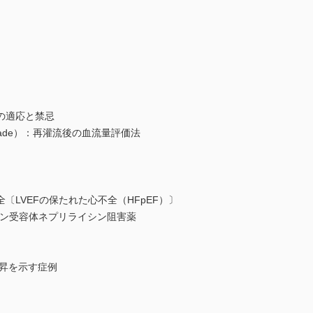
適応と禁忌
ade）：再灌流後の血流量評価法
EFの保たれた心不全（HFpEF）〕
受容体ネプリライシン阻害薬
を示す症例