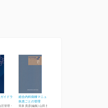
療ガイドラ
総合内科病棟マニュアル
疾患ごとの管理
血圧管理・
筒泉 貴彦(編集) 山田 悠史(編