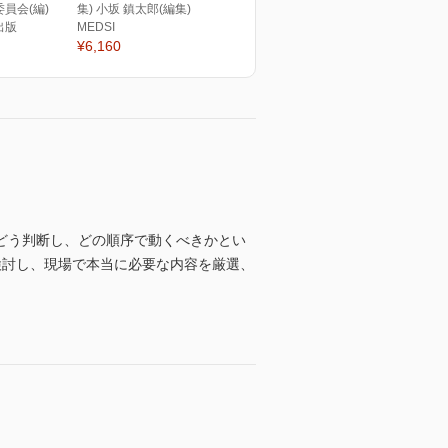
員会(編)
集) 小坂 鎮太郎(編集)
出版
MEDSI
¥6,160
どう判断し、どの順序で動くべきかとい
検討し、現場で本当に必要な内容を厳選、