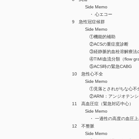
Side Memo
・ 心エコー
9 急性冠症候群
Side Memo
①機能的補助
②ACSの重症度診断
③経静脈的血栓溶解療法の
④TIMI血流分類（flow gr
⑤ACS時の緊急CABG
10 急性心不全
Side Memo
①見落とされがちな心不全〔LV
②ARNI：アンジオテンシン
11 高血圧症（緊急対応中心）
Side Memo
・ 一過性の高度の血圧上昇
12 不整脈
Side Memo