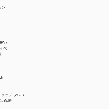
ョン
PV）
いて
量
ch
ップ（ACO）
の診断