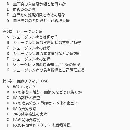
D 血管炎の重症度分類と治療方針
E 血管炎の治療
F 血管炎の最新知見と今後の展望
G 血管炎の患者指導と自己管理支援
第5章 シェーグレン病
A シェーグレン病とは何か？
B シェーグレン病の皮膚症状の意義と特徴
C シェーグレン病の診断
D シェーグレン病の重症度分類と治療方針
E シェーグレン病の治療
F シェーグレン病の最新知見と今後の展望
G シェーグレン病の患者指導と自己管理支援
第6章 関節リウマチ（RA）
A RAとは何か？
B RAの視診・触診―関節炎をどう見抜くか
C RAの診断と検査
D RAの疾患分類・重症度・予後不良因子
E RAの治療戦略
F RAの薬物療法の実際
G RAの関節外病変
H RAの長期管理・ケア・多職種連携