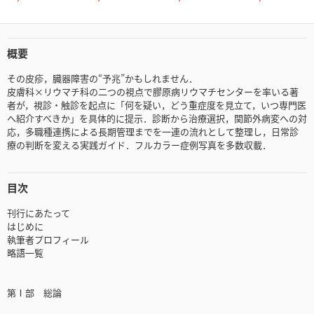
概要
その皮疹，臓器障害の“予兆”かもしれません．
皮膚科×リウマチ科の二つの視点で膠原病リウマチセンターを率いる著
者が，視診・触診を起点に「何を疑い，どう重症度を見立て，いつ専門医
へ紹介すべきか」を具体的に提示．診断から治療選択，関節外病変への対
応，多職種連携による長期管理までを一連の流れとして整理し，日常診
療の判断を変える実践ガイド．フルカラー症例写真を多数収載．
目次
刊行にあたって
はじめに
執筆者プロフィール
略語一覧
第Ⅰ部 総論