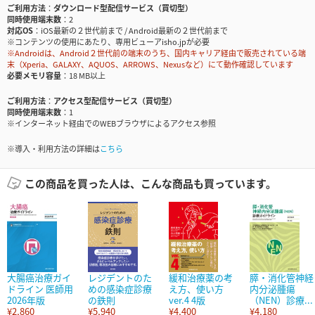
ご利用方法
ダウンロード型配信サービス（買切型）
同時使用端末数
2
対応OS
iOS最新の２世代前まで / Android最新の２世代前まで
※コンテンツの使用にあたり、専用ビューアisho.jpが必要
※Androidは、Android２世代前の端末のうち、国内キャリア経由で販売されている端
末（Xperia、GALAXY、AQUOS、ARROWS、Nexusなど）にて動作確認しています
必要メモリ容量
18 MB以上
ご利用方法
アクセス型配信サービス（買切型）
同時使用端末数
1
※インターネット経由でのWEBブラウザによるアクセス参照
※導入・利用方法の詳細は
こちら
この商品を買った人は、こんな商品も買っています。
大腸癌治療ガイ
レジデントのた
緩和治療薬の考
膵・消化管神経
ドライン 医師用
めの感染症診療
え方、使い方
内分泌腫瘍
2026年版
の鉄則
ver.4 4版
（NEN）診療...
¥2,860
¥5,940
¥4,400
¥4,180