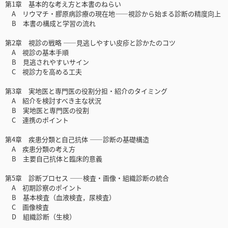
第1章 基本的な考え方と本書のねらい
A リウマチ・膠原病診療の現在地――視診から始まる診断の精度向上
B 本書の構成と学習の流れ
第2章 視診の戦略 ――見逃しやすい皮疹と診かたのコツ
A 視診の基本手順
B 見逃されやすいサイン
C 視診力を高める工夫
第3章 実地医と専門医の役割分担・紹介のタイミング
A 紹介を検討すべき主な状況
B 実地医と専門医の役割
C 連携のポイント
第4章 疾患分類と自己抗体 ――診断の基礎構造
A 疾患分類の考え方
B 主要自己抗体と臨床的意義
第5章 診断プロセス ――検査・画像・組織診断の統合
A 初期診察のポイント
B 基本検査（血液検査，尿検査）
C 画像検査
D 組織診断（生検）