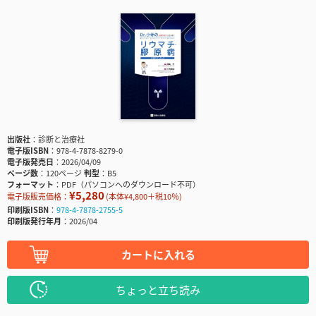
出版社
診断と治療社
電子版ISBN
978-4-7878-8279-0
電子版発売日
2026/04/09
ページ数
120ページ
判型
B5
フォーマット
PDF（パソコンへのダウンロード不可）
¥5,280
電子版販売価格：
(本体¥4,800＋税10％)
印刷版ISBN
978-4-7878-2755-5
印刷版発行年月
2026/04
カートに入れる
ちょっと立ち読み