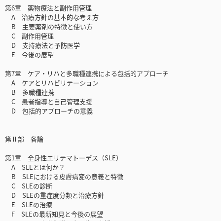
第6章 薬物療法と副作用管理
A 治療方針の基本的な考え方
B 主要薬剤の特徴と使い方
C 副作用管理
D 支持療法と予防医学
E 今後の展望
第7章 ケア・リハと多職種連携による包括的アプローチ
A ケアとリハビリテーション
B 多職種連携
C 患者指導と自己管理支援
D 包括的アプローチの意義
第Ⅱ部 各論
第1章 全身性エリテマトーデス（SLE）
A SLEとは何か？
B SLEにおける皮膚病変の意義と特徴
C SLEの診断
D SLEの重症度分類と治療方針
E SLEの治療
F SLEの最新知見と今後の展望