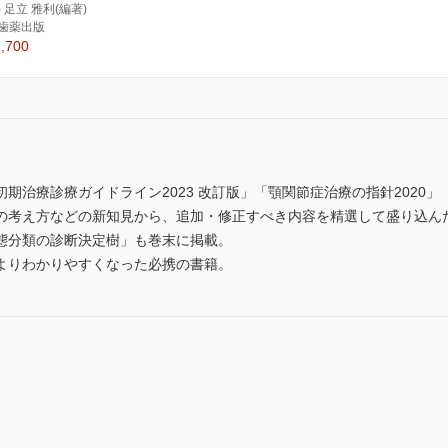
) 足立 雅利(編著)
歯薬出版
,700
期治療診療ガイドライン2023 改訂版」「顎関節症治療の指針2020」
の考え方などの新知見から、追加・修正すべき内容を精選して盛り込ん
態分類の診断決定樹」も巻末に掲載。
よりわかりやすくなった必携の書籍。