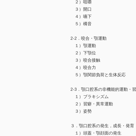
２）咀嚼
３）開口
４）嚥下
５）構音
2-2．咬合・顎運動
１）顎運動
２）下顎位
３）咬合接触
４）咬合力
５）顎関節負荷と生体反応
2-3．顎口腔系の非機能的運動・
１）ブラキシズム
２）習癖・異常運動
３）姿勢
３．顎口腔系の発生，成長・発育
１）頭蓋・顎顔面の発生