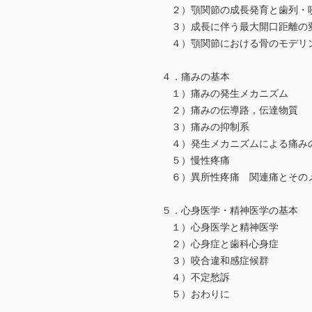
２）顎関節の成長発育と歯列・
３）成長に伴う最大開口距離の
４）顎関節における骨のモデリ
４．痛みの基本
１）痛みの発生メカニズム
２）痛みの伝導路，伝達物質
３）痛みの抑制系
４）発生メカニズムによる痛み
５）慢性疼痛
６）異所性疼痛 関連痛とその
５．心身医学・精神医学の基本
１）心身医学と精神医学
２）心身症と歯科心身症
３）咬合違和感症候群
４）不定愁訴
５）おわりに