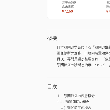
法学会(編)
著
永末書店
医
¥7,150
¥7
概要
日本顎関節学会による「顎関節症初
画像診断の進歩、口腔内装置治療
目次、専門用語が整理され、「病
顎関節症の診断と治療について、
目次
Ⅰ．顎関節症の疾患概念
1-1．顎関節症の概念
１）顎関節症の概念