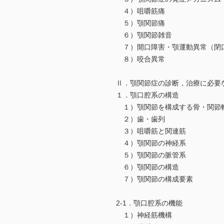
４）咀嚼筋痛
５）顎関節痛
６）顎関節雑音
７）開口障害・顎運動異常（閉
８）咬合異常
Ⅱ．顎関節症の診断，治療に必要
１．顎口腔系の構造
１）顎関節を構成する骨・関節
２）歯・歯列
３）咀嚼筋と関連筋
４）顎関節の神経系
５）顎関節の脈管系
６）顎関節の構造
７）顎関節の構成要素
2-1．顎口腔系の機能
１）神経筋機構