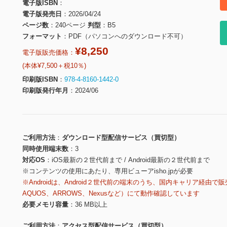
電子版ISBN
電子版発売日
2026/04/24
ページ数
240ページ
判型
B5
フォーマット
PDF（パソコンへのダウンロード不可）
¥8,250
電子版販売価格：
(本体¥7,500＋税10％)
印刷版ISBN
978-4-8160-1442-0
印刷版発行年月
2024/06
ご利用方法
ダウンロード型配信サービス（買切型）
同時使用端末数
3
対応OS
iOS最新の２世代前まで / Android最新の２世代前まで
※コンテンツの使用にあたり、専用ビューアisho.jpが必要
※Androidは、Android２世代前の端末のうち、国内キャリア経由で販
AQUOS、ARROWS、Nexusなど）にて動作確認しています
必要メモリ容量
36 MB以上
ご利用方法
アクセス型配信サービス（買切型）