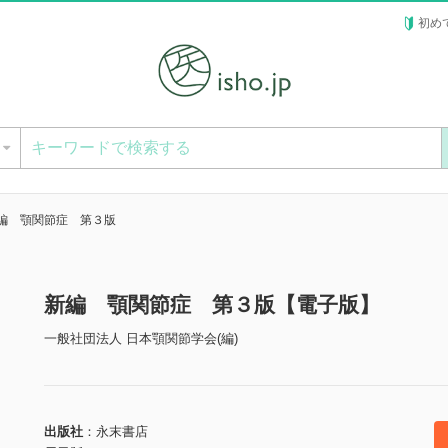
初め
ー
編 顎関節症 第３版
新編 顎関節症 第３版【電子版】
一般社団法人 日本顎関節学会(編)
出版社
永末書店