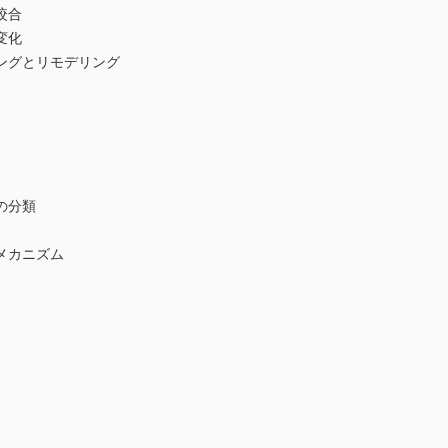
咬合
変化
ングとリモデリング
の分類
メカニズム