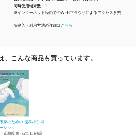
同時使用端末数
1
※インターネット経由でのWEBブラウザによるアクセス参照
※導入・利用方法の詳細は
こちら
は、こんな商品も買っています。
床家のための 歯科小手術
ーシック
川 正順(監修) 石垣 佳希(編