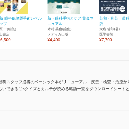
新 眼科低侵襲手術レベル
新・眼科手術とケア 黄金マ
英和・和英 眼科
ップ
ニュアル
版
原 一(編集)
木村 英也(編集)
大鹿 哲郎(著)
山書店
メディカ出版
医学書院
6,500
¥4,400
¥7,700
眼科スタッフ必携のベーシック本がリニューアル！疾患・検査・治療か
らいできる〇×クイズとカルテが読める略語一覧をダウンロードシート