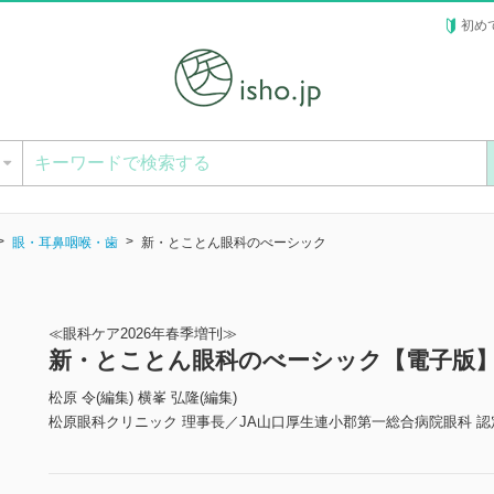
初め
ー
眼・耳鼻咽喉・歯
新・とことん眼科のべーシック
≪眼科ケア2026年春季増刊≫
新・とことん眼科のべーシック【電子版
松原 令(編集) 横峯 弘隆(編集)
松原眼科クリニック 理事長／JA山口厚生連小郡第一総合病院眼科 