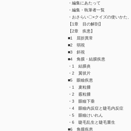
・編集にあたって
・編集・執筆者一覧
・おさらい〇×クイズの使いかた
【1章 目の解剖】
【2章 疾患】
■1 屈折異常
■2 弱視
■3 斜視
■4 角膜・結膜疾患
・1 結膜炎
・2 翼状片
■5 眼瞼疾患
・1 麦粒腫
・2 霰粒腫
・3 眼瞼下垂
・4 眼瞼内反症と睫毛内反症
・5 眼瞼けいれん
・6 睫毛乱生と睫毛重生
■6 角膜疾患