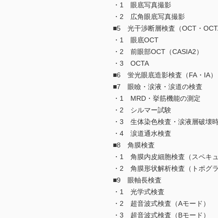
・1 眼底写真撮影
・2 広角眼底写真撮影
■5 光干渉断層検査（OCT・OCT
・1 眼底OCT
・2 前眼部OCT（CASIA2）
・3 OCTA
■6 蛍光眼底造影検査（FA・IA）
■7 眼瞼・涙液・涙道の検査
・1 MRD・挙筋機能の測定
・2 シルマー試験
・3 生体染色検査・涙液層破壊
・4 涙道通水検査
■8 角膜検査
・1 角膜内皮細胞検査（スペキ
・2 角膜形状解析検査（トポグ
■9 眼軸長検査
・1 光学式検査
・2 超音波式検査（Aモード）
・3 超音波式検査（Bモード）