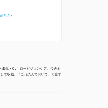
辞典 第2
ら眼鏡・CL、ロービジョンケア、接遇ま
として収載。「これ読んでおいて」と渡す