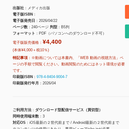
出版社
メディカ出版
電子版ISBN
電子版発売日
2026/04/22
ページ数
240ページ
判型
B5判
フォーマット
PDF（パソコンへのダウンロード不可）
¥4,400
電子版販売価格：
(本体¥4,000＋税10％)
特記事項
※動画については本書内、「WEB 動画の視聴方法」ペ
ージの手順で閲覧ください。動画閲覧のためにはネット環境が必要
です。
印刷版ISBN
978-4-8404-9004-7
印刷版発行年月
2026/04
ご利用方法
ダウンロード型配信サービス（買切型）
同時使用端末数
3
対応OS
iOS最新の２世代前まで / Android最新の２世代前まで
※コンテンツの使用にあたり、専用ビューアisho.jpが必要