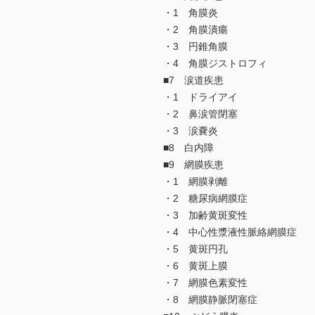
・1 角膜炎
・2 角膜潰瘍
・3 円錐角膜
・4 角膜ジストロフィ
■7 涙道疾患
・1 ドライアイ
・2 鼻涙管閉塞
・3 涙嚢炎
■8 白内障
■9 網膜疾患
・1 網膜剥離
・2 糖尿病網膜症
・3 加齢黄斑変性
・4 中心性漿液性脈絡網膜症
・5 黄斑円孔
・6 黄斑上膜
・7 網膜色素変性
・8 網膜静脈閉塞症