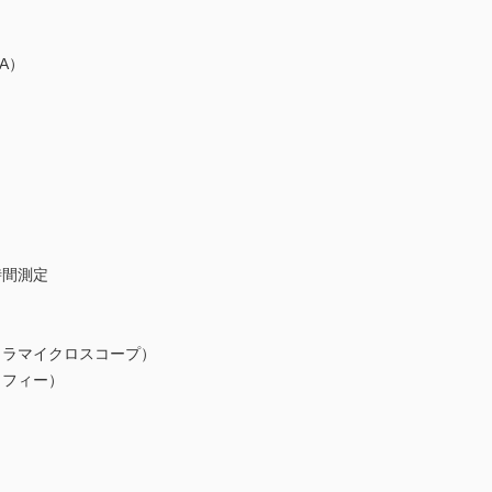
A）
時間測定
ュラマイクロスコープ）
ラフィー）