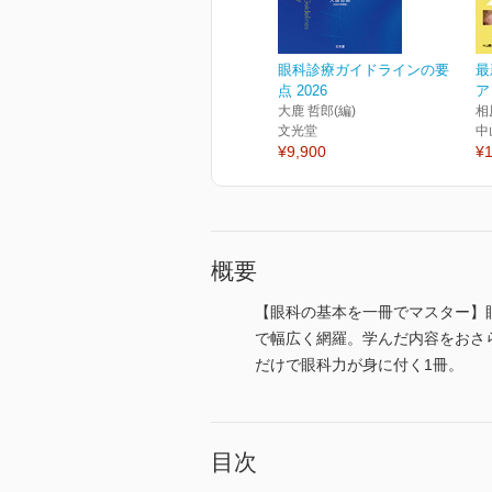
眼科診療ガイドラインの要
最
点 2026
ア
大鹿 哲郎(編)
相
文光堂
中
¥9,900
¥1
概要
【眼科の基本を一冊でマスター】
で幅広く網羅。学んだ内容をおさ
だけで眼科力が身に付く1冊。
目次