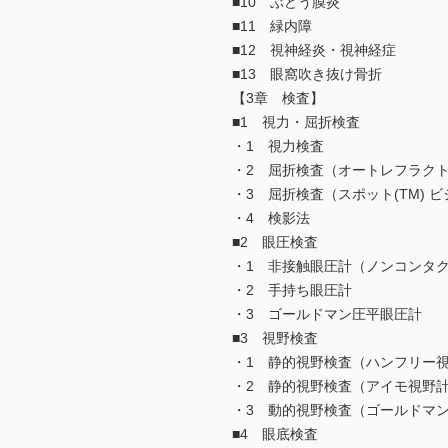
■10 ぶどう膜炎
■11 緑内障
■12 視神経炎・視神経症
■13 眼窩吹き抜け骨折
【3章 検査】
■1 視力・屈折検査
・1 視力検査
・2 屈折検査（オートレフラク
・3 屈折検査（スポット(TM) 
・4 検影法
■2 眼圧検査
・1 非接触眼圧計（ノンコンタ
・2 手持ち眼圧計
・3 ゴールドマン圧平眼圧計
■3 視野検査
・1 静的視野検査（ハンフリー
・2 静的視野検査（アイモ視野
・3 動的視野検査（ゴールドマ
■4 眼底検査