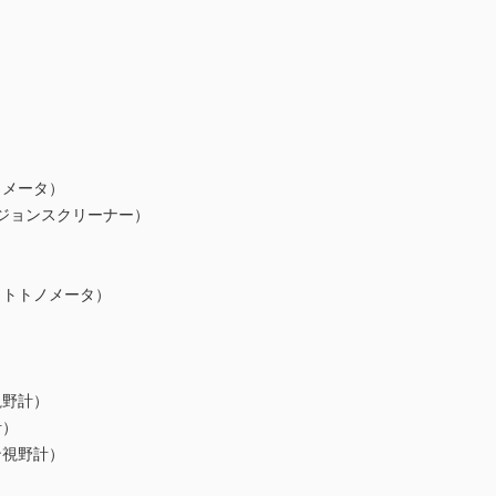
トメータ）
ビジョンスクリーナー）
クトトノメータ）
視野計）
計）
ン視野計）