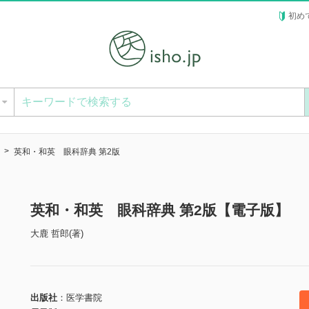
初め
ー
英和・和英 眼科辞典 第2版
英和・和英 眼科辞典 第2版【電子版】
大鹿 哲郎(著)
出版社
医学書院