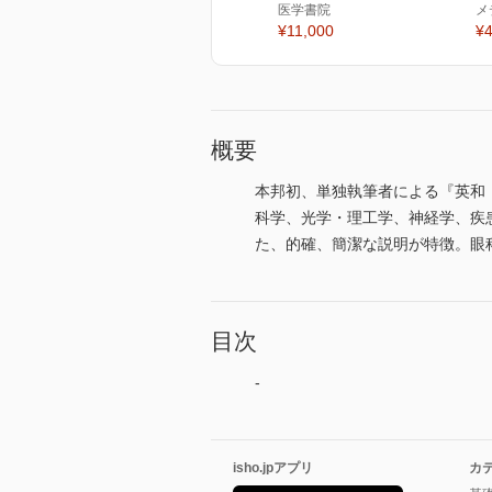
医学書院
メ
¥11,000
¥4
概要
本邦初、単独執筆者による『英和
科学、光学・理工学、神経学、疾患
た、的確、簡潔な説明が特徴。眼
目次
-
isho.jpアプリ
カ