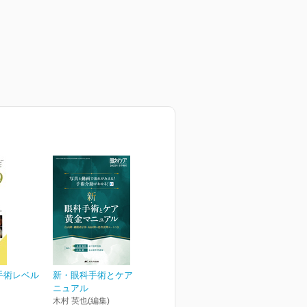
手術レベル
新・眼科手術とケア 黄金マ
ニュアル
木村 英也(編集)