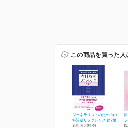
この商品を買った人
ジェネラリストのための内
新
科診断リファレンス 第2版
ッ
酒見 英太(監修)
松