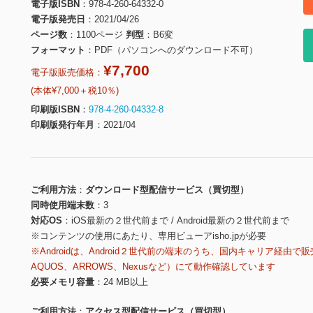
電子版ISBN
978-4-260-64332-0
電子版発売日
2021/04/26
ページ数
1100ページ
判型
B6変
フォーマット
PDF（パソコンへのダウンロード不可）
¥7,700
電子版販売価格：
(本体¥7,000＋税10％)
印刷版ISBN
978-4-260-04332-8
印刷版発行年月
2021/04
ご利用方法
ダウンロード型配信サービス（買切型）
同時使用端末数
3
対応OS
iOS最新の２世代前まで / Android最新の２世代前まで
※コンテンツの使用にあたり、専用ビューアisho.jpが必要
※Androidは、Android２世代前の端末のうち、国内キャリア経由で販
AQUOS、ARROWS、Nexusなど）にて動作確認しています
必要メモリ容量
24 MB以上
ご利用方法
アクセス型配信サービス（買切型）