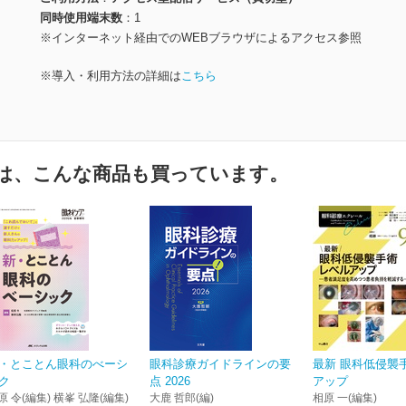
同時使用端末数
1
※インターネット経由でのWEBブラウザによるアクセス参照
※導入・利用方法の詳細は
こちら
は、こんな商品も買っています。
・とことん眼科のべーシ
眼科診療ガイドラインの要
最新 眼科低侵襲
ク
点 2026
アップ
原 令(編集) 横峯 弘隆(編集)
大鹿 哲郎(編)
相原 一(編集)