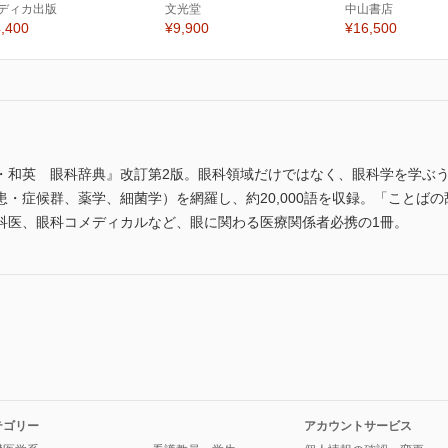
ディカ出版
文光堂
中山書店
,400
¥9,900
¥16,500
・和英 眼科辞典』改訂第2版。眼科領域だけではなく、眼科学を学ぶ
・症候群、薬学、細菌学）を網羅し、約20,000語を収録。「ことば
科医、眼科コメディカルなど、眼に関わる医療関係者必携の1冊。
テゴリー
アカウントサービス