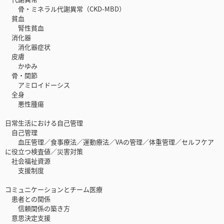
骨・ミネラル代謝異常（CKD-MBD）
貧血
腎性貧血
消化器
消化器症状
皮膚
かゆみ
骨・関節
アミロイドーシス
全身
悪性腫瘍
日常生活における自己管理
自己管理
血圧管理／食事療法／運動療法／VAの管理／体重管理／セルフケア
に役立つ検査値／災害対策
社会福祉資源
支援制度
コミュニケーションとチーム医療
患者との関係
信頼関係の築き方
意思決定支援