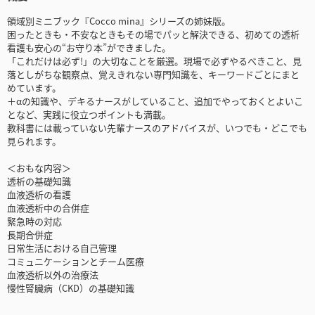
領域別ミニブック『Cocco mina』シリーズの姉妹版。
困ったときも・不安なときもその場でパッと解決できる、初めての透析
看護も安心の“お守り本”ができました。
「これだけは必ず!」の大切なことを厳選。現場で必ずやるべきこと、見
落としがちな観察点、覚えきれない専門知識を、キーワードごとにまと
めています。
＋αの知識や、デキるナースがしていること、追加でやっておくとよいこ
となど、実践に役立つポイントも満載。
教科書には載っていない先輩ナースのアドバイスが、いつでも・どこでも
見られます。
＜おもな内容＞
透析の基礎知識
血液透析の看護
血液透析中の合併症
緊急時の対応
長期合併症
日常生活における自己管理
コミュニケーションとチーム医療
血液透析以外の治療法
慢性腎臓病（CKD）の基礎知識