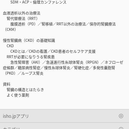
SDM・ACP・倫理カンファレンス
血液透析以外の治療法
腎代替療法（RRT）
腹膜透析（PD）／腎移植／RRT以外の治療法／保存的腎臓療法
（CKM）
慢性腎臓病（CKD）の基礎知識
CKD
CKDとは／CKDの看護／CKD患者のセルフケア支援
RRTが必要になりうる腎疾患
急性腎障害（AKI）／急速進行性糸球体腎炎（RPGN）／ネフローゼ
症候群／糖尿病性腎症／慢性糸球体腎炎／腎硬化症／多発性囊胞腎
（PKD）／ループス腎炎
資料
腎臓の構造とはたらき
よく使う薬剤
isho.jpアプリ