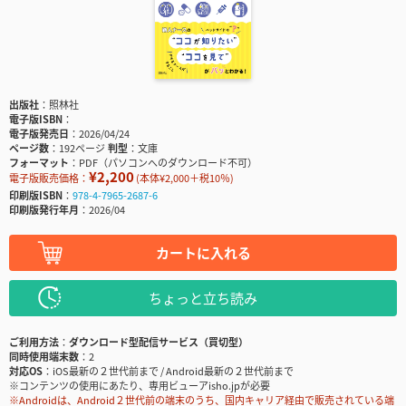
出版社
照林社
電子版ISBN
電子版発売日
2026/04/24
ページ数
192ページ
判型
文庫
フォーマット
PDF（パソコンへのダウンロード不可）
¥2,200
電子版販売価格：
(本体¥2,000＋税10％)
印刷版ISBN
978-4-7965-2687-6
印刷版発行年月
2026/04
カートに入れる
ちょっと立ち読み
ご利用方法
ダウンロード型配信サービス（買切型）
同時使用端末数
2
対応OS
iOS最新の２世代前まで / Android最新の２世代前まで
※コンテンツの使用にあたり、専用ビューアisho.jpが必要
※Androidは、Android２世代前の端末のうち、国内キャリア経由で販売されている端