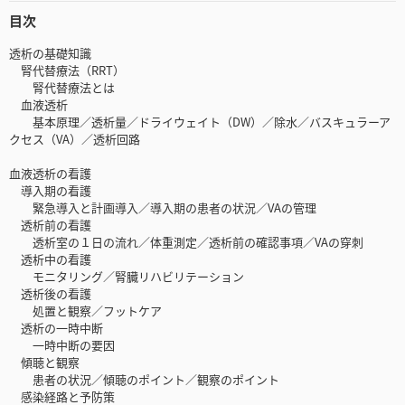
目次
透析の基礎知識
腎代替療法（RRT）
腎代替療法とは
血液透析
基本原理／透析量／ドライウェイト（DW）／除水／バスキュラーア
クセス（VA）／透析回路
血液透析の看護
導入期の看護
緊急導入と計画導入／導入期の患者の状況／VAの管理
透析前の看護
透析室の１日の流れ／体重測定／透析前の確認事項／VAの穿刺
透析中の看護
モニタリング／腎臓リハビリテーション
透析後の看護
処置と観察／フットケア
透析の一時中断
一時中断の要因
傾聴と観察
患者の状況／傾聴のポイント／観察のポイント
感染経路と予防策