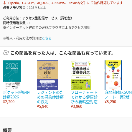
末（Xperia、GALAXY、AQUOS、ARROWS、Nexusなど）にて動作確認しています
必要メモリ容量
198 MB以上
ご利用方法
アクセス型配信サービス（買切型）
同時使用端末数
1
※インターネット経由でのWEBブラウザによるアクセス参照
※導入・利用方法の詳細は
こちら
この商品を買った人は、こんな商品も買っています。
ポケット呼吸器
レジデントのた
フローチャート
麻酔科臨床SUM
診療2026
めの感染症診療
でわかる健康診
ノート 第2版
¥2,200
の鉄則
断の要精査対応
¥8,250
¥5,940
¥3,960
概要