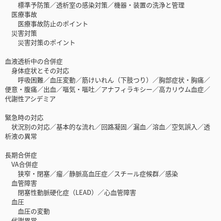
標準予防策／透析室の感染対策／機器・装置の洗浄と管理
医療事故
医療事故防止のポイント
災害対策
災害対策のポイント
血液透析中の合併症
身体症状とその対応
呼吸困難／血圧変動／筋けいれん（下肢つり）／胸部症状・胸痛／
便意・腹痛／出血／嘔気・嘔吐／アナフィラキシー／高カリウム血症／
代謝性アシデミア
緊急時の対応
状況別の対応／基本的な流れ／回路凝固／漏血／溶血／空気誤入／透
析液の異常
長期合併症
VA合併症
狭窄・閉塞／瘤／静脈高血圧症／スチール症候群／感染
血管障害
閉塞性動脈硬化症（LEAD）／心血管障害
血圧
血圧の変動
代謝異常