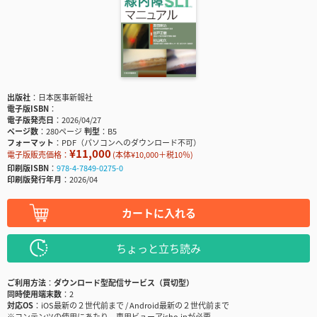
出版社
日本医事新報社
電子版ISBN
電子版発売日
2026/04/27
ページ数
280ページ
判型
B5
フォーマット
PDF（パソコンへのダウンロード不可）
¥11,000
電子版販売価格：
(本体¥10,000＋税10％)
印刷版ISBN
978-4-7849-0275-0
印刷版発行年月
2026/04
カートに入れる
ちょっと立ち読み
ご利用方法
ダウンロード型配信サービス（買切型）
同時使用端末数
2
対応OS
iOS最新の２世代前まで / Android最新の２世代前まで
※コンテンツの使用にあたり、専用ビューアisho.jpが必要