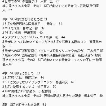
4 日本でのSLTの位置づけ 木村 至 29
緑内障あるある小話 その1 SLTが向いている患者①：冒険型 徳田直
人 32
3章 SLTの同意を得るために 33
1 SLTを施行可能な医療機器 中元兼二 34
2 MLTの成績 杉本宏一郎 37
3 PSLTの成績 野崎実穂 40
4 メタアナリシス：SLT vs. MLT 杉原一暢 44
5 患者にとっては怖いイメージがあるSLTを提示する際のコツ 齋藤代志
明 51
6 患者へのSLT説明動画①（グレース眼科クリニックの場合） 三木貴子 55
7 患者へのSLT説明動画②（福井県済生会病院の場合） 新田耕治 59 緑内
障あるある小話 その2 SLTが向いている患者②：マスクの下に… 徳田
直人 62
4章 SLT施行に際して 63
1 SLT照射方法 新田耕治 64
2 SLTに欠かせないアプラクロニジン 杉山和久 67
3 SLTに使用するレンズ 徳田直人 70
4 180°照射か360°照射か 小松香織 76
緑内障あるある小話 その3 照射の配慮と気持ちの配慮 榎本暢子 80
5章 SLTで期待される効果 81