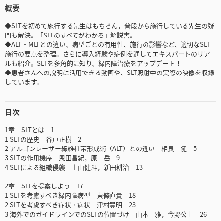
概要
◆SLTを初めて施行する先生はもちろん，普段から施行している先生の疑
問も解決。「SLTのすべてがわかる」解説書。
◆ALT・MLTとの違い、病型ごとの有用性、施行の影響など、適切なSLT
施行の要点を整理。さらに導入経験や症例を通してエキスパートのリア
ルも紹介。SLTを多角的に知り、緑内障治療をアップデート！
◆患者さんへの説明に活用できる動画や、SLT照射中の実際の映像を収録
しています。
目次
1章 SLTとは 1
1 SLTの歴史 谷戸正樹 2
2 アルゴンレーザー線維柱帯形成術（ALT）との違い 相良 健 5
3 SLTの作用機序 恩田昌紀，原 岳 9
4 SLTによる組織侵襲 上山健斗，新田耕治 13
2章 SLTを提案しよう 17
1 SLTを考慮すべき緑内障病型 東條直貴 18
2 SLTを考慮すべき症状・病状 津村豊明 23
3 海外でのガイドラインでのSLTの位置づけ 山本 雅，今野公士 26