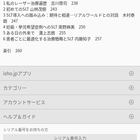
1 私のレーザー治療遍歴 吉川啓司 238
2 初めてのSLT 山林茂樹 243
3 SLT導入への踏み込み：期待と相違─リアルワールドとの対話 木村泰
朗 247
4 妊娠・挙児希望症例へのSLT 南野麻美 250
5 ある日の外来で 溝上志朗 255
6 患者ごとに最適化する治療戦略とSLT 内藤知子 257
索引 260
isho.jpアプリ
カテゴリー
アカウントサービス
ヘルプ＆ガイド
シリアル番号をお持ちの方
シリアル番号入力