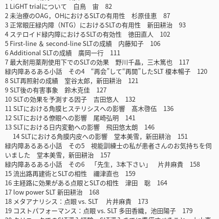
1 LiGHT trialについて 白鳥 宙 82
2 未治療のOAG，OHにおけるSLTの有用性 杉原佳恵 87
3 正常眼圧緑内障（NTG）におけるSLTの有用性 新田耕治 93
4 ステロイド緑内障におけるSLTの有効性 徳田直人 102
5 First-line ＆ second-line SLTの成績 内藤知子 106
6 Additional SLTの成績 廣岡一行 111
7 最大耐用薬剤使用下でのSLTの効果 野川千晶，三木篤也 117
緑内障あるある小話 その4 “再会”して“再開”したSLT 榎本暢子 120
8 SLT再照射の成績 室谷太郎，新田耕治 121
9 SLT後の有害事象 鈴木克佳 127
10 SLTの効果を予測する因子 吉田悠人 132
11 SLTにおける角膜ヒステリシスへの影響 髙木啓伍 136
12 SLTにおける僚眼への影響 尾崎弘明 141
13 SLTにおける日内変動への影響 飛田悠太朗 146
14 SLTにおける角膜内皮への影響 堂本美雪，新田耕治 151
緑内障あるある小話 その5 視能訓練士の私が患者さんのお気持ちを伺
いました 堂本美雪，新田耕治 157
緑内障あるある小話 その6 「先生，3本下さい」 片井麻貴 158
15 流出路再建術とSLTの相性 禰津直也 159
16 主経路に効果がある点眼とSLTの相性 津田 聡 164
17 low power SLT 新田耕治 168
18 メタアナリシス：点眼 vs. SLT 片井麻貴 173
19 コストパフォーマンス：点眼 vs. SLT 多田香織，池田陽子 179