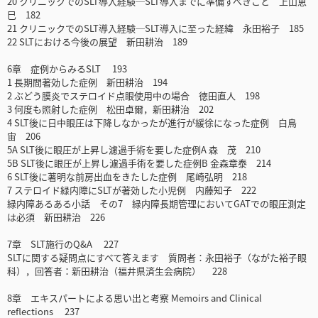
20 クリニックでのSLT導入経験─SLT導入までに準備すべきこと 上山恵
巳 182
21 クリニックでのSLT導入経験─SLT導入に至った経緯 永田裕子 185
22 SLTにおける今後の展望 新田耕治 189
6章 症例からみるSLT 193
1 長期間著効した症例 新田耕治 194
2 ぶどう膜炎でステロイド点眼使用中の場合 徳田直人 198
3 何度も照射した症例 松田卓爾，新田耕治 202
4 SLT後に日中眼圧は下降しなかったが進行が緩徐になった症例 白鳥
宙 206
5A SLT後に眼圧が上昇し濾過手術を要した症例A 森 茂 210
5B SLT後に眼圧が上昇し濾過手術を要した症例B 金森章泰 214
6 SLT後に著明な前房出血をきたした症例 尾崎弘明 218
7 ステロイド緑内障にSLTが著効した小児例 内藤知子 222
緑内障あるある小話 その7 緑内障長期管理においてGATでの眼圧測定
は必須 新田耕治 226
7章 SLT施行のQ&A 227
SLTに関する疑問点にすべて答えます 質問者：永田裕子（ながた裕子眼
科），回答者：新田耕治（福井県済生会病院） 228
8章 エキスパートによる思い出と考察 Memoirs and Clinical
reflections 237