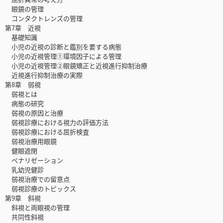
眼鏡の管理
コンタクトレンズの管理
第7章 近視
基礎知識
小児の近視の診断と鑑別を要する病態
小児の近視管理①環境因子による管理
小児の近視管理②眼鏡矯正と近視進行抑制治療
近視進行抑制治療の実際
第8章 弱視
弱視とは
病態の研究
弱視の原因と治療
弱視診療における視力の評価方法
弱視診療における屈折検査
弱視治療用眼鏡
健眼遮閉
ペナリゼーション
乳幼児健診
弱視治療での留意点
弱視診療のトピックス
第9章 斜視
斜視と両眼視の管理
共同性斜視