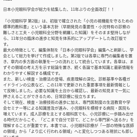
日本小児眼科学会が総力を結集した、11年ぶりの全面改訂！！
『小児眼科学 第2版』は、初版で確立された「小児の視機能を守るための
標準的教科書」という基本方針（早期発見の重要性・小児特有の診察の
難しさと工夫・小児眼科全分野を網羅した知識）をそのまま堅持しなが
ら、11年分の臨床の進歩と知見を体系的にアップデートした改訂版で
す。
最大の特徴として、編集体制を「日本小児眼科学会」編集へと刷新し、学
会として総力を挙げて作成しました。第2版では各章に専門の編集者を置
き、章内の多方面の執筆を一つの流れとして統合しています。各章は、ま
ずその領域の考え方を示す総論を置き、続く各論で基本知識と最新情報を
わかりやすく解説する構成です。
また、新しい検査・治療法の登場、疾患理解の深化、診断基準や各種ガ
イドラインの公表など、この11年で更新された重要事項を最新情報とし
て反映しました。必要な知識を土台から確認し、最新の知見まで一気に
押さえることができるため、日常診療に役立ちます。
そして現在、検査・治療技術の進歩に加え、専門医制度の生涯教育や学
会セミナー等による知識普及が進み、小児眼科を標榜する病院・医院も
増えています。成人診療を主とする眼科医でも、小児診療に一歩踏み出せ
る時代だからこそ、「どこまで自分で診て、どこから専門家へ送るか」を
理解することが重要です。本書では、小児眼科診療が「一部の特殊な医師
の領域」から「より広く行われる領域」へと変化しつつある現状にも即し
ています。