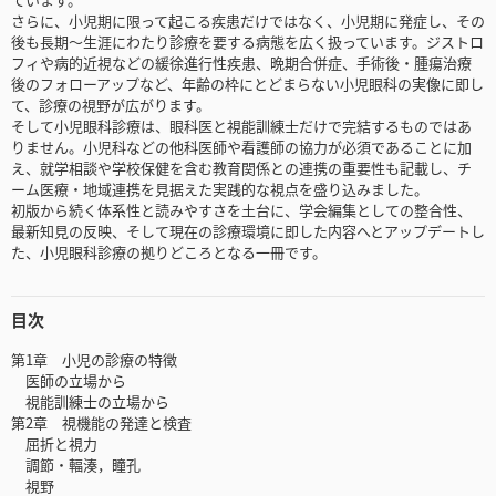
さらに、小児期に限って起こる疾患だけではなく、小児期に発症し、その
後も長期～生涯にわたり診療を要する病態を広く扱っています。ジストロ
フィや病的近視などの緩徐進行性疾患、晩期合併症、手術後・腫瘍治療
後のフォローアップなど、年齢の枠にとどまらない小児眼科の実像に即し
て、診療の視野が広がります。
そして小児眼科診療は、眼科医と視能訓練士だけで完結するものではあ
りません。小児科などの他科医師や看護師の協力が必須であることに加
え、就学相談や学校保健を含む教育関係との連携の重要性も記載し、チ
ーム医療・地域連携を見据えた実践的な視点を盛り込みました。
初版から続く体系性と読みやすさを土台に、学会編集としての整合性、
最新知見の反映、そして現在の診療環境に即した内容へとアップデートし
た、小児眼科診療の拠りどころとなる一冊です。
目次
第1章 小児の診療の特徴
医師の立場から
視能訓練士の立場から
第2章 視機能の発達と検査
屈折と視力
調節・輻湊，瞳孔
視野