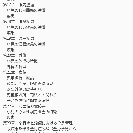
第17章 眼内腫瘍
小児の眼内腫瘍の特徴
疾患
第18章 眼窩疾患
小児の眼窩疾患の特徴
疾患
第19章 涙器疾患
小児の涙器疾患の特徴
疾患
第20章 外傷
小児の外傷の特徴
外傷の各型
第21章 虐待
児童虐待 総論
頭部，全身，眼の虐待所見
頭部外傷の虐待所見
児童相談所，司法との関わり
子ども虐待に関する法律
第22章 心因性視覚障害
小児の心因性視覚障害の特徴
疾患
第23章 全身病と治療における全身管理
眼疾患を伴う全身症候群（全身所見から）