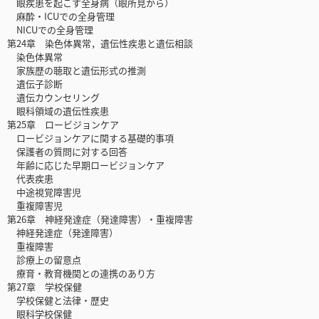
眼疾患を起こす全身病（眼所見から）
麻酔・ICUでの全身管理
NICUでの全身管理
第24章 染色体異常，遺伝性疾患と遺伝相談
染色体異常
家族歴の聴取と遺伝形式の推測
遺伝子診断
遺伝カウンセリング
眼科領域の遺伝性疾患
第25章 ロービジョンケア
ロービジョンケアに関する基礎的事項
保護者の質問に対する回答
年齢に応じた早期ロービジョンケア
代表疾患
中途視覚障害児
重複障害児
第26章 神経発達症（発達障害）・重複障害
神経発達症（発達障害）
重複障害
診療上の留意点
療育・教育機関との連携のあり方
第27章 学校保健
学校保健と法律・歴史
眼科学校保健