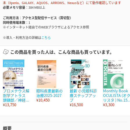
末（Xperia、GALAXY、AQUOS、ARROWS、Nexusなど）にて動作確認しています
必要メモリ容量
384 MB以上
ご利用方法
アクセス型配信サービス（買切型）
同時使用端末数
1
※インターネット経由でのWEBブラウザによるアクセス参照
※導入・利用方法の詳細は
こちら
この商品を買った人は、こんな商品も買っています。
プロメテウス解
眼科疾患最新の
最新 小児眼科診
Monthly Book
剖学アトラス
治療2025-2027
療ステップアッ
OCULISTA (オ
頭頸部／神経...
¥10,450
プ
リスタ ) No.15..
¥13,750
¥16,500
¥3,300
概要