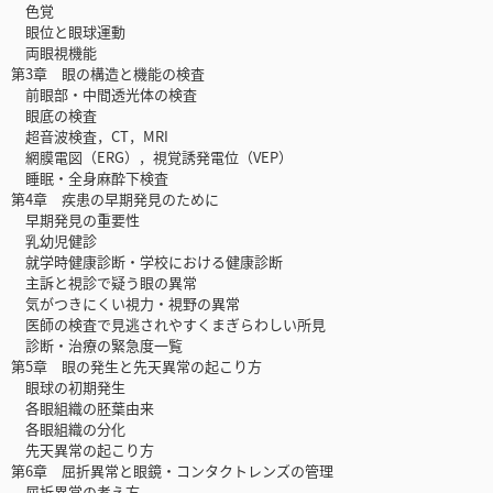
色覚
眼位と眼球運動
両眼視機能
第3章 眼の構造と機能の検査
前眼部・中間透光体の検査
眼底の検査
超音波検査，CT，MRI
網膜電図（ERG），視覚誘発電位（VEP）
睡眠・全身麻酔下検査
第4章 疾患の早期発見のために
早期発見の重要性
乳幼児健診
就学時健康診断・学校における健康診断
主訴と視診で疑う眼の異常
気がつきにくい視力・視野の異常
医師の検査で見逃されやすくまぎらわしい所見
診断・治療の緊急度一覧
第5章 眼の発生と先天異常の起こり方
眼球の初期発生
各眼組織の胚葉由来
各眼組織の分化
先天異常の起こり方
第6章 屈折異常と眼鏡・コンタクトレンズの管理
屈折異常の考え方