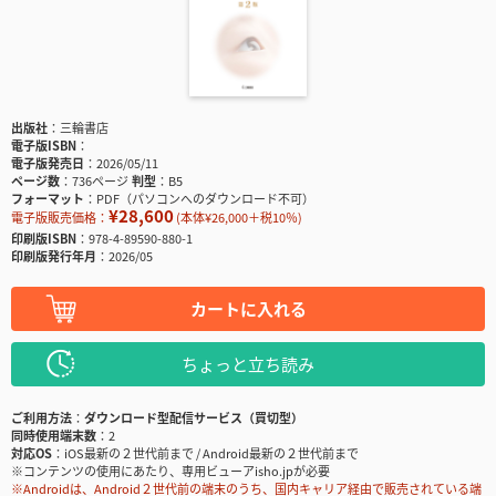
出版社
三輪書店
電子版ISBN
電子版発売日
2026/05/11
ページ数
736ページ
判型
B5
フォーマット
PDF（パソコンへのダウンロード不可）
¥28,600
電子版販売価格：
(本体¥26,000＋税10％)
印刷版ISBN
978-4-89590-880-1
印刷版発行年月
2026/05
カートに入れる
ちょっと立ち読み
ご利用方法
ダウンロード型配信サービス（買切型）
同時使用端末数
2
対応OS
iOS最新の２世代前まで / Android最新の２世代前まで
※コンテンツの使用にあたり、専用ビューアisho.jpが必要
※Androidは、Android２世代前の端末のうち、国内キャリア経由で販売されている端