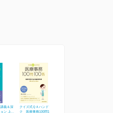
学講義＆深
クイズ式ＱＡハンドブッ
ン 上...
ク 医療事務100問100答...