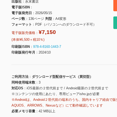
出版社
永末書店
電子版ISBN
電子版発売日
2026/05/15
ページ数
136ページ
判型
A4変形
フォーマット
PDF（パソコンへのダウンロード不可）
¥7,150
電子版販売価格：
(本体¥6,500＋税10％)
印刷版ISBN
978-4-8160-1443-7
印刷版発行年月
2024/10
ご利用方法
ダウンロード型配信サービス（買切型）
同時使用端末数
3
対応OS
iOS最新の２世代前まで / Android最新の２世代前まで
※コンテンツの使用にあたり、専用ビューアisho.jpが必要
※Androidは、Android２世代前の端末のうち、国内キャリア経由で販
AQUOS、ARROWS、Nexusなど）にて動作確認しています
必要メモリ容量
42 MB以上