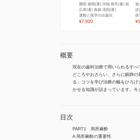
園部 俊晴(著) 河端 将司(著) 祝
坂
広孝(著) 真鍋 清則(著)
訳
運動と医学の出版社
医
¥7,920
¥1
概要
現在の歯科治療で用いられるすべ
どころやおさらい、さらに鎮静の
る」コツを学び治療の幅をひろげ
かせる知識が詰まっています。今
目次
PART1 局所麻酔
A 局所麻酔の重要性