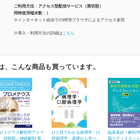
ご利用方法
アクセス型配信サービス（買切型）
同時使用端末数
1
※インターネット経由でのWEBブラウザによるアクセス参照
※導入・利用方法の詳細は
こちら
は、こんな商品も買っています。
ロメテウス解剖学アトラ
ひと目でわかる病理学・口
臨床直結！解剖
 頭頸部／神経解剖 第...
腔病理学－基礎から学べ...
掘りディスカッショ