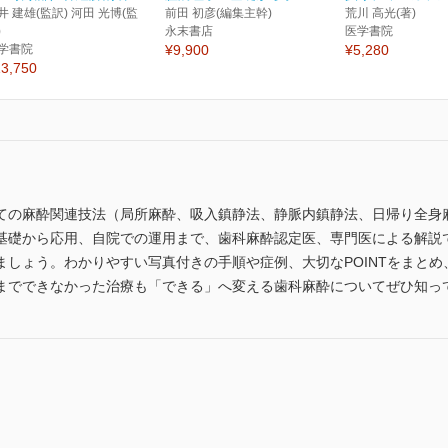
井 建雄(監訳) 河田 光博(監
前田 初彦(編集主幹)
荒川 高光(著)
)
永末書店
医学書院
学書院
¥9,900
¥5,280
3,750
ての麻酔関連技法（局所麻酔、吸入鎮静法、静脈内鎮静法、日帰り全身
基礎から応用、自院での運用まで、歯科麻酔認定医、専門医による解説
ましょう。わかりやすい写真付きの手順や症例、大切なPOINTをまと
までできなかった治療も「できる」へ変える歯科麻酔についてぜひ知っ