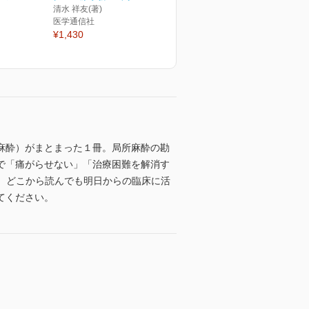
清水 祥友(著)
医学通信社
¥1,430
麻酔）がまとまった１冊。局所麻酔の勘
で「痛がらせない」「治療困難を解消す
め、どこから読んでも明日からの臨床に活
てください。