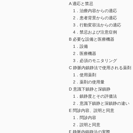
A 適応と禁忌
1．治療内容からの適応
2．患者背景からの適応
3．行動変容法からの適応
4．禁忌および注意症例
B 必要な設備と医療機器
1．設備
2．医療機器
3．必須のモニタリング
C 静脈内鎮静法で使用される薬剤
1．使用薬剤
2．薬剤の使用量
D 意識下鎮静と深鎮静
1．鎮静度とその評価法
2．意識下鎮静と深鎮静の違い
E 問診内容、説明と同意
1．問診内容
2．説明と同意
F 静脈内鎮静法の実際