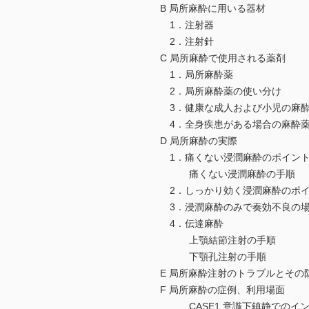
B 局所麻酔に用いる器材
1．注射器
2．注射針
C 局所麻酔で使用される薬剤
1．局所麻酔薬
2．局所麻酔薬の使い分け
3．健康な成人および小児の麻酔
4．全身疾患がある場合の麻酔薬
D 局所麻酔の実際
1．痛くない浸潤麻酔のポイン
痛くない浸潤麻酔の手順
2．しっかり効く浸潤麻酔のポ
3．浸潤麻酔のみで奏効不良の
4．伝達麻酔
上顎結節注射の手順
下顎孔注射の手順
E 局所麻酔注射のトラブルとその
F 局所麻酔の症例、利用場面
CASE1 意識下鎮静でのイン