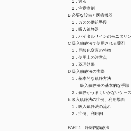
1．適応
2．注意症例
B 必要な設備と医療機器
1．ガスの供給手段
2．吸入鎮静器
3．バイタルサインのモニタリ
C 吸入鎮静法で使用される薬剤
1．亜酸化窒素の特徴
2．使用上の注意点
3．薬理効果
D 吸入鎮静法の実際
1．基本的な鎮静方法
吸入鎮静法の基本的な手順
2．鎮静がうまくいかないケー
E 吸入鎮静法の症例、利用場面
1．吸入鎮静法の流れ
2．症例、利用例
PART4 静脈内鎮静法